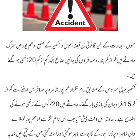
جموں : بھارت کے غیر قانونی زیر قبضہ جموں و کشمیر کے ضلع ادھم پور میں سڑک
حادثے میں کم از کم پندرہ مسافر وں کی جانیں ضائع جبکہ کم از کم 20زخمی ہو گئے
ہیں۔
کشمیر میڈیا سروس کے مطابق رام نگر ادھم پور شاہرہ پر مسافر بس الٹنے سے کم از
کم 15 افراد جان کی بازی ہار گئے۔حادثے میں 20لوگوں کے زخمی ہونے کی
اطلاع ہے۔ حادثہ اس وقت پیش آیا جب بس رام نگر سے ادھم پور کو ملانے
والی شاہراہ پر ڈرائیور کے قابو سے باہر ہو گئی اور الٹ گئی جس کے نتیجے میں شدید