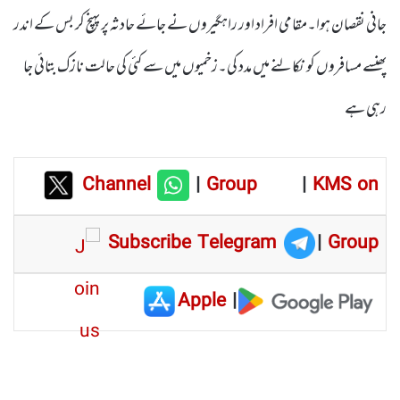
جانی نقصان ہوا۔مقامی افراد اور راہگیروں نے جائے حادثہ پر پہنچ کر بس کے اندر
پھنسے مسافروں کو نکالنے میں مدد کی۔زخمیوں میں سے کئی کی حالت نازک بتائی جا
رہی ہے
Channel
|
Group
|
KMS on
Subscribe Telegram
|
Group
Apple
|