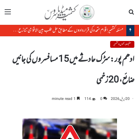
تلاش
مینو
مسئلہ کشمیر اقوام متحدہ کی قراردادوں کے مطابق حل طلب بین الاقوامی تنازع ہے، حافظ حفیظ الرحمن
مقبوضہ جموں و کشمیر
ادھم پور : سڑک حادثے میں 15 مسافسر وں کی جانیں
ضائع، 20زخمی
20 اپریل, 2026
0
114
1 minute read