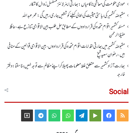
مودی حکومت کی معاشی ناکامیاں: بھارتی ایئرلائنز مسلسل زوال کا شکار
مقبوضہ کشمیر کی ریاستی حیثیت کی بحالی کیلئے کوششیں جاری رہیں گی: عمر عبداللہ
مسئلہ کشمیر اقوام متحدہ کی قراردادوں کے مطابق حل طلب بین الاقوامی تنازع ہے، حافظ
حفیظ الرحمن
مقبوضہ کشمیر میں بھارتی اقدامات اقوام متحدہ کی قراردادوں، بین الاقوامی قوانین کے منافی
ہیں،رضوان سعید شیخ
بھارت آزاد کشمیر سے متعلق غلط معلومات پھیلا کر اپنے مظالم سے توجہ نہیں ہٹا سکتا: دفتر
خارجہ
Social
Telegram
X
WhatsApp
WhatsApp
Telegram
Google
Facebook
RSS
Group
Group
Play