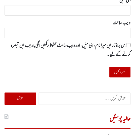
ای میل
*
ویب‌ سائٹ
اس براؤزر میں میرا نام، ای میل، اور ویب سائٹ محفوظ رکھیں اگلی بار جب میں تبصرہ
کرنے کےلیے۔
تلاش
کریں
برائے:
حالیہ پوسٹیں