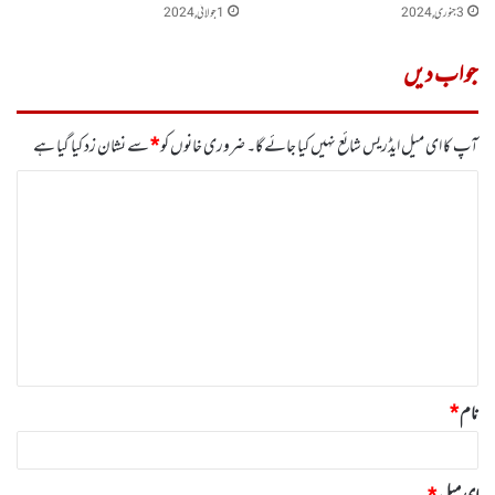
3 جنوری, 2024
1 جولائی, 2024
جواب دیں
آپ کا ای میل ایڈریس شائع نہیں کیا جائے گا۔
ضروری خانوں کو
*
سے نشان زد کیا گیا ہے
ت
ب
ص
ر
ہ
*
نام
*