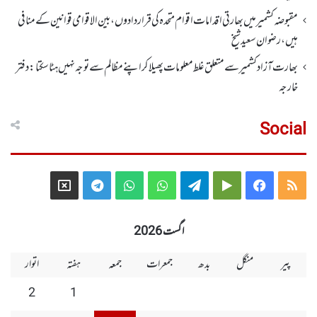
مقبوضہ کشمیر میں بھارتی اقدامات اقوام متحدہ کی قراردادوں، بین الاقوامی قوانین کے منافی
ہیں،رضوان سعید شیخ
بھارت آزاد کشمیر سے متعلق غلط معلومات پھیلا کر اپنے مظالم سے توجہ نہیں ہٹا سکتا: دفتر
خارجہ
Social
Telegram
X
WhatsApp
WhatsApp
Telegram
Google
Facebook
RSS
Group
Group
Play
اگست 2026
پیر
منگل
بدھ
جمعرات
جمعہ
ہفتہ
اتوار
2
1