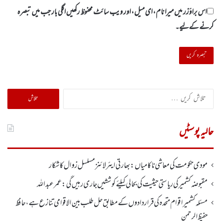
اس براؤزر میں میرا نام، ای میل، اور ویب سائٹ محفوظ رکھیں اگلی بار جب میں تبصرہ
کرنے کےلیے۔
تلاش
کریں
برائے:
حالیہ پوسٹیں
مودی حکومت کی معاشی ناکامیاں: بھارتی ایئرلائنز مسلسل زوال کا شکار
مقبوضہ کشمیر کی ریاستی حیثیت کی بحالی کیلئے کوششیں جاری رہیں گی: عمر عبداللہ
مسئلہ کشمیر اقوام متحدہ کی قراردادوں کے مطابق حل طلب بین الاقوامی تنازع ہے، حافظ
حفیظ الرحمن