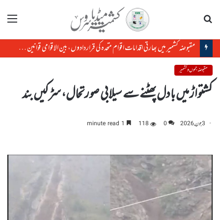
تلاش
مینو
مقبوضہ کشمیر میں بھارتی اقدامات اقوام متحدہ کی قراردادوں، بین الاقوامی قوانین کے منافی ہیں،رضوان سعید شیخ
مقبوضہ جموں و کشمیر
کشتواڑ میں بادل پھٹنے سے سیلابی صورتحال، سڑکیں بند
3 جون, 2026
0
118
1 minute read