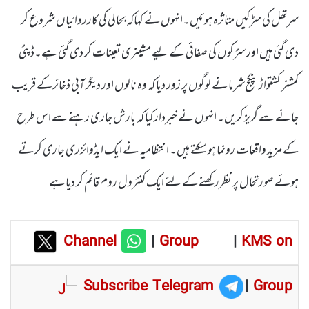
سرتھل کی سڑکیں متاثرہ ہوئیں۔انہوں نے کہاکہ بحالی کی کارروائیاں شروع کر
دی گئی ہیں اور سڑکوں کی صفائی کے لیے مشینری تعینات کر دی گئی ہے۔ڈپٹی
کمشنر کشتواڑ پنکج شرما نے لوگوں پر زور دیا کہ وہ نالوں اور دیگر آبی ذخائرکے قریب
جانے سے گریز کریں۔ انہوں نے خبردارکیا کہ بارش جاری رہنے سے اس طرح
کے مزید واقعات رونما ہو سکتے ہیں۔ انتظامیہ نے ایک ایڈوائزری جاری کر تے
ہوئے صورتحال پر نظررکھنے کے لئے ایک کنٹرول روم قائم کر دیا ہے
Channel
|
Group
|
KMS on
Subscribe Telegram
|
Group