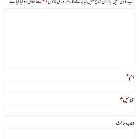
آپ کا ای میل ایڈریس شائع نہیں کیا جائے گا۔
ضروری خانوں کو
*
سے نشان زد کیا گیا ہے
ت
ب
ص
ر
ہ
*
نام
*
ای میل
*
ویب‌ سائٹ