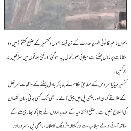
جموں:غیرقانونی طورپر بھارت کے زیر قبضہ جموں وکشمیر کے ضلع کشتواڑ میں دو
مقامات پر بادل پھٹنے سے سیلابی صورتحال پیدا ہوگئی اور کئی علاقوں میں سڑکیں بند
ہوگئیں۔
کشمیر میڈیا سروس کے مطابق حکام نے بتایا کہ بادل پھٹنے کے واقعات سرتھل
کے علاقے گہان اور ماچھی پل میں پیش آئے۔ ابھی تک کسی جانی یا مالی نقصان
کی اطلاع نہیں ہے۔ضلع انتظامیہ کے عہدیداروں نے بتایا کہ بھاری ملبے کے
ساتھ آنے والے سیلاب سے ورکشالہ-ٹروفک کاعلاقہ ،ماچھی پل، سرور اور