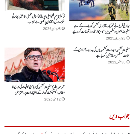
ڈاکٹر قاسم فکتو جیل میں 33 سال مکمل، قابض بھارتی
حکومت کی انتقامی پالیسی بے نقاب
بھارتی فوج نے تحریک آزادی کشمیرکو دبانے کے لیے
8 فروری, 2026
مقبوضہ جموں وکشمیرمیں”کامیکاز”ڈرونز تعینات کردیے
23 فروری, 2025
مقبوضہ کشمیر:بھارت کشمیریوں کی جدوجہد آزادی کے
خلاف مسلسل سازشیں کر رہا ہے
30 ستمبر, 2022
عمر عبداللہ کامقبوضہ کشمیر کی ریاستی حیثیت کی بحالی کا
مطالبہ،لیفٹیننٹ گورنر کے اختیارات پر اعتراض
12 مئی, 2026
جواب دیں