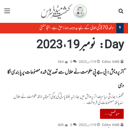
تلاش
مینو
دفعہ370کی بحالی کے لیے جدوجہد ہمارا حق ہے، التجا مفتی
Day:
نومبر 19، 2023
Editor KMS
19 نومبر, 2023
0
364
ٓاتر پردیش: بی جے پی حکومت نے حلال سے تصدیق شدہ مصنوعات پر پابندی لگا
دی
لکھنو: بھارتی ریاست اتر پردیش میں بھارتیہ جنتا پارٹی کی یوگی آدیتیہ ناتھ حکومت نے حلال
سندیافتہ مصنوعات کی فروخت…
مزید تفصیل۔۔۔
Editor KMS
19 نومبر, 2023
0
400