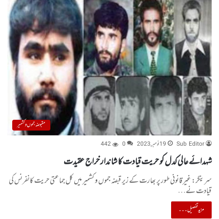
مقبوضہ جموں و کشمیر
Sub Editor
19 نومبر, 2023
0
442
شہدائے عالی کدل کو حریت قیادت کا شاندار خراج عقیدت
سرینگر: غیر قانونی طور پر بھارت کے زیر قبضہ جموں و کشمیر میں کل جماعتی حریت کانفرنس کی
قیادت نے…
مزید تفصیل۔۔۔