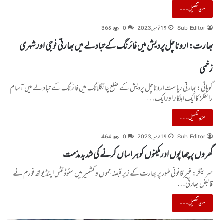
مزید تفصیل۔۔۔
Sub Editor
19 نومبر, 2023
0
368
بھارت: اروناچل پردیش میں فائرنگ کے تبادلے میں بھارتی فوجی اور شہری
زخمی
گوہاٹی: بھارتی ریاست اروناچل پردیش کے ضلع چانگلانگ میں فائرنگ کے تبادلے میں آسام
رائفلز کا ایک اہلکار اور ایک…
مزید تفصیل۔۔۔
Sub Editor
19 نومبر, 2023
0
464
گھروں پر چھاپوں اورمکینوں کو ہراساں کرنے کی شدید مذمت
سرینگر: غیر قانونی طور پر بھارت کے زیر قبضہ جموں و کشمیر میں سٹوڈنٹس اینڈ یوتھ فورم نے
قابض بھارتی…
مزید تفصیل۔۔۔