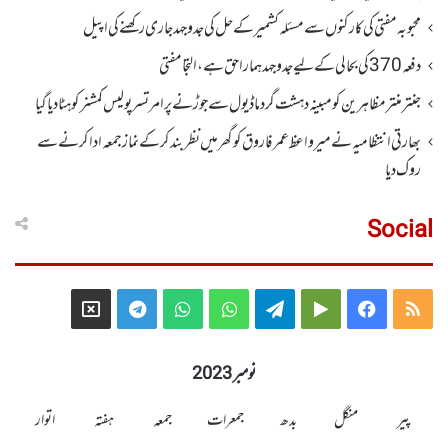
محبوبہ مفتی کی کارکنوں سے مسئلہ کشمیر کے حل کی جدوجہد جاری رکھنے کی اپیل
دفعہ370کی بحالی کے لیے جدوجہد ہمارا حق ہے، التجا مفتی
جنتر منتر مظاہرین کو مبینہ دہشت گرد ماڈیول سے جوڑنے پر امرتسر پولیس کمشنر کو ہٹا دیاگیا
بھارتی انتظامیہ نے میر واعظ عمر فاروق کو گھر میں نظر بندکر کے نماز جمعہ ادا کرنے سے
روک دیا
Social
Telegram
X
WhatsApp
WhatsApp
Telegram
Google
Facebook
RSS
Group
Group
Play
نومبر 2023
پیر
منگل
بدھ
جمعرات
جمعہ
ہفتہ
اتوار