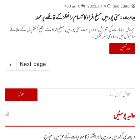
Sub Editor
19 نومبر, 2023
0
400
بھارت :منی پور میں مسلح افراد کا آسام رائفلز کے قافلے پر حملہ
امپھال: بھارت کی شورش زدہ ریاست منی پور میں مسلح افراد نے ضلع ٹینگنوپال کے علاقے
سائبول میں بارودی سرنگوں…
مزید تفصیل۔۔۔
Next page
تلاش
کریں
برائے:
حالیہ پوسٹیں
چندی گڑھ میں ملازمین اور پنشنرز کا مطالبات کے حق میں احتجاج