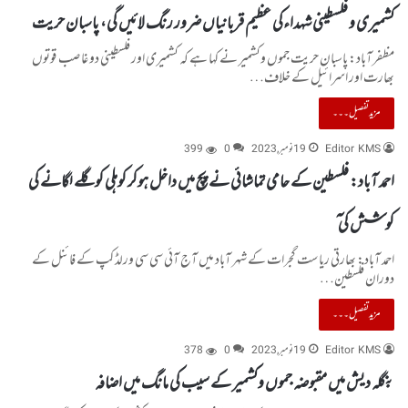
کشمیری و فلسطینی شہداءکی عظیم قربانیاں ضرور رنگ لائیں گی، پاسبان حریت
مظفرآباد: پاسبان حریت جموں وکشمیر نے کہا ہے کہ کشمیری اور فلسطینی دو غاصب قوتوں
بھارت اور اسرائیل کے خلاف…
مزید تفصیل۔۔۔
Editor KMS
19 نومبر, 2023
0
399
احمد آباد: فلسطین کے حامی تماشائی نے پچ میں داخل ہوکر کوہلی کو گلے لگانے کی
کوشش کی ٓ
احمد آباد: بھارتی ریاست گجرات کے شہر آباد میں آج آئی سی سی ورلڈ کپ کے فائنل کے
دوران فلسطین…
مزید تفصیل۔۔۔
Editor KMS
19 نومبر, 2023
0
378
بنگلہ دیش میں مقبوضہ جموں وکشمیر کے سیب کی مانگ میں اضافہ