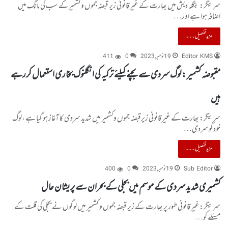
سرینگر: بنگلہ دیش میں بھارت کے غیر قانونی زیر قبضہ جموں وکشمیرکے سب کی مانگ میں
اضافہ ہوا ہے اور…
مزید تفصیل۔۔۔
Editor KMS
19 نومبر, 2023
0
411
مقبوضہ کشمیر :لوگ سردی سے بچنے کیلئے ترکیہ کی انگلنوک بخاری استعمال کررہے
ہیں
سرینگر: بھارت کے غیر قانونی زیرقبضہ جموں وکشمیر میں شدید سردی کا آغاز ہو گیا ہے ،لوگ
خود کو سردی…
مزید تفصیل۔۔۔
Sub Editor
19 نومبر, 2023
0
400
کشمیری شدید سردی کے موسم میں بجلی کے بحران سے پریشان حال
سرینگر:غیر قانونی طور پر بھارت کے زیر قبضہ جموں و کشمیر میں لوگوں نے بجلی کی قلت کے
مسئلے کو…