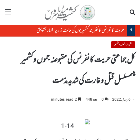
تلاش
مینو
حریت کانفرنس کا نظر بند کشمیریوں کی حالت زار پر اظہار تشویش
مقبوضہ جموں و کشمیر
کل جماعتی حریت کانفرنس کی مقبوضہ جموں وکشمیر
میںمسلسل قتل و غارت کی شدید مذمت
6 فروری, 2022
0
448
2 minutes read