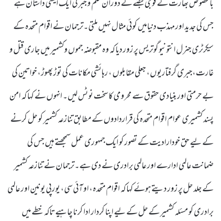
بالخصوص بھارت کے فوجی قبضے کے دوران ظلم و جبر کی ایک ایسی داستان ہے
جس کی جدید اورمہذب دنیامیں کوئی مثال نہیں ملتی۔ترجمان نے اقوام متحدہ کے
سیکرٹری جنرل انتونیو گوتریس پر زور دیا کہ وہ مقبوضہ جموں وکشمیر میں جاری قتل و
غارت،جبری گرفتاریوں، جعلی مقابلوں ، رہائشی مکانات کی توڑ پھوڑ، خواتین کی
بے حرمتی اور بنیادی حقوق سے محرومی کا سخت نوٹس لیں۔ انہوں نے کہا کہ امن
پسند کشمیری عوام اقوام متحدہ کی قراردادوں کے مطابق تنازعہ کشمیر کو حل کرنے
کے لیے حق خودارادیت کے تصور کو ایک جمہوری عمل سمجھتے ہیں جس کی
ضمانت عالمی ادارے اور عالمی برادری نے دی ہے۔ترجمان نے تنازعہ کشمیر
کے جلد حل پر زور دیتے ہوئے کہا کہ اقوام متحدہ، او آئی سی، یورپی یونین اور عالمی
برادری کو مسئلہ کشمیر کے حل کے لیے اپنا کردار ادا کرنا چاہیے تاکہ خطے میں