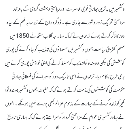
وکشمیر میں بدترین بھارتی فوجی محاصرے اور ریاستی دہشت گردی کے باوجود
مزاحمتی تحریک زور و شور سے جاری ہے۔ ڈوگرہ راج کے زیر سایہ ظلم کے سیاہ
دور کا ذکر کرتے ہوئے ترجمان نے کہا کہ مہاراجہ گلاب سنگھ نے 1850 میں
مسلم اکثریتی ریاست جموں و کشمیر میں مسلمانوں کی تہذیب کو تباہ کرنے کی پوری
کوشش کی لیکن وہ ہندوتواتہذیب کو مسلط کرنے کی اپنی خواہش پوری کرنے میں
بری طرح ناکام رہا۔ ترجمان نے اسی تاریک دور کو دہرانے کی فسطائی بھارتی
حکومت کی کوششوں کی مذمت کرتے ہوئے کہا کہ مقبوضہ جموں وکشمیر میںہندوتوا
کلچر کو زندہ کرنے کے بھارت کے مذموم عزائم کبھی پورے نہیں ہونگے۔ انہوں
نے بہادر کشمیری عوام کے مزاحمتی کردار کو سراہتے ہوئے کہا کہ ہماری تاریخ