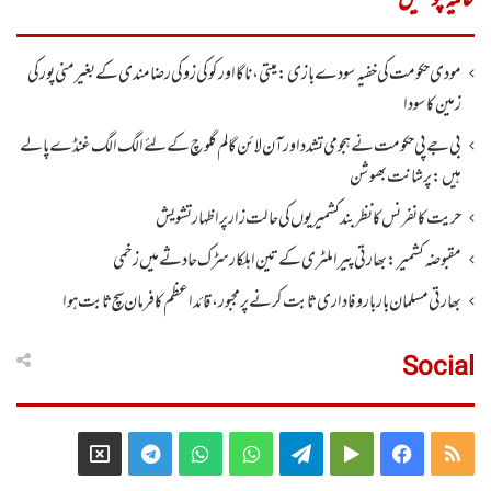
مودی حکومت کی خفیہ سودے بازی: میتی، ناگا اور کوکی زو کی رضامندی کے بغیر منی پور کی
زمین کا سودا
بی جے پی حکومت نے ہجومی تشدد اورآن لائن گالم گلوچ کے لئے الگ الگ غنڈے پالے
ہیں: پرشانت بھوشن
حریت کانفرنس کا نظر بند کشمیریوں کی حالت زار پر اظہار تشویش
مقبوضہ کشمیر: بھارتی پیرا ملٹری کے تین اہلکار سڑک حادثے میں زخمی
بھارتی مسلمان بار بار وفاداری ثابت کرنے پر مجبور،قائداعظم کا فرمان سچ ثابت ہوا
Social
Telegram
X
WhatsApp
WhatsApp
Telegram
Google
Facebook
RSS