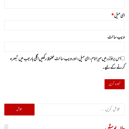
ای میل
*
ویب‌ سائٹ
اس براؤزر میں میرا نام، ای میل، اور ویب سائٹ محفوظ رکھیں اگلی بار جب میں تبصرہ
کرنے کےلیے۔
تلاش
کریں
برائے:
حالیہ پوسٹیں