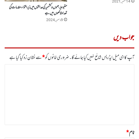
14 ستمبر, 2021
مقبوضہ جموں وکشمیر کی عدالتوں میں زیر التواء مقدمات کی
تعداد لاکھوں میں ہے
9 دسمبر, 2024
جواب دیں
آپ کا ای میل ایڈریس شائع نہیں کیا جائے گا۔
ضروری خانوں کو
*
سے نشان زد کیا گیا ہے
ت
ب
ص
ر
ہ
*
نام
*