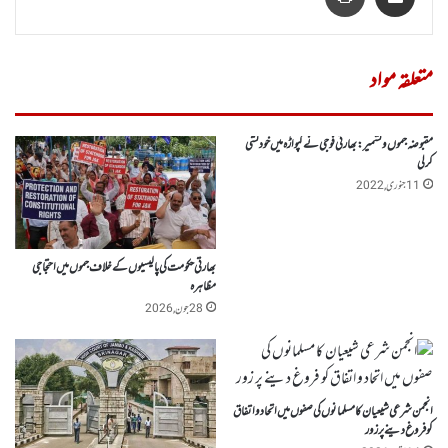
متعلقہ مواد
مقبوضہ جموں وکشمیر: بھارتی فوجی نے کپواڑہ میں خودکشی
کرلی
11 جنوری, 2022
بھارتی حکومت کی پالیسیوں کے خلاف جموں میں احتجاجی
مظاہرہ
28 جون, 2026
انجمن شرعی شیعیان کا مسلمانوں کی صفوں میں اتحاد و اتفاق
کو فروغ دینے پر زور