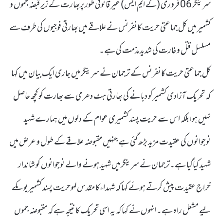
سرینگر 06 فروری (کے ایم ایس) غیر قانونی طور پربھارت کے زیر قبضہ جموں و
کشمیر میں کل جماعتی حریت کانفرنس نے علاقے میں بھارتی فوجیوں کی طرف سے
مسلسل قتل و غارت کی شدید مذمت کی ہے۔
کل جماعتی حریت کانفرنس کے ترجمان نے سرینگر میں جاری ایک بیان میں کہا
کہ تحریک آزادی کشمیرکو دبانے کی بھارتی ہٹ دھرمی سے بھارت کو کچھ حاصل
نہیں ہوا بلکہ اس سے حریت پسندکشمیری عوام کے دلوں میں ہمارے شہید
نوجوانوں کی عقیدت مزید بڑھ گئی ہے جنہیں مقبوضہ علاقے کے طول و عرض میں
شہید کیاگیا ہے۔ترجمان نے سرینگرمیں شہید ہونے والے نوجوانوں کو شاندار
خراج عقیدت پیش کرتے ہوئے کہا کہ شہداءکا مقدس لہوحریت پسند کشمیریوںکے
لیے مشعل راہ ہے۔ انہوں نے کہا کہ یہ اسی تحریک کا نتیجہ ہے کہ مقبوضہ جموں