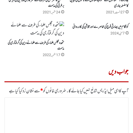
بھارت: مسلمانوں سے منسوب علاقوں کے ناموں کی تبدیلی
نیشنل کانفرنس کی طرف سے سرکاری ملازمین کی جبری
کاسلسلہ جاری
برطرفی کی مذمت
27 اگست, 2021
24 ستمبر, 2021
کولگام میں بھارتی فوج کی محاصرے اورتلاشی کی کارروائی
7 مئی, 2024
متحدہ مجلس علماء کی طرف سے علمائے دین کی گرفتاری کی
مذمت
17 ستمبر, 2022
جواب دیں
آپ کا ای میل ایڈریس شائع نہیں کیا جائے گا۔
ضروری خانوں کو
*
سے نشان زد کیا گیا ہے
ت
ب
ص
ر