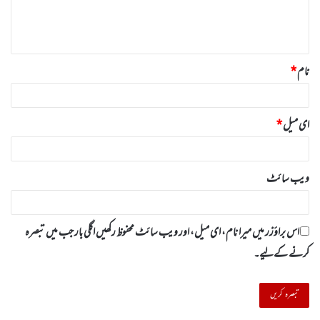
ہ
*
نام
*
ای میل
*
ویب‌ سائٹ
اس براؤزر میں میرا نام، ای میل، اور ویب سائٹ محفوظ رکھیں اگلی بار جب میں تبصرہ
کرنے کےلیے۔