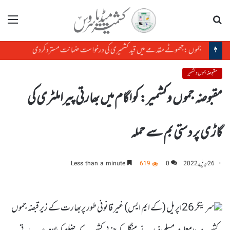
تلاش
مینو
جموں :جھوٹے مقدمے میں قید کشمیری کی درخواست ضمانت مسترد کردی
مقبوضہ جموں و کشمیر
مقبوضہ جموں وکشمیر: کولگام میں بھارتی پیراملٹری کی
گاڑی پر دستی بم سے حملہ
26 اپریل, 2022
0
619
Less than a minute
سرینگر 26اپریل (کے ایم ایس) غیر قانونی طور پربھارت کے زیر قبضہ جموں