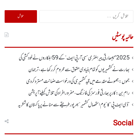
تلاش
کریں
برائے:
حالیہ پوسٹیں
2025 میںبھارتی پیرا ملٹری ”سی آر پی ایف“ کے 59 اہلکاروں نے خودکشی کی
بھارت نے کشمیریوں کو تمام بنیادی حقوق سے محروم کر رکھا ہے، ترجمان
جموں :جھوٹے مقدمے میں قید کشمیری کی درخواست ضمانت مسترد کردی
رام بن : کار پربھارتی فورسز کی فائرنگ،مفرور افراد کی تلاش کیلئے آپریشن
”ڈی ایف پی “ کا ” یوم استحصال کشمیر “ بھر پور طریقے سے منانے پر پاکستان کا شکریہ
Social