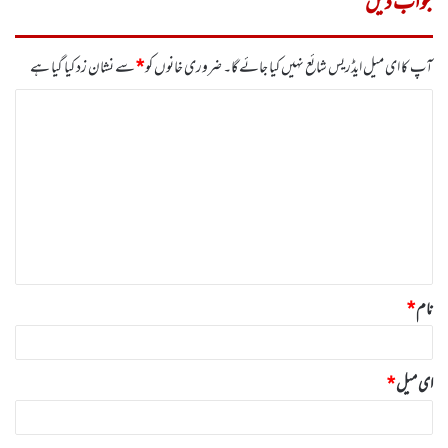
جواب دیں
آپ کا ای میل ایڈریس شائع نہیں کیا جائے گا۔
ضروری خانوں کو
*
سے نشان زد کیا گیا ہے
ت
ب
ص
ر
ہ
*
نام
*
ای میل
*