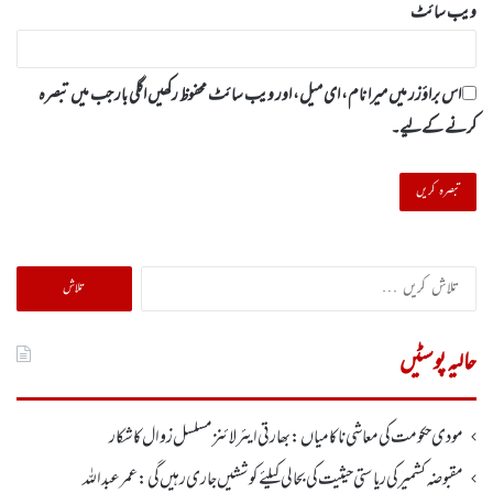
ویب‌ سائٹ
اس براؤزر میں میرا نام، ای میل، اور ویب سائٹ محفوظ رکھیں اگلی بار جب میں تبصرہ
کرنے کےلیے۔
تلاش
کریں
برائے:
حالیہ پوسٹیں
مودی حکومت کی معاشی ناکامیاں: بھارتی ایئرلائنز مسلسل زوال کا شکار
مقبوضہ کشمیر کی ریاستی حیثیت کی بحالی کیلئے کوششیں جاری رہیں گی: عمر عبداللہ