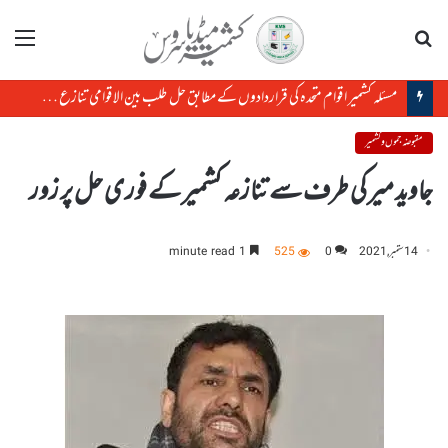
تلاش
مینو
مسئلہ کشمیر اقوام متحدہ کی قراردادوں کے مطابق حل طلب بین الاقوامی تنازع ہے، حافظ حفیظ الرحمن
مقبوضہ جموں و کشمیر
جاوید میر کی طرف سے تنازعہ کشمیر کے فوری حل پر زور
14 ستمبر, 2021
0
525
1 minute read