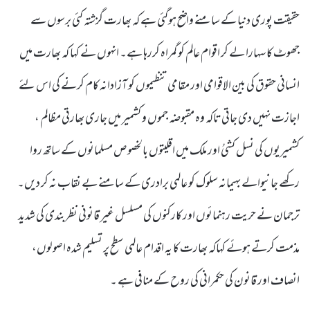
حقیقت پوری دنیا کے سامنے واضح ہوگئی ہے کہ بھارت گزشتہ کئی برسوں سے
جھوٹ کا سہارا لے کر اقوام عالم کو گمراہ کررہا ہے۔ انہوں نے کہا کہ بھارت میں
انسانی حقوق کی بین الاقوامی اور مقامی تنظیموں کو آزادانہ کام کرنے کی اس لئے
اجازت نہیں دی جاتی تاکہ وہ مقبوضہ جموں و کشمیر میں جاری بھارتی مظالم ،
کشمیریوں کی نسل کشیُ اور ملک میں اقلیتوں بالخصوص مسلمانوں کے ساتھ روا
رکھے جانیوالے بہیمانہ سلوک کو عالمی برادری کے سامنے بے نقاب نہ کر دیں۔
ترجمان نے حریت رہنمائوں اور کارکنوں کی مسلسل غیر قانونی نظربندی کی شدید
مذمت کرتے ہوئے کہاکہ بھارت کا یہ اقدام عالمی سطح پر تسلیم شدہ اصولوں،
انصاف اور قانون کی حکمرانی کی روح کے منافی ہے ۔