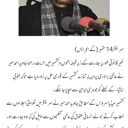
سرینگر14 ستمبر (کے ایم ایس )
غیر قانونی طورپر بھارت کے زیر قبضہ جموں وکشمیرمیں حریت رہنما جاوید احمد میر
نے عالمی برادری پردیرینہ تنازعہ کشمیر کے فوری حل پر زوردیا ہے تاکہ جنوبی
ایشیاء کے خطے کو جوہری تباہی سے بچایا جاسکے۔
کشمیر میڈیا سروس کے مطابق جاوید احمد میر نے سرینگر میں تعزیتی اجلاسوں سے
خطاب کرتے ہوئے انسانی حقوق کی عالمی تنظیموں سے اپیل کی کہ وہ بھارت اور