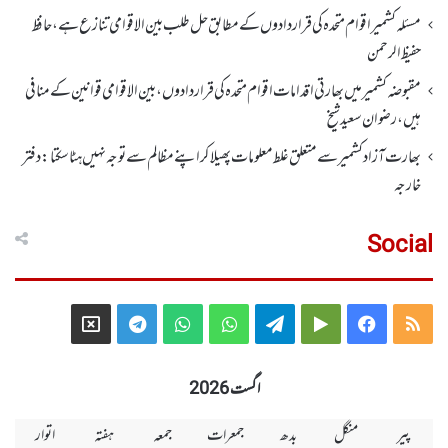
مسئلہ کشمیر اقوام متحدہ کی قراردادوں کے مطابق حل طلب بین الاقوامی تنازع ہے، حافظ
حفیظ الرحمن
مقبوضہ کشمیر میں بھارتی اقدامات اقوام متحدہ کی قراردادوں، بین الاقوامی قوانین کے منافی
ہیں،رضوان سعید شیخ
بھارت آزاد کشمیر سے متعلق غلط معلومات پھیلا کر اپنے مظالم سے توجہ نہیں ہٹا سکتا: دفتر
خارجہ
Social
Telegram
X
WhatsApp
WhatsApp
Telegram
Google
Facebook
RSS
Group
Group
Play
اگست 2026
پیر
منگل
بدھ
جمعرات
جمعہ
ہفتہ
اتوار