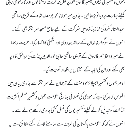
جموں وکشمیر کی جیلوں میںغیر قانونی طورپر نظربند حریت رہنمائوں اور کارکنوںکی رہائی
کیلئے بھارت پر دبائو بڑھائیں۔جاوید میر مولانا محمد یوسف شاہ کے قریبی ساتھی
عبدالستار گگرو کی نماز جنازہ میں شرکت کے لیے جامع مسجد سرینگر بھی گئے ۔
انہوں نے سوگوار خاندان کے ساتھ ہمدردی اور یکجہتی کااظہارکیا۔حریت رہنما
نے میر واعظ عمر فاروق کے قریبی ساتھی حاجی نور الدین پنڈت کی رہائش گاہ پر
بھی گئے اور ان کی اہلیہ کے انتقال پر اظہار تعزیت کیا۔
ادھر جموں وکشمیر ایمپلائز موومنٹ کے ترجمان نے سرینگر سے جاری بیان میں
افسوس ظاہر کیاہے کہ مودی کی فسطائی بھارتی حکومت جموں وکشمیر مسلم اکثریت
شناخت کو تبدیل کرنے کیلئے کشمیریوں کی نسل کشیُ جاری رکھے ہوئے ہے ۔
انہوں نے کہاکہ حکومت پاکستان کی طرف سے سامنے لائے گئے حقائق سے یہ