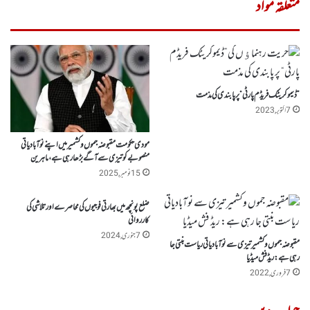
متعلقہ مواد
”ڈیموکریٹک فریڈم پارٹی“ پر پابندی کی مذمت
7 اکتوبر, 2023
مودی حکومت مقبوضہ جموں وکشمیر میں اپنے نوآبادیاتی
منصوبے کو تیزی سے آگے بڑھا رہی ہے،ماہرین
15 نومبر, 2025
ضلع پونچھ میں بھارتی فوجیوں کی محاصرے اورتلاشی کی
کارروائی
7 جنوری, 2024
مقبوضہ جموں وکشمیر تیزی سے نوآبادیاتی ریاست بنتی جا
رہی ہے: ریڈ فش میڈیا
7 فروری, 2022