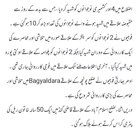
اضلاع میں4اور کشمیری نوجوانوں کو شہید کر دیا ، جس سے بدھ کے روز سے
مقبوضہ علاقے میں شہید ہونے والے نوجوانوں کی تعداد بڑھ کر 10ہو گئی ہے ۔
فوجیوں نے 2 نوجوانوں کو سرینگر کے علاقے صورہ میں تلاشی اور محاصرے کی
ایک کارروائی کے دوران شہید کیا جبکہ 2 نوجوانوں کو پلوامہ کے علاقے اونتی پورہ
میں شہید کیاگیا ۔ آخری اطلاعات ملنے تک علاقے میں فوجی کارروائی جاری تھی ۔
ادھر بھارتی فوجیوں نے ضلع پونچھ کے علاقے Bagyaldaraمیں تلاشی اور
محاصرے کی بڑی کارروائی شروع کی ہے۔
دریں اثناء ضلع اسلام آباد کے علاقے قاضی گنڈ میں ایک 50سالہ خاتون ریل کی
پٹری کراس کرتے ہوئے ہلاک ہو گئی ۔