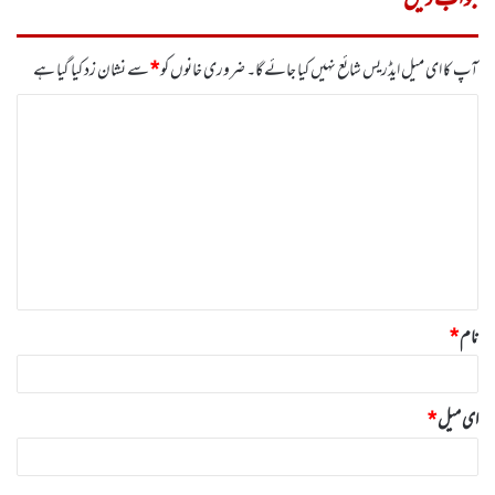
آپ کا ای میل ایڈریس شائع نہیں کیا جائے گا۔
ضروری خانوں کو
*
سے نشان زد کیا گیا ہے
ت
ب
ص
ر
ہ
*
نام
*
ای میل
*