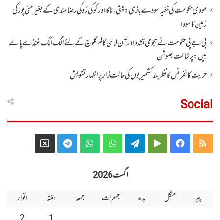
مودی حکومت کی خفیہ سودے بازی: میتی، ناگا اور کوکی زو کی رضامندی کے بغیر منی پور کی
زمین کا سودا
بی جے پی حکومت نے ہجومی تشدد اورآن لائن گالم گلوچ کے لئے الگ الگ غنڈے پالے
ہیں: پرشانت بھوشن
حریت کانفرنس کا نظر بند کشمیریوں کی حالت زار پر اظہار تشویش
Social
Telegram
X
WhatsApp
WhatsApp
Telegram
Google
Facebook
RSS
Group
Group
Play
اگست 2026
پیر
منگل
بدھ
جمعرات
جمعہ
ہفتہ
اتوار
2
1