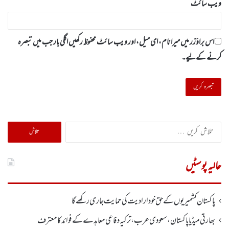
ویب‌ سائٹ
اس براؤزر میں میرا نام، ای میل، اور ویب سائٹ محفوظ رکھیں اگلی بار جب میں تبصرہ
کرنے کےلیے۔
تلاش
کریں
برائے:
حالیہ پوسٹیں
پاکستان کشمیریوں کے حق خودارادیت کی حمایت جاری رکھے گا
بھارتی میڈیا پاکستان، سعودی عرب، ترکیہ دفاعی معاہدے کے فوائد کا معترف