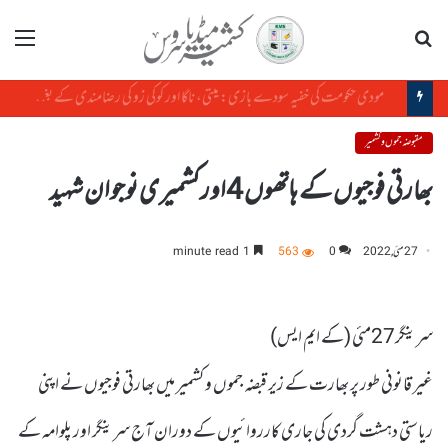
تلاش
مینو
مودی حکومت کی خفیہ سودے بازی: میتی، ناگا اور کوکی زو کی رضامندی کے بغیر منی پور کی زمین کا سودا
مقبوضہ جموں و کشمیر
بھارتی فوجیوں کے ہاتھوں 4اورکشمیری نوجوان شہید
27 مئی, 2022
0
563
1 minute read
سرینگر27مئی (کے ایم ایس)
غیر قانونی طور پر بھارت کے زیر قبضہ جموں و کشمیر میں بھارتی فوجیوں نے اپنی
ریاستی دہشت گردی کی جاری کارروائیوں کے دوران آج سرینگر اور پلوامہ کے