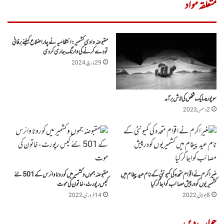
متعلقہ مواد
مقبوضہ وادی کشمیر: انتظامیہ نے چار اضلاع کیلئے برفانی
تودے کرنے کی وارنگ جاری کردی
29 مارچ, 2024
سوپور میںایک شخص کی لاش برآمد
2 دسمبر, 2023
منیر اکرم نے اقوام متحدہ کی کمیونٹی کے نام عید پیغام میں
مقبوضہ جموں وکشمیر میں کورونا وائرس کے 501 نئے
کشمیریوں کودرپیش مصائب کو اجاگر کیا
کیس رپورٹ، خاتون کی موت
8 جولائی, 2022
14 فروری, 2022
جواب دیں