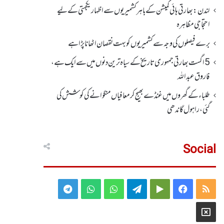
لندن : بھارتی ہائی کمیشن کے باہر کشمیریوں سے اظہار یکجہتی کے لیے
احتجاجی مظاہرہ
برے فیصلوں کی وجہ سے کشمیریوں کو بہت نقصان اٹھانا پڑا ہے
5اگست بھارتی جمہوری تاریخ کے سیاہ ترین دنوں میں سے ایک ہے،
فاروق عبداللہ
طلباء کے گھروں میں غنڈے بھیج کر معافیاں منگوانے کی کوشش کی
گئی،راہول گاندھی
Social
Telegram
WhatsApp
WhatsApp
Telegram
Google
Facebook
RSS
Group
Group
Play
X