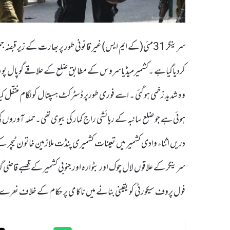
سرینگر 31مئی(کے ایم ایس)غیر قانونی طور پر بھارت کے زیر قبضہ
کردیاگیاہے ۔کشمیرمیڈیاسروس کے مطابق ضلع کے علاقے گوپال پورہ 
وہ شدید زخمی ہو گئی ۔ اسے فوری طورپر ڈسٹرکٹ ہسپتال کولگام منتقل کی
ہوئی ہے جو ضلع سانبہ کے رہائشی راج کمار کی بیوی تھی۔حملہ آوروں کی 
دریں اثناء وادی کشمیر میں تعینات کشمیری پنڈت ملازمین خاتون ٹی
سرینگر کے علاقوں لال چوک اور بٹوارہ اور جنوبی کشمیر کے قصبے قاضی 
فول پروف سیکورٹی کو یقینی بنانے میں ناکامی پر حکام کے خلاف نعر