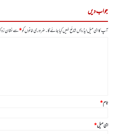
جواب دیں
آپ کا ای میل ایڈریس شائع نہیں کیا جائے گا۔
ضروری خانوں کو
*
سے نشان زد کی
ت
ب
ص
ر
ہ
*
نام
*
ای میل
*