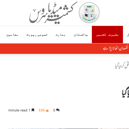
ل
مقبوضہ کشمیر
پاکستان
بھارت
خصوصی رپورٹ
مضامین
صان اٹھانا پڑا ہے
تل کردیاگیا
گیا
1 minute read
538
0