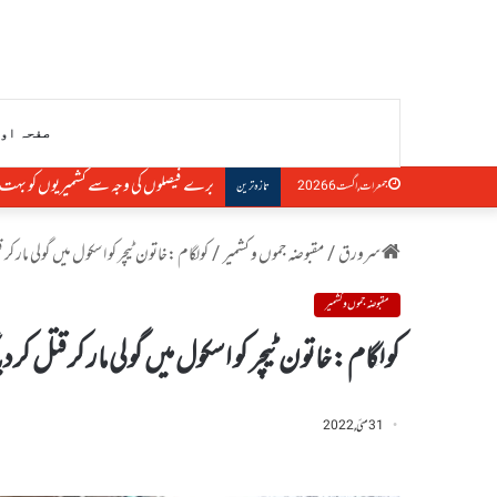
صفحہ او
برے فیصلوں کی وجہ سے کشمیریوں کو بہت نق
جمعرات, اگست 6 2026
تازہ ترین
سرورق
/
مقبوضہ جموں و کشمیر
/
کولگام :خاتون ٹیچر کو اسکول میں گولی مار کر ق
مقبوضہ جموں و کشمیر
کولگام :خاتون ٹیچر کو اسکول میں گولی مار کر قتل کردیا
31 مئی, 2022