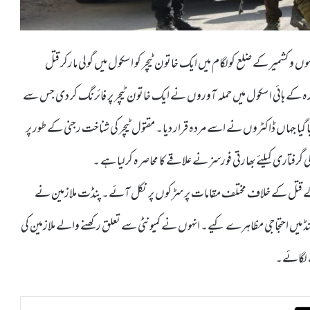
 جموں و کشمیر کے ضلع کولگام میں ایک خاتون ٹیچر کو اسکول میں گولی مارکر قتل
کے ہائی اسکول میں حملہ آوروں نے ایک خاتون ٹیچر پر فائرنگ کر دی جس سے
ا گیا جہاں ڈاکٹروں نے اسے مردہ قرار دیا۔ مقتول ٹیچر کی شناخت رجنی کے طور پر
گرفتاری کیلئے بھارتی فورسز نے علاقے کا محاصرہ کرلیا ہے ۔
چر کے قتل کے خلاف مختلف مقامات پر سڑکوں پر نکل آئے۔ پنڈت ملازمین نے
گنڈ میں احتجاجی مظاہرے کیے۔ انہوں نے کمیونٹی سے تعلق رکھنے والے ملازمین کی
ے لگائے۔