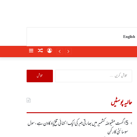
English
Sidebar
Random
Log
Article
In
تلاش
کریں
برائے:
حالیہ پوسٹیں
5 اگست مقبوضہ کشمیر میں بھارتی جبر کی ایک انتہائی تلخ یاد کا دن ہے، سول
سوسائٹی کارکن