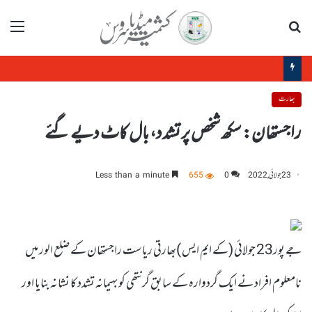
تلاش
مینو
مودی حکومت کی خفیہ سودے بازی: میتی، ناگا اور کوکی زو کی رضامندی کے بغیر منی پور کی زمین کا سودا
بھارت
راجستھان: سکھ شخص پر تشدد، بال کاٹ دیے گئے
23 جولائی, 2022
0
655
Less than a minute
جے پور23 جولائی (کے ایم ایس )بھارتی ریاست راجستھان کے ضلع الور میں
نامعلوم افراد نے ایک گردوارہ کے سابق گرنتھی کو بہیمانہ تشدد کا نشانہ بنایا اور