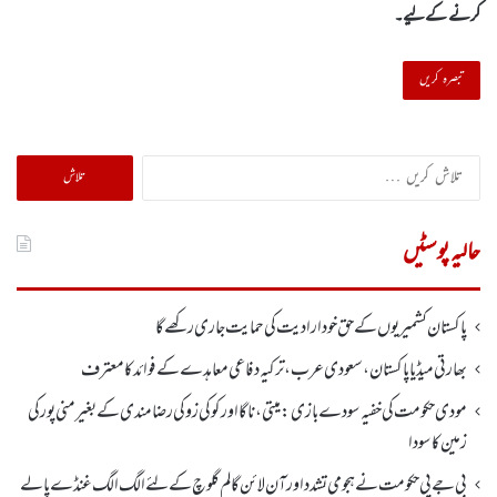
کرنے کےلیے۔
تلاش
کریں
برائے:
حالیہ پوسٹیں
پاکستان کشمیریوں کے حق خودارادیت کی حمایت جاری رکھے گا
بھارتی میڈیا پاکستان، سعودی عرب، ترکیہ دفاعی معاہدے کے فوائد کا معترف
مودی حکومت کی خفیہ سودے بازی: میتی، ناگا اور کوکی زو کی رضامندی کے بغیر منی پور کی
زمین کا سودا
بی جے پی حکومت نے ہجومی تشدد اورآن لائن گالم گلوچ کے لئے الگ الگ غنڈے پالے