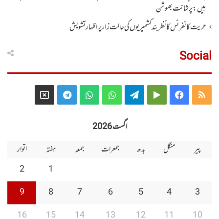
ہیں: پرشانت بھوشن
حریت کانفرنس کا نظر بند کشمیریوں کی حالت زار پر اظہار تشویش
Social
Telegram
X
WhatsApp
WhatsApp
Telegram
Google
Facebook
RSS
Group
Group
Play
اگست 2026
پیر
منگل
بدھ
جمعرات
جمعہ
ہفتہ
اتوار
2
1
9
8
7
6
5
4
3
16
15
14
13
12
11
10