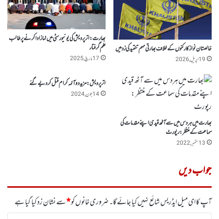
بھارت :اترپردیش کی یونیورسٹی میں نماز ادا کرنے پرطالب
علم گرفتار
خالصتان نواز کارکنوں کے خلاف بھارتی مہم تنقید کی زد میں
17 مارچ, 2025
19 اپریل, 2026
اتر پردیش: مزید دو آئمہ کرام قتل کر دیے گئے
14 جون, 2024
بھارت میں ہردس میں سے آٹھ قیدی اپنے مقدمات کی
سماعت کے منتظر : رپورٹ
13 ستمبر, 2022
جواب دیں
آپ کا ای میل ایڈریس شائع نہیں کیا جائے گا۔
ضروری خانوں کو
*
سے نشان زد کیا گیا ہے