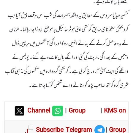
اسکے بال کاٹ دیے۔
کشمیر میڈیاسروس کے مطابق یہ واقعہ جمعرات کی شب اس وقت پیش آیا جب
گرو بخش سنگھ نامی سابق گرنتھی اپنی موٹر سائیکل پر موضع الاوڑا جا رہا تھا۔ ملزمان
نے مدد حاصل کرنے کے بہانے انہیں روکا اور انکی آنکھوں میں مرچیں ڈال
دیںجس کے بعد انکی مارپٹ کی گئی اور انکے بال کاٹ دیے گئے۔ پولیس نے
واقعے کی ایف آئی آر درج کر لی ہے۔ گرنتھی گردوارہ میں سکھو ں کی مذہبی کتاب
شری گروگرنتھ صاحب پڑھ کو سنانے والے شخص کو کہا جاتا ہے۔
Channel
|
Group
|
KMS on
Subscribe Telegram
|
Group