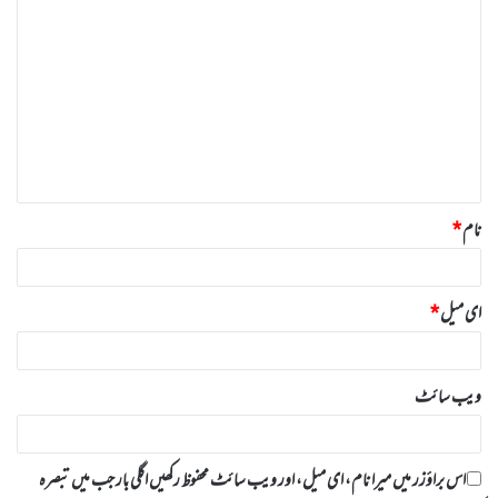
ت
ب
ص
ر
ہ
*
نام
*
ای میل
*
ویب‌ سائٹ
اس براؤزر میں میرا نام، ای میل، اور ویب سائٹ محفوظ رکھیں اگلی بار جب میں تبصرہ