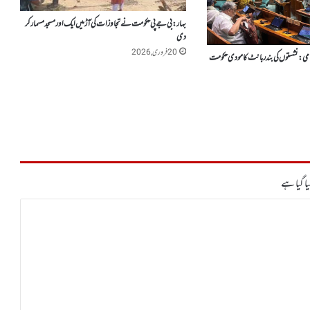
بہار: بی جے پی حکومت نے تجاوزات کی آڑ میں ایک اور مسجد مسمار کر
دی
20 فروری, 2026
کامی:نشستوں کی بندربانٹ کا مودی حکومت
ا گیا ہے