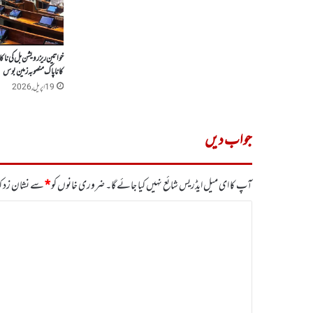
خواتین ریزرویشن بل کی نا
کا ناپاک منصوبہ زمین بوس
19 اپریل, 2026
جواب دیں
آپ کا ای میل ایڈریس شائع نہیں کیا جائے گا۔
ضروری خانوں کو
*
سے نشان زد کی
ت
ب
ص
ر
ہ