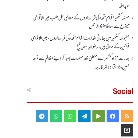
عبداللہ
مسئلہ کشمیر اقوام متحدہ کی قراردادوں کے مطابق حل طلب بین الاقوامی
تنازع ہے، حافظ حفیظ الرحمن
مقبوضہ کشمیر میں بھارتی اقدامات اقوام متحدہ کی قراردادوں، بین الاقوامی
قوانین کے منافی ہیں،رضوان سعید شیخ
بھارت آزاد کشمیر سے متعلق غلط معلومات پھیلا کر اپنے مظالم سے توجہ
نہیں ہٹا سکتا: دفتر خارجہ
Social
Telegram
WhatsApp
WhatsApp
Telegram
Google
Facebook
RSS
Group
Group
Play
X