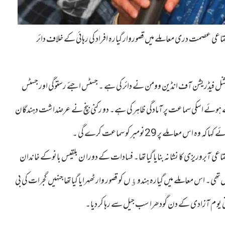
نو اجتماعی عصمت دری معاملے میں قصوروار گیارہ افراد کی رہائی کے خلاف دائر
ل فیڈریشن آف انڈین وومن نے دائر کی ہے ۔ جسٹس اجئے رستوگی اور جسٹس
وئے اسکی سماعت پر آمادگی ظاہر کی ہے۔ دو رکنی بنچ نے عرضداشت دہندگان
 پر 29نومبر کو سماعت کرے گی ۔
وران اجتماعی آبروریزی کا نشانہ بنایا گیا تھا۔ فسادات کے دورا ن بلقیس بانوکے خاندان
امل تھی۔ اس معاملے میں گیارہ ہندوﺅں کو قصور وار ٹھہرایا گیا تھا جنہیں گجرات کی بی