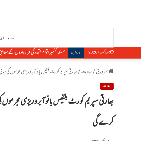
صفحہ او
مقبوضہ کشمیر میں بھارتی اقدامات اقوام متحدہ 
جمعہ, اگست 7 2026
تازہ ترین
سرورق
/
بھارت
/
بھارتی سپریم کورٹ بلقیس بانو آبروریزی مجرموں کی رہائی کے خلاف دائ
بھارت
کرے گی