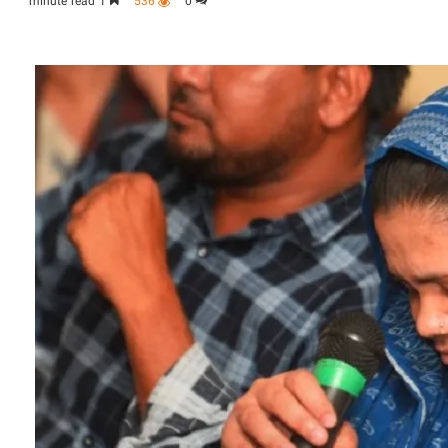
1 minute read
536
0