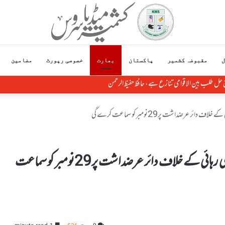
ل
مقبوضہ کشمیر
پاکستان
بھارت
خصوصی رپورٹ
مضامین
کی قراردادوں، بین الاقوامی قوانین کے منافی ہیں،رضوان سعید شیخ
ر عرضداشت پر29نومبر کو سماعت کرے گی
بھارتی سپریم کورٹ بلقیس بانو آبروریزی مجرموں کی رہائی کے خلاف دائر عرضداشت پر29نومبر کو سماعت