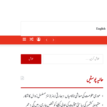
English
Sidebar
Random
Log
Article
In
تلاش
کریں
برائے:
حالیہ پوسٹیں
مودی حکومت کی معاشی ناکامیاں: بھارتی ایئرلائنز مسلسل زوال کا شکار
مقبوضہ کشمیر کی ریاستی حیثیت کی بحالی کیلئے کوششیں جاری رہیں گی: عمر