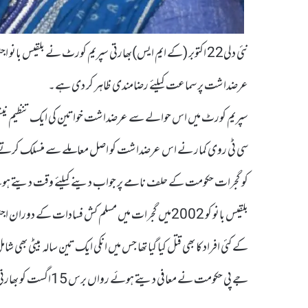
نئی دلی22 اکتوبر (کے ایم ایس)بھارتی سپریم کورٹ نے بلقیس با
عرضداشت پر سماعت کیلئے رضامندی ظاہر کر دی ہے۔
سپریم کورٹ میں اس حوالے سے عرضداشت خواتین کی ایک تنظیم نیشن
سی ٹی روی کمار نے اس عرضداشت کو اصل معاملے سے منسلک کرتے ہ
کو گجرات حکومت کے حلف نامے پر جواب دینے کیلئے وقت دیتے ہوئے کہا کہ وہ اس معاملے
بلقیس بانو کو 2002میں گجرات میں مسلم کش فسادات کے د
کے کئی افراد کا بھی قتل کیا گیا تھا جس میں انکی ایک تین سالہ بیٹی بھی ش
جے پی حکومت نے معافی دیتے ہوئے رواں برس 15اگست کو بھارتی یو م آزادی کے دن گودھرا سب جیل سے رہا کر دیا۔