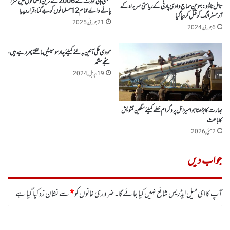
ممبئی ہائی کورٹ نے2006کے ٹرین دھماکوں میں سزا
تامل ناڈو: بہوجن سماج وادی پارٹی کے ریاستی سربراہ کے
پانے والے تمام 12مسلمانوں کو بے گنا ہ قرار د یدیا
آرمسٹرانگ کو قتل کر دیا گیا
21 جولائی, 2025
6 جولائی, 2024
مودی ملکی آئین بدلنے کیلئے چار سو سیٹیں مانگتے پھر رہے ہیں ،
سنجے سنگھ
19 اپریل, 2024
بھارت کا بڑھتا ہوا میزائل پروگرام خطے کیلئے سنگین تشویش
کا باعث
2 مئی, 2026
جواب دیں
آپ کا ای میل ایڈریس شائع نہیں کیا جائے گا۔
ضروری خانوں کو
*
سے نشان زد کیا گیا ہے
ت
ب