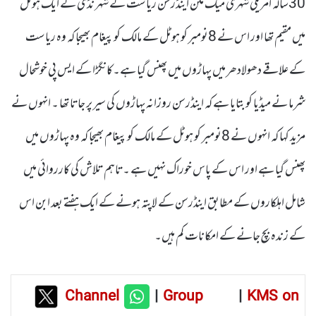
30سالہ امریکی شہری میک ملن اینڈرسن ریاست کے شہر نڈی کے ایک ہوٹل
میں مقیم تھا اور اس نے 8نومبر کو ہوٹل کے مالک کو پیغام بھیجا کہ وہ ریاست
کے علاقے دھولادھر میں پہاڑوں میں پھنس گیا ہے۔کانگڑا کے ایس پی خوشحال
شرما نے میڈیا کو بتایا ہے کہ اینڈرسن روزانہ پہاڑوں کی سیر پر جاتا تھا ۔ انہوں نے
مزید کہا کہ انہوں نے 8نومبر کو ہوٹل کے مالک کو پیغام بھیجا کہ وہ پہاڑوں میں
پھنس گیا ہے اور اس کے پاس خوراک نہیں ہے ۔تاہم تلاش کی کارروائی میں
شامل اہلکاروں کے مطابق اینڈرسن کے لاپتہ ہونے کے ایک ہفتے بعد ابن اس
کے زندہ بچ جانے کے امکانات کم ہیں۔
Channel
|
Group
|
KMS on