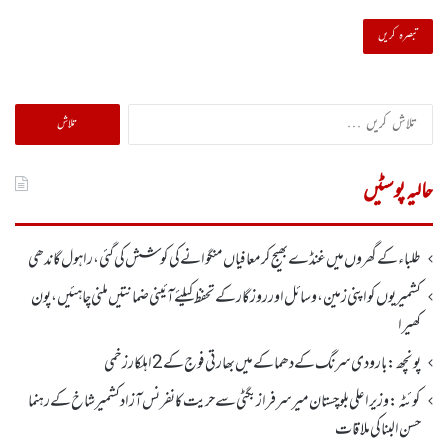
تلاش
کریں
برائے:
حالیہ پوسٹیں
طلباء کے گھروں میں غنڈے بھیج کر معافیاں منگوانے کی کوشش کی گئی،راہول گاندھی
کشمیریوں کو اپنی زمین، وسائل اور روزگار کے تحفظ کیلئے آئینی ضمانتیں ملنی چاہئیں، پون
کھیرا
پونچھ: بارودی سرنگ کے دھماکے میں بھارتی فوج کے 2اہلکار زخمی
کوئٹہ : وزیر اعلی بلوچستان میر سرفراز بگٹی سے حریت کانفرنس آزاد کشمیر شاخ کے رہنما
حسن البنا کی ملاقات