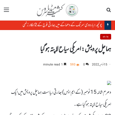
تلاش
مینو
پونچھ: بارودی سرنگ کے دھماکے میں بھارتی فوج کے 2اہلکار زخمی
بھارت
ہماچل پردیش: امریکی سیاح لاپتہ ہو گیا
15 نومبر, 2022
0
593
1 minute read
دھرم شالہ 15نومبر (کے ایم ایس) بھارتی ریاست ہماچل پردیش میں ایک
امریکی سیاح لاپتہ ہو گیا ہے۔