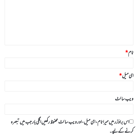
ص
ر
ہ
*
نام
*
ای میل
*
ویب‌ سائٹ
اس براؤزر میں میرا نام، ای میل، اور ویب سائٹ محفوظ رکھیں اگلی بار جب میں تبصرہ
کرنے کےلیے۔