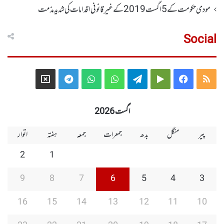
مودی حکومت کے 5اگست2019کے غیر قانونی اقدامات کی شدید مذمت
Social
Telegram
X
WhatsApp
WhatsApp
Telegram
Google
Facebook
RSS
Group
Group
Play
اگست 2026
پیر
منگل
بدھ
جمعرات
جمعہ
ہفتہ
اتوار
2
1
9
8
7
6
5
4
3
16
15
14
13
12
11
10