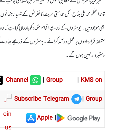
کشمیر میڈیا سروس کے مطابق جموں و کشمیر وارثین شہدا کی جانب سے 
قائداعظم محمد علی جناح، کل جماعتی حریت کانفرنس کے شہید رہنمائوں سید ع
بھی موجود ہیں ۔ پوسٹروں کے ذریعے اقوام متحدہ کو یاد دلایاگیا ہے کہ و
متعلقہ قراردادوں پر عمل درآمد کرائے ۔پوسٹروں کے ذریعے بھارت کو 
دستبردار نہیں ہوں گے۔
Channel
|
Group
|
KMS on
Subscribe Telegram
|
Group
Apple
|