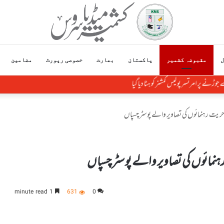
ل
مقبوضہ کشمیر
پاکستان
بھارت
خصوصی رپورٹ
مضامین
وڑنے پر امرتسر پولیس کمشنر کو ہٹا دیاگیا
ید حریت رہنمائوں کی تصاویر والے پوسٹر چسپاں
 رہنمائوں کی تصاویر والے پوسٹر چسپاں
1 minute read
631
0