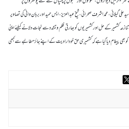
سرینگر میں دیواروں، ستونوں اور کھمبوں پرچسپاں کئے گئے پوسٹروں پر
لی گیلانی، محمد اشرف صحرائی، شیخ عبدالعزیز، ایس حمید اور برہان وانی کی تصاویر
ہ تنازعہ کشمیر کے حل اور کشمیریوں کو بھارتی ظلم وتشدد سے نجات دلانے کیلئے اپنی
بھی پیغام دیا گیا ہے کہ کشمیری حق خودارادیت کے اپنے جائز مطالبے سے کبھی