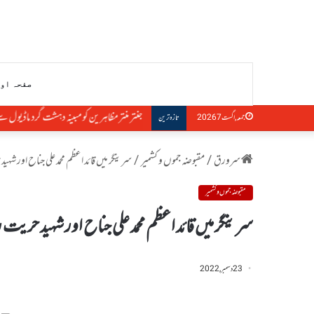
صفحہ او
جنتر منتر مظاہرین کو مبینہ دہشت گرد ماڈیول سے ج
جمعہ, اگست 7 2026
تازہ ترین
سرورق
/
مقبوضہ جموں و کشمیر
/
سرینگر میں قائد اعظم محمد علی جناح اور شہ
مقبوضہ جموں و کشمیر
سرینگر میں قائد اعظم محمد علی جناح اور شہید حریت
23 دسمبر, 2022