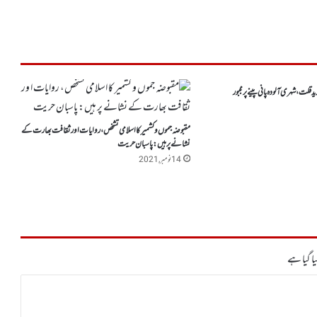
دید قلت، شہری آلودہ پانی پینے پر مجبور
مقبوضہ جموں و کشمیر کا اسلامی تشخص، روایات ا ور ثقافت بھارت کے
نشانے پر ہیں: پاسبان حریت
14 نومبر, 2021
ا گیا ہے