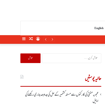
English
Sidebar
Random
Log
Article
In
تلاش
کریں
برائے:
حالیہ پوسٹیں
محبوبہ مفتی کی کارکنوں سے مسئلہ کشمیر کے حل کی جدوجہد جاری رکھنے کی
اپیل