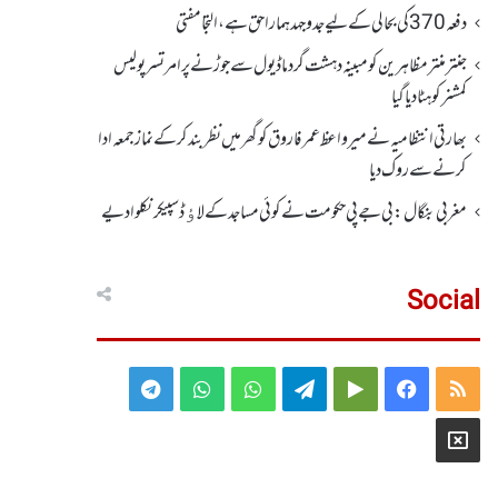
دفعہ370کی بحالی کے لیے جدوجہد ہمارا حق ہے، التجا مفتی
جنتر منتر مظاہرین کو مبینہ دہشت گرد ماڈیول سے جوڑنے پر امرتسر پولیس
کمشنر کو ہٹا دیاگیا
بھارتی انتظامیہ نے میر واعظ عمر فاروق کو گھر میں نظر بندکر کے نماز جمعہ ادا
کرنے سے روک دیا
مغربی بنگال: بی جے پی حکومت نے کوئی مساجد کے لاﺅڈ سپیکر نکلوا دیے
Social
Telegram
WhatsApp
WhatsApp
Telegram
Google
Facebook
RSS
Group
Group
Play
X