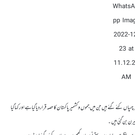
 چسپاں کئے گئے ہیں جن میں جموں و کشمیر پاکستان کا حصہ قراردیاگیاہے اور کہاگیا
رن بن گئی ہیں ۔