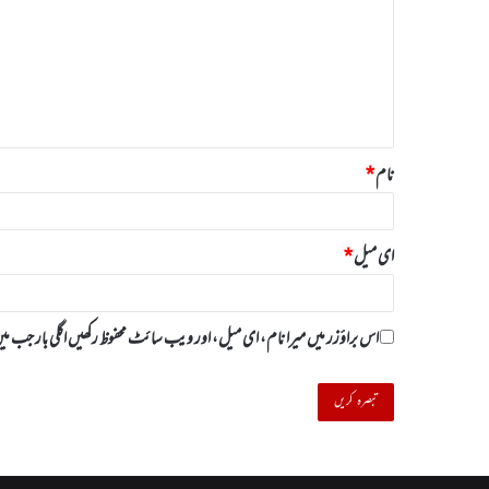
ص
ر
ہ
*
نام
*
ای میل
*
اس براؤزر میں میرا نام، ای میل، اور ویب سائٹ محفوظ رکھیں اگلی بار جب