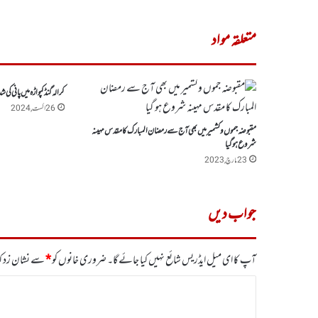
متعلقہ مواد
کرالہ گنڈ کپواڑہ میں پانی کی ش
26 اگست, 2024
مقبوضہ جموں وکشمیر میں بھی آج سے رمضان المبارک کا مقدس مہینہ
شروع ہو گیا
23 مارچ, 2023
جواب دیں
آپ کا ای میل ایڈریس شائع نہیں کیا جائے گا۔
ضروری خانوں کو
*
سے نشان زد کی
ت
ب