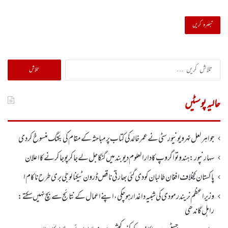
تلاش
کریں
برائے:
حالیہ پوسٹیں
جواہر لعل نہرو یونیورسٹی نے عمر خالدکی کتاب پر مباحثہ کے مقام کی بکنگ منسوخ کر دی
سہارنپور: ہندو تواگروپ کا دارالعلوم دیوبند میں گنگا جل لے جا کر پوجا کرنے کا اعلان
پاکستان کیخلاف افغان طالبان کو دی گئی بھارتی ناقص ڈرون ٹیکنالوجی بری طرح ناکام ا
وزیر اعظم نریندر مودی کی شبیہ داغدار ہو چکی ، اپنے اعمال کے نتائج سے بچ نہیں سکتے:
راہل گاندھی