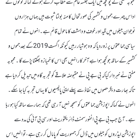
محبوبہ مفتی نے پونچھ میں ایک جلسہ عام سے خطاب کرتے ہوئے کہا کہ لوگوں کے
اداس چہرے جموں و کشمیر کی صورتحال کا منہ بولتا ثبوت ہیں جہاں ہزاروں
نوجوان جیلوں میں قید اور خوف و دہشت کا ماحول قائم ہے۔انہوں نے تمام
سیاسی جماعتوں پر زوردیا کہ وہ ہوشیار رہیں کیونکہ اگست2019کے بعد جموں و
کشمیر کے ساتھ جو کچھ ہوا ہے آخر کار انہیں بھی اس کا خمیازہ بھگتنا پڑے گا ۔محبوبہ
مفتی نے خبردار کیاکہ بی جے پی نے مقبوضہ علاقے کو تجربہ گاہ میں تبدیل کر دیا ہے
تاکہ بھارت دیگر حصوں میں نفاذ سے پہلے اپنی پالیسیوں کا یہاں تجربہ کیا جا سکے۔
انہوں نے کہاکہ اپوزیشن جماعتوں کو سمجھ نہیں آ رہی تھی کہ ہمارے ساتھ کیا ہو رہا
ہے۔ آج جب بی جے پی انفورسمنٹ ڈائریکٹوریٹ اور سی بی آئی کی مدد سے
اپوزیشن لیڈروں کو جیلوں میں ڈال کر جمہوریت کو پامال کر رہی ہے،تو انہیں اس