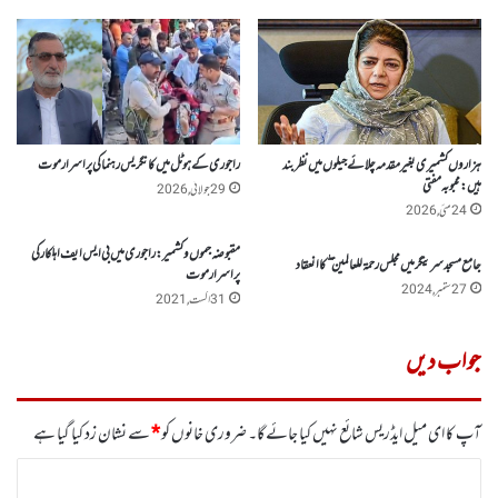
ہزاروں کشمیری بغیر مقدمہ چلائے جیلوں میں نظربند
راجوری کے ہوٹل میں کانگریس رہنما کی پراسرارموت
ہیں:محبوبہ مفتی
29 جولائی, 2026
24 مئی, 2026
مقبوضہ جموں وکشمیر : راجوری میں بی ایس ایف اہلکار کی
جامع مسجد سرینگر میں مجلس رحمة للعالمین ۖ کا انعقاد
پراسرار موت
27 ستمبر, 2024
31 اگست, 2021
جواب دیں
آپ کا ای میل ایڈریس شائع نہیں کیا جائے گا۔
ضروری خانوں کو
*
سے نشان زد کیا گیا ہے
ت