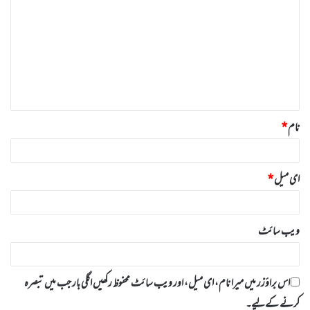
ب
ص
ر
ہ
*
نام
*
ای میل
*
ویب‌ سائٹ
اس براؤزر میں میرا نام، ای میل، اور ویب سائٹ محفوظ رکھیں اگلی بار جب میں تبصرہ
کرنے کےلیے۔