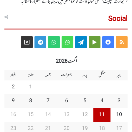
بھارت: چیف جسٹس سوریا کانت کو کنووکیشن میں نہ بلایا جائے: طلباءکا مطالبہ
Social
Telegram
X
WhatsApp
WhatsApp
Telegram
Google
Facebook
RSS
Group
Group
Play
اگست 2026
پیر
منگل
بدھ
جمعرات
جمعہ
ہفتہ
اتوار
2
1
9
8
7
6
5
4
3
16
15
14
13
12
11
10
23
22
21
20
19
18
17