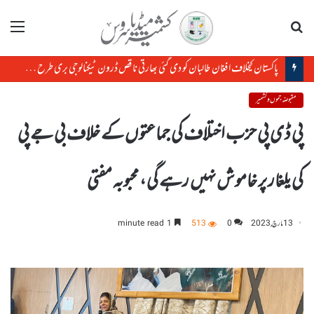
تلاش
مینو
پاکستان کیخلاف افغان طالبان کو دی گئی بھارتی ناقص ڈرون ٹیکنالوجی بری طرح ناکام ا
مقبوضہ جموں و کشمیر
پی ڈی پی حزب اختلاف کی جماعتوں کے خلاف بی جے پی
کی یلغار پر خاموش نہیں رہے گی ، محبوبہ مفتی
13 مارچ, 2023
0
513
1 minute read