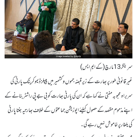
سرینگر13مارچ(کے ایم ایس)
غیر قانونی طور پر بھارت کے زیر قبضہ جموں و کشمیر میں پیپلز ڈیموکریٹک پارٹی کی
سربراہ محبوبہ مفتی نے کہا ہے کہ ان کی پارٹی بھارت کو بی جے پی راشٹر بنانے کے
اپنے مذموم مقصد کے حصول کیلئے اپوزیشن جماعتوں کے خلاف بھارتیہ جنتا پارٹی
کی یلغارپر خاموش نہیں رہے گی۔