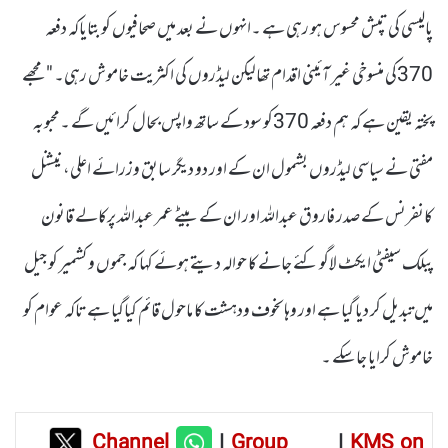
پالیسی کی تپش محسوس ہو رہی ہے ۔انہوں نے بعد میں صحافیوں کو بتایاکہ دفعہ
370کی منسوخی غیر آئینی اقدام تھالیکن لیڈروں کی اکثریت خاموش رہی۔ "مجھے
پختہ یقین ہے کہ ہم دفعہ 370کو سود کے ساتھ واپس بحال کرائیں گے ۔محبوبہ
مفتی نے سیاسی لیڈروں بشمول ان کے اور دو دیگر سابق وزرائے اعلی، نیشنل
کانفرنس کے صدر فاروق عبداللہ اور ان کے بیٹے عمر عبداللہ پرکالے قانون
پبلک سیفٹی ایکٹ لاگو کئے جانے کا حوالہ دیتے ہوئے کہا کہ جموں و کشمیر کو جیل
میں تبدیل کر دیا گیا ہے اور وہاںخوف ودہشت کا ماحول قائم کیاگیا ہے تاکہ عوام کو
خاموش کرایا جاسکے ۔
Channel
|
Group
|
KMS on