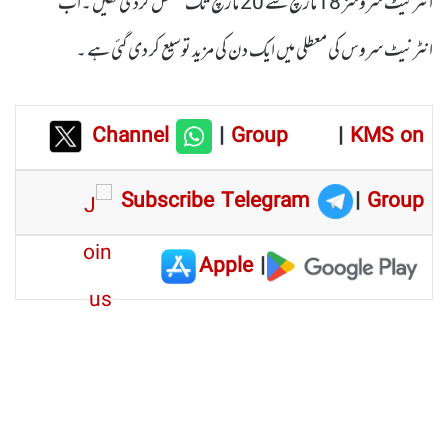
انٹرنیٹ سروسز 18مارچ سے 20 مارچ تک معطل کردی تھیں ۔اب
انٹرنیٹ سروس کی معطلی میں ایک دن کی مزید توسیع کر دی گئی ہے ۔
Channel
|
Group
|
KMS on
Subscribe Telegram
|
Group
Apple
|