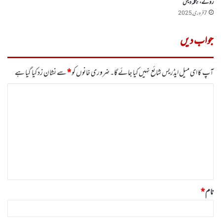
روکے، بنگلہ دیش
7 فروری, 2025
جواب دیں
آپ کا ای میل ایڈریس شائع نہیں کیا جائے گا۔
ضروری خانوں کو
*
سے نشان زد کیا گیا ہے
ت
ب
ص
ر
ہ
*
نام
*