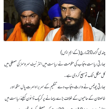
چندی گڑھ20مارچ(کے ایم ایس)
بھارتی ریاست پنجاب کی حکومت نے ریاست میں انٹرنیٹ سروسز کی معطلی میں
کل منگل تک توسیع کر دی ہے۔
بھارتی پولیس نے وارث پنجاب دے تنظیم کے سربراہ امرت پال سنگھ اور
خالصتان کے حامیوں کے خلاف بڑے پیمانے پر کریک ڈائون کیلئے ریاست میں