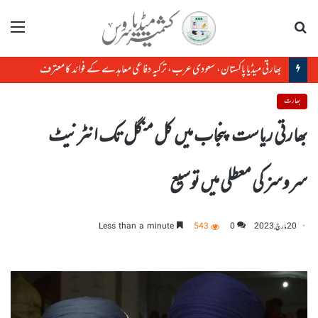
تلاش
مینو
بھارتی میڈیا پاکستان، سعودی عرب، ترکیہ دفاعی معاہدے کے فوائد کا معترف
بھارت
بھارتی ریاست پنجاب میں کل منگل تک انٹرنیٹ
سروسز کی معطلی میں توسیع
20 مارچ, 2023
0
543
Less than a minute