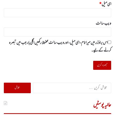
ای میل
*
ویب‌ سائٹ
اس براؤزر میں میرا نام، ای میل، اور ویب سائٹ محفوظ رکھیں اگلی بار جب میں تبصرہ
کرنے کےلیے۔
تلاش
کریں
برائے:
حالیہ پوسٹیں