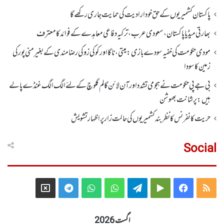
پاکستان کشمیریوں کے حق خودارادیت کی حمایت جاری رکھے گا
بھارتی میڈیا پاکستان، سعودی عرب، ترکیہ دفاعی معاہدے کے فوائد کا معترف
مودی حکومت کی خفیہ سودے بازی: میتی، ناگا اور کوکی زو کی رضامندی کے بغیر منی پور کی
زمین کا سودا
بی جے پی حکومت نے ہجومی تشدد اورآن لائن گالم گلوچ کے لئے الگ الگ غنڈے پالے
ہیں: پرشانت بھوشن
حریت کانفرنس کا نظر بند کشمیریوں کی حالت زار پر اظہار تشویش
Social
Telegram
X
WhatsApp
WhatsApp
Telegram
Google
Facebook
RSS
Group
Group
Play
اگست 2026