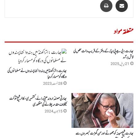
متعلقہ مواد
بھارت : بی جے پی لیڈر کے دفتر کے قریب دلت شخص کی
لاش برآمد
21 اپریل, 2025
بھارت : اتراکھنڈ میں ہندوانتہاپسندوں نے مسلمانوں کی
درگاہ کو مسمار کردیا
28 اگست, 2023
بھارتی مصنفہ اروندھتی رائے، کشمیری سکالر شیخ شوکت
کیخلاف مقدمہ چلانے کی منظوری
15 جون, 2024
بھارت شیخ حسینہ کو جھوٹے اور من گھڑت تبصروں سے