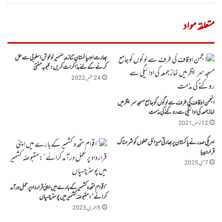
متعلقہ مواد
بھارت اور پاکستان تنازعہ کشمیر کو خوش اسلوبی سے حل
کرنے کے لئے مذاکرات کریں : محبوبہ مفتی
24 ستمبر, 2022
انجمن اوقاف کی طرف سے لوگوں کوجامع مسجد سرینگر میں
نماز جمعہ کی ادائیگی سے روکنے کی مذمت
12 نومبر, 2021
امریکی صدر نے پاکستان پر بھارتی میزائل حملوں کو شرمناک
قرار دیدیا
7 مئی, 2025
”اقوام متحدہ کشمیرکے بارے میں اپنی قرارداد پر عمل درآمد
کرائے“: مقبوضہ کشمیر میں پوسٹرچسپاں
5 جنوری, 2023