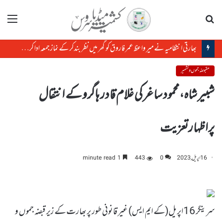
تلاش
مینو
بھارتی انتظامیہ نے میر واعظ عمر فاروق کو گھر میں نظر بندکر کے نماز جمعہ ادا کرنے سے روک دیا
مقبوضہ جموں و کشمیر
شبیر شاہ،محمود ساغر کی غلام قادر ہاگرو کے انتقال
پراظہارتعزیت
16 اپریل, 2023
0
443
1 minute read
سرینگر 16اپریل(کے ایم ایس) غیر قانونی طور پر بھارت کے زیر قبضہ جموں و