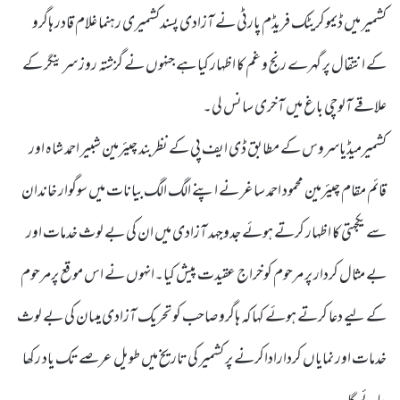
کشمیر میں ڈیموکریٹک فریڈم پارٹی نے آزادی پسندکشمیری رہنما غلام قادر ہاگرو
کے انتقال پر گہرے رنج و غم کا اظہار کیا ہے جنہوں نے گزشتہ روز سرینگر کے
علاقے آلوچی باغ میں آخری سانس لی۔
کشمیرمیڈیاسروس کے مطابق ڈی ایف پی کے نظربند چیئرمین شبیر احمد شاہ اور
قائم مقام چیئرمین محمود احمد ساغر نے اپنے الگ الگ بیانات میں سوگوار خاندان
سے یکجہتی کا اظہار کرتے ہوئے جدوجہد آزادی میں ان کی بے لوث خدمات اور
بے مثال کردار پر مرحوم کوخراج عقیدت پیش کیا۔انہوں نے اس موقع پرمرحوم
کے لیے دعا کرتے ہوئے کہا کہ ہاگرو صاحب کو تحریک آزادی میںان کی بے لوث
خدمات اور نمایاں کرداراداکرنے پر کشمیر کی تاریخ میں طویل عرصے تک یاد رکھا