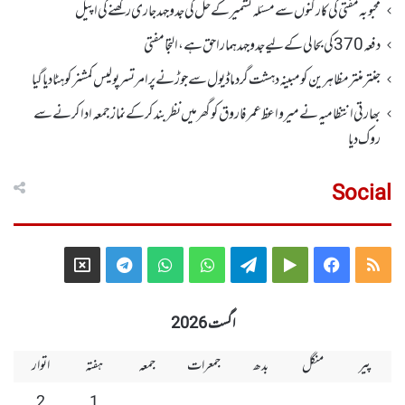
محبوبہ مفتی کی کارکنوں سے مسئلہ کشمیر کے حل کی جدوجہد جاری رکھنے کی اپیل
دفعہ370کی بحالی کے لیے جدوجہد ہمارا حق ہے، التجا مفتی
جنتر منتر مظاہرین کو مبینہ دہشت گرد ماڈیول سے جوڑنے پر امرتسر پولیس کمشنر کو ہٹا دیاگیا
بھارتی انتظامیہ نے میر واعظ عمر فاروق کو گھر میں نظر بندکر کے نماز جمعہ ادا کرنے سے
روک دیا
Social
Telegram
X
WhatsApp
WhatsApp
Telegram
Google
Facebook
RSS
Group
Group
Play
اگست 2026
پیر
منگل
بدھ
جمعرات
جمعہ
ہفتہ
اتوار
2
1