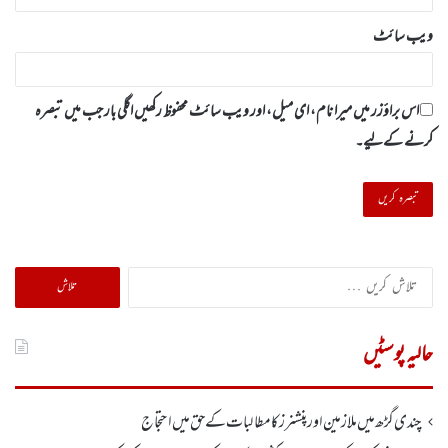
ویب‌ سائٹ
اس براؤزر میں میرا نام، ای میل، اور ویب سائٹ محفوظ رکھیں اگلی بار جب میں تبصرہ
کرنے کےلیے۔
تلاش
کریں
برائے:
حالیہ پوسٹیں
چندی گڑھ میں ملازمین اور پنشنرز کا مطالبات کے حق میں احتجاج