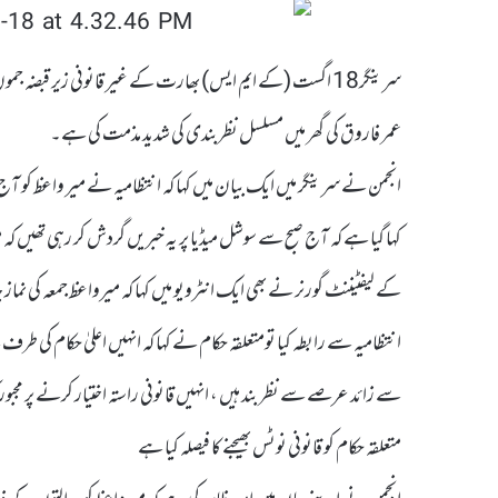
سرینگر18 اگست (کے ایم ایس) بھارت کے غیر قانونی زیر قبضہ 
عمر فاروق کی گھر میں مسلسل نظربندی کی شدید مذمت کی ہے۔
کہا گیا ہے کہ آج صبح سے سوشل میڈیا پر یہ خبریں گردش کر رہی تھیں ک
کے لیفٹیننٹ گورنر نے بھی ایک انٹرویو میں کہا کہ میرواعظ جمعہ کی 
انتظامیہ سے رابطہ کیا تومتعلقہ حکام نے کہا کہ انہیں اعلیٰ حکام کی طرف
سے زائد عرصے سے نظر بند ہیں ، انہیں قانونی راستہ اختیار کرنے پر مجبور
متعلقہ حکام کو قانونی نوٹس بھیجنے کا فیصلہ کیا ہے