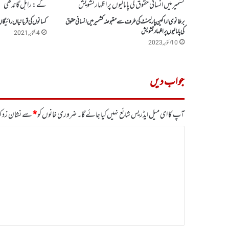
برطانوی اراکین پارلیمنٹ کی طرف سے مقبوضہ کشمیرمیں انسانی حقوق
کسانوں کی قربانیاں رائیگ
کی پامالیوں پر اظہارتشویش
4 اکتوبر, 2021
10 اکتوبر, 2023
جواب دیں
آپ کا ای میل ایڈریس شائع نہیں کیا جائے گا۔
ضروری خانوں کو
*
سے نشان زد کی
ت
ب
ص
ر
ہ
*