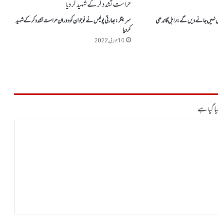
اں نہیں جانے دیں گے: راہل گاندھی
سرینگر : بھارتی پولیس نے نوجوان کو دوران حراست تشدد کر کے شہید
کر دیا
10 جولائی, 2022
ا گیا ہے