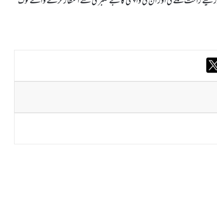
ے ذریعے راحت ملے گی اور ان کی واپسی کا بے صبری سے انتظار کرنے والے لوگ