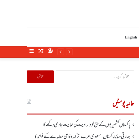
English
Sidebar
Random
Log
Article
In
تلاش
کریں
برائے:
حالیہ پوسٹیں
پاکستان کشمیریوں کے حق خودارادیت کی حمایت جاری رکھے گا
بھارتی میڈیا پاکستان، سعودی عرب، ترکیہ دفاعی معاہدے کے فوائد کا