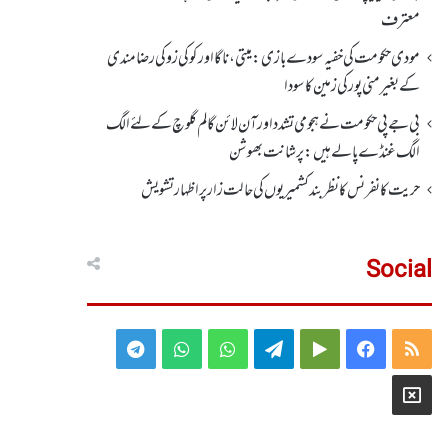
معترف
مودی حکومت کی خفیہ سودے بازی: میتی، ناگا اور کوکی زو کی رضامندی
کے بغیر منی پور کی زمین کا سودا
بی جے پی حکومت نے ہجومی تشدد اورآن لائن گالم گلوچ کے لئے الگ
الگ غنڈے پالے ہیں: پرشانت بھوشن
حریت کانفرنس کا نظر بند کشمیریوں کی حالت زار پر اظہار تشویش
Social
Telegram
WhatsApp
WhatsApp
Telegram
Google
Facebook
RSS
Group
Group
Play
X