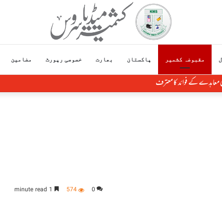
ل
مقبوضہ کشمیر
پاکستان
بھارت
خصوصی رپورٹ
مضامین
اور کوکی زو کی رضامندی کے بغیر منی پور کی زمین کا سودا
1 minute read
574
0