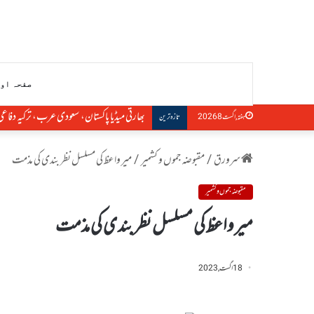
صفحہ او
مودی حکومت کی خفیہ سودے بازی: میتی، ناگا 
ہفتہ, اگست 8 2026
تازہ ترین
سرورق
/
مقبوضہ جموں و کشمیر
/
میر واعظ کی مسلسل نظر بندی کی مذمت
مقبوضہ جموں و کشمیر
میر واعظ کی مسلسل نظر بندی کی مذمت
18 اگست, 2023