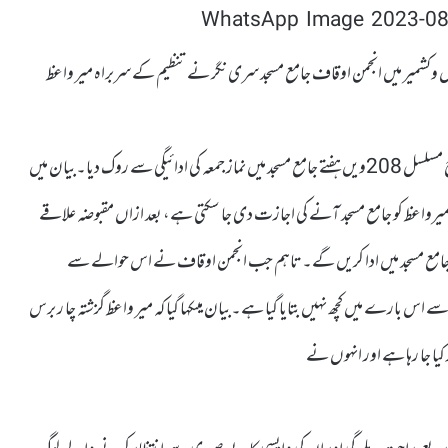
جموں وکشمیر میں انجمن اوقاف جامع مسجد سری نگر نے تنظیم کے سربراہ میر واعظ
انجمن نے سرینگر میں ایک بیان میں کہا کہ انتظامیہ نے میر واعظ کو آج مسلسل 208ویں ہفتے جامع مسجد میں نماز جمعہ کی ادائیگی سے روک دیا۔بیان میں
ہ میرواعظ کو جامع مسجد آنے کی اجازت دی جا سکتی ہے، بعد ازاں مقبوضہ علاقے
نماز جامع مسجد میں ادا کریں گے۔ تاہم جب انجمن اوقاف نے اس حوالے سے
 سے اس بارے میں کچھ نہیں بتایا گیا ہے۔بیان میںکہا گیا کہ میر واعظ گزشتہ چا ر برس
 کیا جا رہا ہے اور انہوں نے