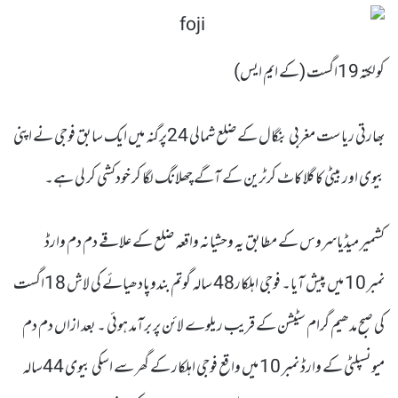
کولکتہ19اگست (کے ایم ایس)
بھارتی ریاست مغربی بنگال کے ضلع شمالی 24پرگنہ میں ایک سابق فوجی نے اپنی
بیوی اور بیٹی کا گلا کاٹ کرٹرین کے آگے چھلانگ لگا کر خودکشی کر لی ہے۔
کشمیر میڈیاسروس کے مطابق یہ وحشیانہ واقعہ ضلع کے علاقے دم دم وارڈ
نمبر 10 میں پیش آیا۔ فوجی اہلکار48 سالہ گوتم بندوپادھیائے کی لاش 18اگست
کی صبح مدھیم گرام سٹیشن کے قریب ریلوے لائن پر برآمد ہوئی ۔ بعد ازاں دم دم
میونسپلٹی کے وارڈ نمبر 10 میں واقع فوجی اہلکار کے گھر سے اسکی بیوی 44سالہ