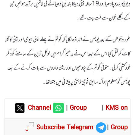
دیویکا بندوپادھیا اور19سالہ بیٹی دیشا بندیوپادھیائے کی لاشیں برآمد ہوئیں جن
کے گلے خون سے لت پت تھے۔
غور وخوض کے بعد پولیس نے اندازہ لگایا کہ گوتم نے پہلے اپنی بیوی اور بیٹی کا گلا
کاٹ کر قتل کیا اس کے بعد اس نے مدھیم گرام میں لوکل ٹرین کے سامنے کود کر
خودکشی کرلی۔متوفی گوتم کے پڑوسیوں اور رشتہ داروں سے بات کرنے کے بعد
پولیس کو معلوم ہوا کہ سابق فوجی ذہنی پریشانی میں مبتلا تھا۔
Channel
|
Group
|
KMS on
Subscribe Telegram
|
Group