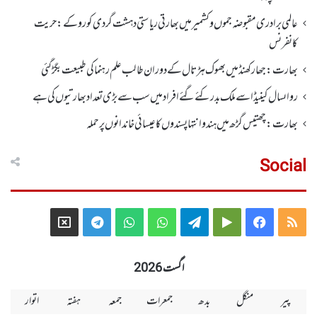
عالمی برادری مقبوضہ جموں وکشمیر میں بھارتی ریاستی دہشت گردی کو روکے : حریت
کانفرنس
بھارت :جھارکھنڈمیں بھوک ہڑتال کے دوران طالب علم رہنما کی طبیعت بگڑ گئی
رواںسال کینیڈا سے ملک بدر کئے گئے افراد میں سب سے بڑی تعداد بھارتیوں کی ہے
بھارت :چھتیس گڑھ میں ہندو انتہاپسندوں کا عیسائی خاندانوں پر حملہ
Social
Telegram
X
WhatsApp
WhatsApp
Telegram
Google
Facebook
RSS
Group
Group
Play
اگست 2026
پیر
منگل
بدھ
جمعرات
جمعہ
ہفتہ
اتوار