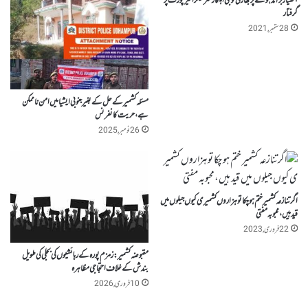
ہتھیار برآمد ہونے پر بھارتی فوجی اہلکار سرینگر ائیر پورٹ پر
گرفتار
28 ستمبر, 2021
مسئلہ کشمیر کے حل کے بغیر جنوبی ایشیا میں امن ناممکن
ہے، حریت کانفرنس
26 نومبر, 2025
اگرتنازعہ کشمیر ختم ہو چکا تو ہزاروں کشمیر ی کیوں جیلوں میں
قید ہیں،محبوبہ مفتی
22 فروری, 2023
مقبوضہ کشمیر : زمزم پورہ کے رہائشیوں کی بجلی کی طویل
بندش کے خلاف احتجاجی مظاہرہ
10 فروری, 2026