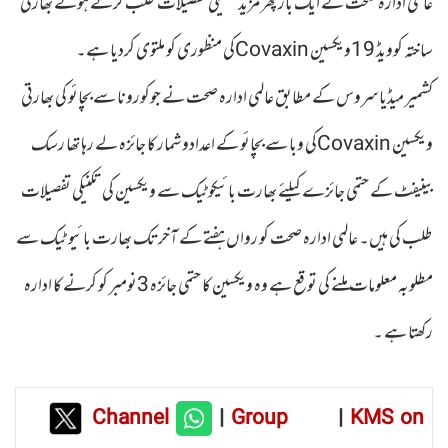
عالمی ادارہ صحت نے ایک بار پھر مزید تکنیکی تفصیلات طلب کرتے ہوئے بھارتی
ساختہ کوویڈ 19ویکسین Covaxinکی منظوری کو ملتوی کردیا ہے۔
کشمیر میڈیا سروس کے مطابق عالمی ادارہ صحت نے جوکورونا سے بچائو کی بھارتی
ویکسین Covaxinکی وبا سے بچائو کے اعدادو شمار کا جائزہ لے رہا تھا رسک
بینیفٹ کے حتمی جائزے کیلئے بھارت بائیکوٹیک سے ویکسین کی تکنیکی تفصیلات
طلب کی ہیں۔ عالمی ادارہ صحت کو رواں ہفتے کے آخرتک بھارت بائیو ٹیک سے
مطلوبہ معلومات ملنے کی توقع ہے وہ ویکسین کا حتمی جائزہ 3نومبر کو کرنے کا ادارہ
رکھتا ہے ۔
Channel
|
Group
|
KMS on