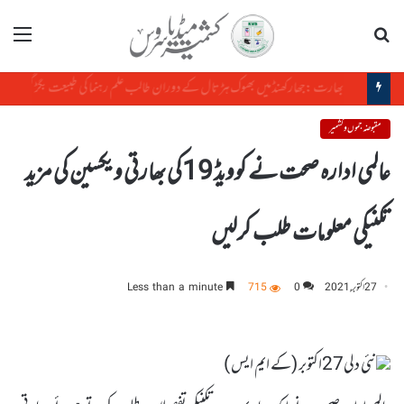
تلاش
مینو
بھارت :جھارکھنڈمیں بھوک ہڑتال کے دوران طالب علم رہنما کی طبیعت بگڑ گئی
مقبوضہ جموں و کشمیر
عالمی ادارہ صحت نے کوویڈ 19کی بھارتی ویکسین کی مزید
تکنیکی معلومات طلب کرلیں
27 اکتوبر, 2021
0
715
Less than a minute
نئی دلی27اکتوبر (کے ایم ایس )