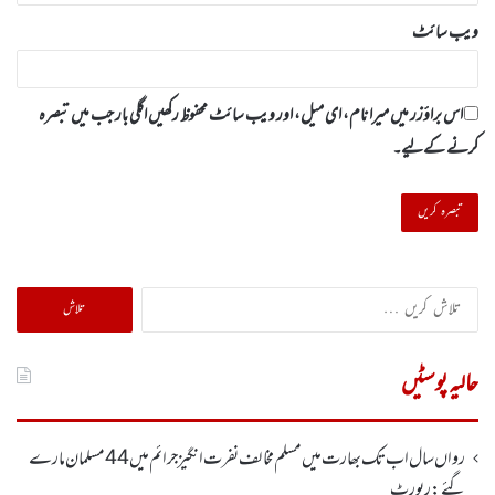
ویب‌ سائٹ
اس براؤزر میں میرا نام، ای میل، اور ویب سائٹ محفوظ رکھیں اگلی بار جب میں تبصرہ
کرنے کےلیے۔
تلاش
کریں
برائے:
حالیہ پوسٹیں
رواں سال اب تک بھارت میں مسلم مخالف نفرت انگیز جرائم میں 44 مسلمان مارے
گئے: رپورٹ