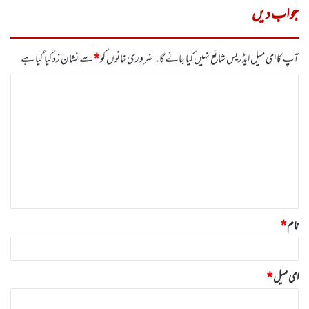
جواب دیں
آپ کا ای میل ایڈریس شائع نہیں کیا جائے گا۔
ضروری خانوں کو
*
سے نشان زد کیا گیا ہے
ت
ب
ص
ر
ہ
*
نام
*
ای میل
*