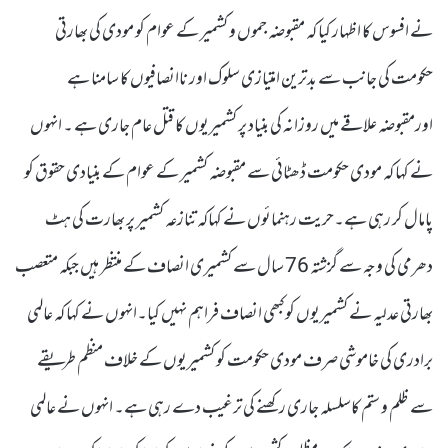
نے افسوس کا اظہار کیا کہ مقبوضہ جموں و کشمیر کے عوام کو مودی کی بھارتی
حکومت کی جانب سے بدترین امتیازی سلوک اور ناانصافیوں کا سامنا ہے
اورمقبوضہ علاقے میں روزانہ کی بنیاد پر کشمیریوں کا قتل عام جاری ہے ۔ انہوں
نے کہا کہ مودی حکومت ڈھٹائی سے مقبوضہ کشمیر کے عوام کے بنیادی حقوق کو
پامال کر رہی ہے۔حریت رہنمائوں نے کہاکہ تنازعہ کشمیر پر بھارت کی ہٹ
دھرمی کی وجہ سے گزشتہ 76 سال سے کشمیری انصاف کے منتظر ہیں جبکہ متعصب
بھارتی عدلیہ نے کشمیریوں کو کبھی انصاف فراہم نہیں کیا۔انہوں نے کہا کہ عالمی
برادری کی خاموشی صرف مودی حکومت کو کشمیریوں کے خلاف منظم طریقے
سے ظلم و ستم کاسلسلہ جاری رکھنے کی ترغیب دے رہی ہے۔ انہوں نے عالمی