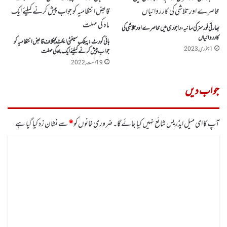
بھارتی فورسز کی سانبہ،راجوری میں محاصرے اورتلاشی کی
کارروائیاں
ہائی کورٹ:پبلک سیفٹی ایکٹ کیخلاف قابض انتظامیہ کو
1 جنوری, 2023
جواب پیش کرنے کیلئے ایک ماہ کی مہلت
19 اگست, 2022
جواب دیں
آپ کا ای میل ایڈریس شائع نہیں کیا جائے گا۔
ضروری خانوں کو
*
سے نشان زد کیا گیا ہے
ت
ب
ص
ر
ہ
*