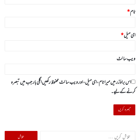
نام
*
ای میل
*
ویب‌ سائٹ
اس براؤزر میں میرا نام، ای میل، اور ویب سائٹ محفوظ رکھیں اگلی بار جب میں تبصرہ
کرنے کےلیے۔
تلاش