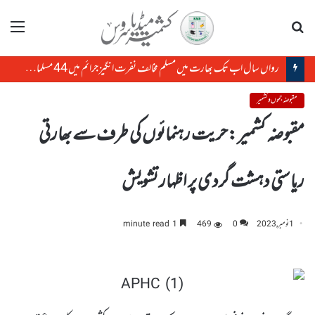
تلاش
مینو
رواں سال اب تک بھارت میں مسلم مخالف نفرت انگیز جرائم میں 44 مسلمان مارے گئے: رپورٹ
مقبوضہ جموں و کشمیر
مقبوضہ کشمیر :حریت رہنمائوں کی طرف سے بھارتی
ریاستی دہشت گردی پر اظہار تشویش
1 نومبر, 2023
0
469
1 minute read