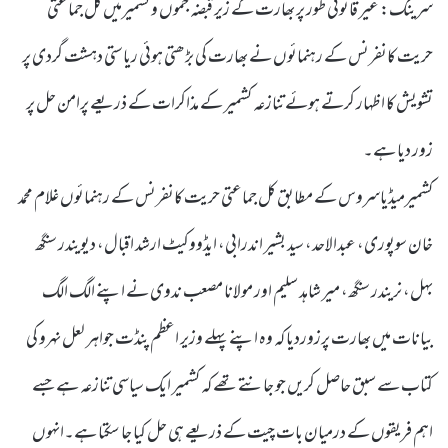
سرینگ: غیر قانونی طور پر بھارت کے زیر قبضہ جموں و کشمیرمیں کل جماعتی
حریت کانفرنس کے رہنمائوں نے بھارت کی بڑھتی ہوئی ریاستی دہشت گردی پر
تشویش کا اظہار کرتے ہوئے تنازعہ کشمیر کے مذاکرات کے ذریعے پرامن حل پر
زور دیا ہے۔
کشمیرمیڈیاسروس کے مطابق کل جماعتی حریت کانفرنس کے رہنمائوں غلام محمد
خان سوپوری، عبدالاحد، سید بشیر اندرابی، ایڈووکیٹ ارشد اقبال، دیویندر سنگھ
بہل، نریندر سنگھ، میر شاہد سلیم اور مولانا مصعب ندوی نے اپنے الگ الگ
بیانات میں بھارت پرزوردیا کہ وہ اپنے پہلے وزیر اعظم پنڈت جواہر لعل نہرو کی
کتاب سے سبق حاصل کریں جو جانتے تھے کہ کشمیر ایک سیاسی تنازعہ ہے جسے
اہم فریقوں کے درمیان بات چیت کے ذریعے ہی حل کیا جا سکتا ہے۔انہوں