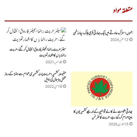
متعلقہ مواد
جموں :سڑک حادثے میں ایک بھارتی فوجی ہلاک ، چار زخمی
12 ستمبر, 2024
سینئر حریت رہنما انجینئر فاروق انتقال کر گئے، حریت
رہنماﺅں کا اظہار تعزیت
6 دسمبر, 2021
مقبوضہ کشمیر: حریت پسند کشمیری عوام سے ہفتہ کے روز
مکمل ہڑتال کی اپیل
18 مئی, 2022
بھارتی حکومت نے کالے قوانین کے ذریعے کشمیریوں کا
جینا حرام کررکھا ہے، حریت کانفرنس
15 جنوری, 2026