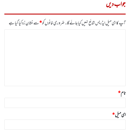
جواب دیں
آپ کا ای میل ایڈریس شائع نہیں کیا جائے گا۔
ضروری خانوں کو
*
سے نشان زد کیا گیا ہے
ت
ب
ص
ر
ہ
*
نام
*
ای میل
*