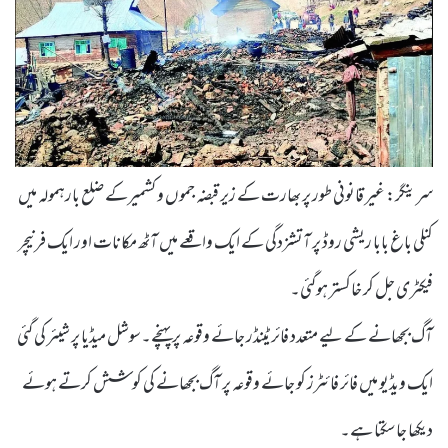
سرینگر: غیر قانونی طور پر بھارت کے زیر قبضہ جموں و کشمیرکے ضلع بارہمولہ میں
کنلی باغ بابا ریشی روڈ پر آتشزدگی کے ایک واقعے میں آٹھ مکانات اور ایک فرنیچر
فیکٹری جل کر خاکستر ہوگئی۔
آگ بجھانے کے لیے متعدد فائر ٹینڈر جائے وقوعہ پر پہنچے۔سوشل میڈیا پر شیئر کی گئی
ایک ویڈیو میں فائر فائٹرز کو جائے وقوعہ پر آگ بجھانے کی کوشش کرتے ہوئے
دیکھا جاسکتا ہے۔