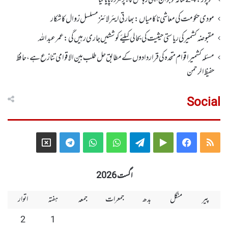
سوپور : 24سالہ نوجوان اپنی رہائش گاہ پر مردہ پایا گیا
مودی حکومت کی معاشی ناکامیاں: بھارتی ایئرلائنز مسلسل زوال کا شکار
مقبوضہ کشمیر کی ریاستی حیثیت کی بحالی کیلئے کوششیں جاری رہیں گی: عمر عبداللہ
مسئلہ کشمیر اقوام متحدہ کی قراردادوں کے مطابق حل طلب بین الاقوامی تنازع ہے، حافظ
حفیظ الرحمن
Social
Telegram
X
WhatsApp
WhatsApp
Telegram
Google
Facebook
RSS
Group
Group
Play
اگست 2026
پیر
منگل
بدھ
جمعرات
جمعہ
ہفتہ
اتوار
2
1