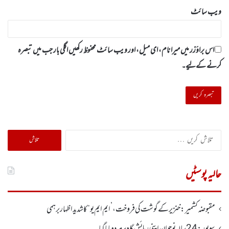
ویب‌ سائٹ
اس براؤزر میں میرا نام، ای میل، اور ویب سائٹ محفوظ رکھیں اگلی بار جب میں تبصرہ
کرنے کےلیے۔
تلاش
کریں
برائے:
حالیہ پوسٹیں
مقبوضہ کشمیر: خنزیر کے گوشت کی فروخت ، ’ایم ایم یو“ کا شدید اظہار برہمی