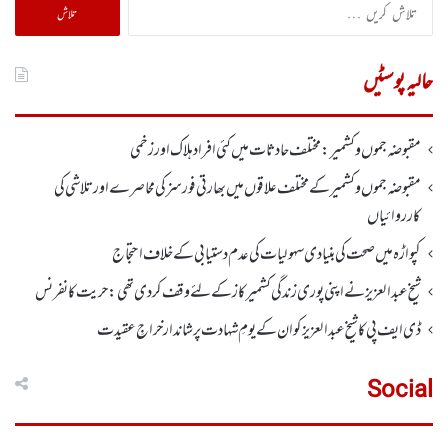
تلاش
کریں
برائے:
حالیہ پوسٹیں
مقبوضہ جموں وکشمیر : مختلف حادثات میں کئی افراد ہلاک اورزخمی
مقبوضہ جموں وکشمیر کے مختلف علاقوں میں بھارتی فورسز کی محاصرے اور تلاشی کی
کارروائیاں
کپواڑہ میں صحت کی بنیادی سہولیات کی عدم دستیابی کے خلاف احتجاج
شیخ عبدالعزیز نے اپنی پوری زندگی کشمیر کاز کے لئے وقف کردی تھی: حریت کانفرنس
ڈی ایف پی کا شیخ عبدالعزیزکوان کے یومِ شہادت پر شاندار خراجِ عقیدت
Social