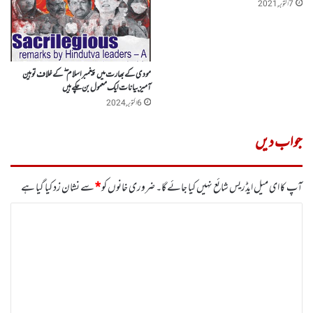
7 اکتوبر, 2021
مودی کے بھارت میں پیغمبر اسلام ۖکے خلاف توہین
آمیزبیانات ایک معمول بن چکے ہیں
6 اکتوبر, 2024
جواب دیں
آپ کا ای میل ایڈریس شائع نہیں کیا جائے گا۔
ضروری خانوں کو
*
سے نشان زد کیا گیا ہے
ت
ب
ص
ر
ہ