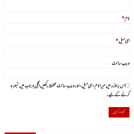
*
نام
*
ای میل
*
ویب‌ سائٹ
اس براؤزر میں میرا نام، ای میل، اور ویب سائٹ محفوظ رکھیں اگلی بار جب میں تبصرہ
کرنے کےلیے۔