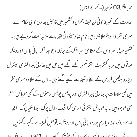
سرینگر 03 نومبر (کے ایم ایس)
بھارت کے غیر قانونی زیر قبضہ جموں و کشمیر میں قابض بھارتی فوجی حکام نے
سری نگر اور دیگرعلاقوں میں نام نہاد سیکورٹی اقدامات مزید سخت کردیے ہیں۔
کشمیرمیڈیا سروس کے مطابق سرینگر کے برزلہ ، جواہر نگر ، بائی پاس اور دیگر
علاقوں میں مزید کنکریٹ بنکرتعمیر کیے گئے ہیں جن میں بھارتی پیرا ملٹری سینٹرل
ریزرو پولیس فورس کے اہلکار تعینات کیے گئے ہیں۔اس کے علاوہ سری نگر
میں کئی مقامات پر بھارتی پیرا ملٹری اور پولیس پولیس دستوں کے کئی موبائل بنکر
بھی موجود ہیں۔ یہ موبائل بنکر ٹی آر سی کراسنگ، لال چوک، جہانگیر چوک، ایم
اے روڈ، بمنہ، پارم پورہ، بائی پاس اور دیگر علاقوںمیں کھڑے کیے گئے ہیں۔