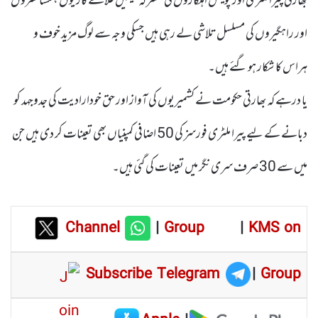
بھارتی پیرا ملٹری اور پولیس اہلکاروں کی مشترکہ ٹیمیں علاقے گاڑیوں ، مسافسروں
اور راہگیروں کی مسلسل تلاشی لے رہی ہیں جسکی وجہ سے لوگ مزید خوف و
ہراس کا شکار ہو گئے ہیں۔
یا درہے کہ بھارتی حکومت نے کشمیریوں کی آواز اور حق خودارادیت کی جدوجہد کو
دبانے کے لیے پیرا ملٹری فورسز کی 50 اضافی کمپنیاں بھی تعینات کر دی ہیں جن
میں سے 30 صرف سری نگر میں تعینات کی گئی ہیں۔
Channel
|
Group
|
KMS on
Subscribe Telegram
|
Group