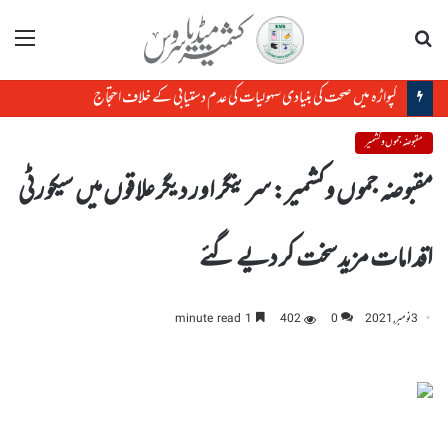
تلاش
مینو
کپواڑہ میں صحت کی بنیادی سہولیات کی عدم دستیابی کے خلاف احتجاج
مقبوضہ جموں و کشمیر
مقبوضہ جموں وکشمیر: سرینگر اور دیگر علاقوں میں سیکورٹی
اقدامات مزید سخت کر دیے گئے
3 نومبر, 2021
0
402
1 minute read