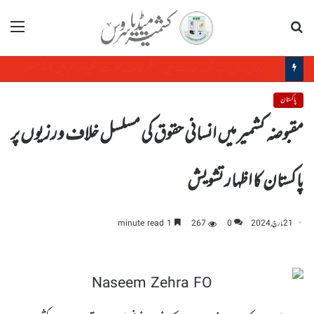
تلاش
مینو
عالمی برادری مقبوضہ جموں وکشمیر میں بھارتی ریاستی دہشت گردی کو روکے : حریت کانفرنس
پاکستان
مقبوضہ کشمیر میں انسانی حقوق کی مسلسل خلاف ورزیوں پر
پاکستان کا اظہار تشویش
21 مارچ, 2024
0
267
1 minute read