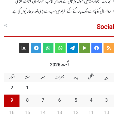
بھارت :جھارکھنڈمیں بھوک ہڑتال کے دوران طالب علم رہنما کی طبیعت بگڑ گئی
رواںسال کینیڈا سے ملک بدر کئے گئے افراد میں سب سے بڑی تعداد بھارتیوں کی ہے
Social
Telegram
X
WhatsApp
WhatsApp
Telegram
Google
Facebook
RSS
Group
Group
Play
اگست 2026
پیر
منگل
بدھ
جمعرات
جمعہ
ہفتہ
اتوار
2
1
9
8
7
6
5
4
3
16
15
14
13
12
11
10