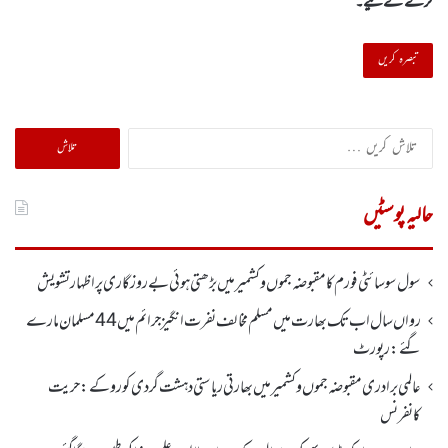
کرنے کےلیے۔
تلاش
کریں
برائے:
حالیہ پوسٹیں
سول سوسائٹی فورم کا مقبوضہ جموں وکشمیر میں بڑھتی ہوئی بے روزگاری پر اظہارتشویش
رواں سال اب تک بھارت میں مسلم مخالف نفرت انگیز جرائم میں 44 مسلمان مارے
گئے: رپورٹ
عالمی برادری مقبوضہ جموں وکشمیر میں بھارتی ریاستی دہشت گردی کو روکے : حریت
کانفرنس