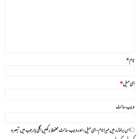
ب
ص
ر
ہ
*
نام
*
ای میل
*
ویب‌ سائٹ
اس براؤزر میں میرا نام، ای میل، اور ویب سائٹ محفوظ رکھیں اگلی بار جب میں تبصرہ