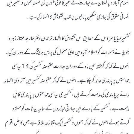
اسلام آباد : پاکستان نے بھارت کے غیر قانونی طور پر زیر تسلط جموں و کشمیر میں
انسانی حقوق کی جاری سنگین پامالیوں پر شدید تشویش کا اظہار کیا ہے ۔
کشمیرمیڈیاسروس کے مطابق اس تشویش کا اظہار ترجمان دفترِ خارجہ ممتاز زہرہ
بلوچ نے جمعرات کو اسلام آباد میں اپنی معمول کی پریس بریفنگ کے دوران کیا۔
انہوں نے کہا کہ گزشتہ تین ماہ کے دوران بھارت مقبوضہ کشمیر کی 14 سیاسی
جماعتوں پر پابندی عائد کر چکا ہے۔انہوں نے کہا کہ مقبوضہ کشمیر میں آزادی اظہارِ
رائے پر پابندی کی مذمت کرتے ہیں، کشمیری سیاسی جماعتوں پر پابندی قابل
مذمت ہے۔ کشمیر کے بارے میں بھارتی لیڈروں کے حالیہ بیانات کو مسترد
کرتے ہوئے انہوں نے کہا کہ جموں و کشمیر ایک متنازعہ علاقہ ہے جس کا حل اقوام