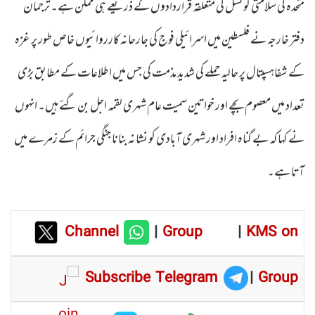
متحدہ کی سلامتی کونسل کی متعلقہ قراردادوں کے ذریعے ہی ممکن ہے۔ ترجمان
دفتر خارجہ نے فلسطین میں اسرائیلی فوج کی جارحانہ کارروائیوں خاص طور پر غزہ
کے شفاہسپتال پر حالیہ حملے کی شدید مذمت کی جس میں اطلاعات کے مطابق بڑی
تعداد میں معصوم بچے اور خواتین سمیت عام شہری لقمہ اجل بن گئے ہیں۔ انہوں
نے کہا کہ بے گناہ افراد اور شہری آبادی کو نشانہ بنانا جنگی جرائم کے زمرے میں
آتا ہے۔
Channel
|
Group
|
KMS on
Subscribe Telegram
|
Group