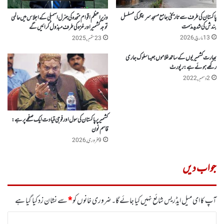
پاکستان کی طرف سے تاریخی جامع مسجد سرینگر کی مسلسل
وزیرِاعظم اقوام متحدہ کی جنرل اسمبلی کے اجلاس میں عالمی
بندش کی شدید مذمت
توجہ کشمیر اور غزہ کی طرف مبذول کرائیں گے
13 مارچ, 2026
23 ستمبر, 2025
بھارت کشمیریوں کے ساتھ غلاموں جیسا سلوک جاری
رکھے ہوئے ہے: رپورٹ
2 دسمبر, 2022
کشمیر پر پاکستان کی سول اور فوجی قیادت ایک صفحے پرہے:
قاسم نون
9 فروری, 2026
جواب دیں
آپ کا ای میل ایڈریس شائع نہیں کیا جائے گا۔
ضروری خانوں کو
*
سے نشان زد کیا گیا ہے
ت