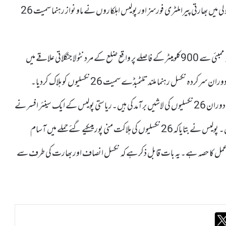
ممبئی 15 نومبر (کے ایم ایس)بھارتی ریاست مہاراشٹر کے ضلع گڈچرولی میں بھارتی پیراملٹری فورسز اور پولیس اہلکاروں نے ماو نواز رہنما سمیت 26
کشمیرمیڈیاسروس کے مطابق پولیس کے ایک اعلیٰ عہدیدار نے بتایا کہ ممبئی سے 900کلومیٹر کے فاصلے پر واقع ضلع کے مردنٹولا جنگلاتی علاقے میں
کورچی کے مقام پرپولیس کی ایک کمانڈو ٹیم نے تلاشی کی کارروائی کے دوران سرکردہ نکسل رہنما ملند تلٹمبڈے سمیت 26 نکسلیوں کو ہلاک کردیا۔
پولیس نے بتایاکہ کمانڈوزنے جو پولیس کا ایلیٹ ونگ ہے، تلاشی کے دوران 26 نکسلیوں کی لاشیں برآمد کی ہیں۔ریاستی پولیس کے ایک سینئر افسر نے
اتوار کو تصدیق کی کہ تلتمبڈے ہلاک ہونے والے نکسلیوں میں شامل ہیں۔ پولیس نے بتایاکہ26 نکسلیوں کی ہلاکت منی پور میںکیے گئے حملے میں آسام
عد ردعمل کا حصہ ہے۔یہ بات قابل ذکر ہے کہ نکسل انصاف اور بھارت کی طرف سے