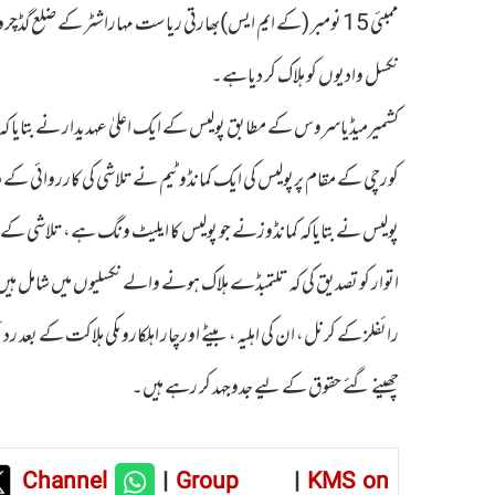
نکسل وادیوں کو ہلاک کر دیاہے۔
رائفلز کے کرنل، ان کی اہلیہ، بیٹے اورچار اہلکاروںکی ہلاکت کے ب
چھینے گئے حقوق کے لیے جدوجہد کر رہے ہیں۔
Channel
|
Group
|
KMS on