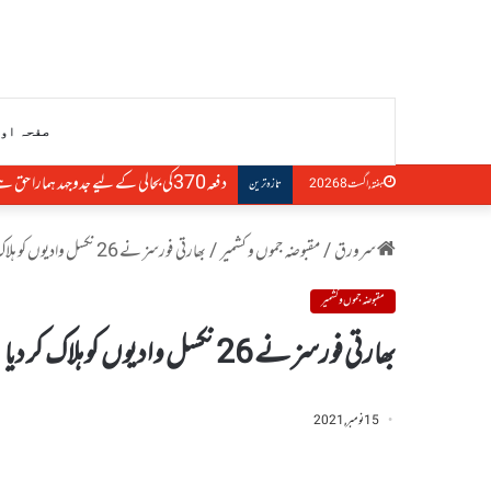
صفحہ او
دفعہ370کی بحالی کے لیے جدوجہد ہمارا حق ہے، التجا مفتی
ہفتہ, اگست 8 2026
تازہ ترین
سرورق
/
مقبوضہ جموں و کشمیر
/
بھارتی فورسز نے 26 نکسل وادیوں کو ہلاک کر دیا
مقبوضہ جموں و کشمیر
بھارتی فورسز نے 26 نکسل وادیوں کو ہلاک کر دیا
15 نومبر, 2021