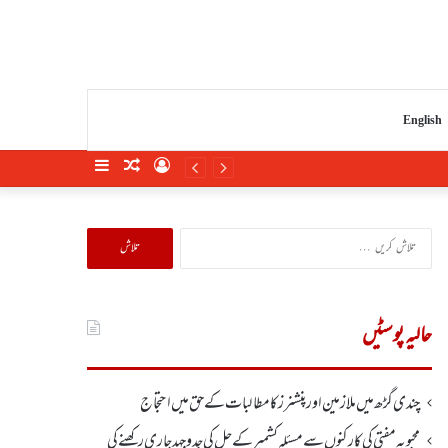
English
Sidebar
Random
Log
Article
In
تلاش
کریں
برائے:
حالیہ پوسٹیں
چندی گڑھ میں ملازمین اور پنشنرز کا مطالبات کے حق میں احتجاج
محبوبہ مفتی کی کارکنوں سے مسئلہ کشمیر کے حل کی جدوجہد جاری رکھنے کی