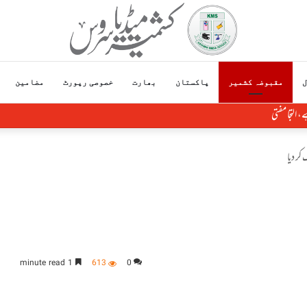
ل
مقبوضہ کشمیر
پاکستان
بھارت
خصوصی رپورٹ
مضامین
1 minute read
613
0