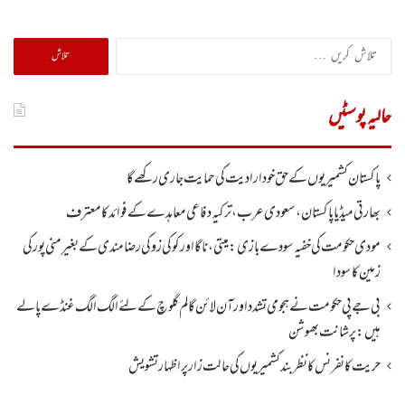
تلاش
کریں
برائے:
حالیہ پوسٹیں
پاکستان کشمیریوں کے حق خودارادیت کی حمایت جاری رکھے گا
بھارتی میڈیا پاکستان، سعودی عرب، ترکیہ دفاعی معاہدے کے فوائد کا معترف
مودی حکومت کی خفیہ سودے بازی: میتی، ناگا اور کوکی زو کی رضامندی کے بغیر منی پور کی
زمین کا سودا
بی جے پی حکومت نے ہجومی تشدد اورآن لائن گالم گلوچ کے لئے الگ الگ غنڈے پالے
ہیں: پرشانت بھوشن
حریت کانفرنس کا نظر بند کشمیریوں کی حالت زار پر اظہار تشویش