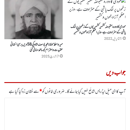
مودی کا دورہ مقبوضہ کشمیر کشمیریوں کے زخموں پر نمک
پاشی کے مترادف ہے، وزیر اعظم آزاد جموں وکشمیر
21 اپریل, 2022
میر واعظ مولانا محمد یوسف شاہ کی 58ویں برسی انتہائی
عقیدت و احترام کیساتھ منائی گئی
17 مارچ, 2025
جواب دیں
آپ کا ای میل ایڈریس شائع نہیں کیا جائے گا۔
ضروری خانوں کو
*
سے نشان زد کیا گیا ہے
ت
ب
ص
ر