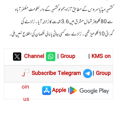
کشمیر میڈیاسروس کے مطابق آزاد جموںوکشمیر کے دارلحکومت مظفر آباد
سے 80 کلومیٹر شمال مشرق میں 3.6 شدت کا زلزلہ آیا۔ زلزلے کی
گہرائی 10کلو میڑ تھی ۔ زلزلے سے کسی جانی یا مالی نقصان کی اطلاع نہیں ملی۔
Channel
|
Group
|
KMS on
Subscribe Telegram
|
Group
Apple
|