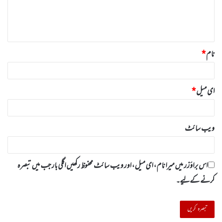
ہ
*
نام
*
ای میل
*
ویب‌ سائٹ
اس براؤزر میں میرا نام، ای میل، اور ویب سائٹ محفوظ رکھیں اگلی بار جب میں تبصرہ
کرنے کےلیے۔