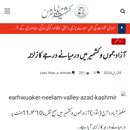
تلاش
مینو
مودی حکومت کی خفیہ سودے بازی: میتی، ناگا اور کوکی زو کی رضامندی کے بغیر منی پور کی زمین کا سودا
آزاد کشمیر
آزاد جموں و کشمیر میں درمیانے درجے کا زلزلہ
28 اپریل, 2024
0
251
Less than a minute
مظفرآباد: آج ( اتوار) آزاد جموں وکشمیر میں صبح تقریبا10 بجکر 11منٹ پر
درمیانے درجہ کا زلزلہ آیا ہے۔