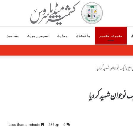
ل
مقبوضہ کشمیر
پاکستان
بھارت
خصوصی رپورٹ
مضامین
ئی خاندانوں پر حملہ
میں ایک نوجوان شہید کر دیا
 نوجوان شہید کر دیا
Less than a minute
286
0