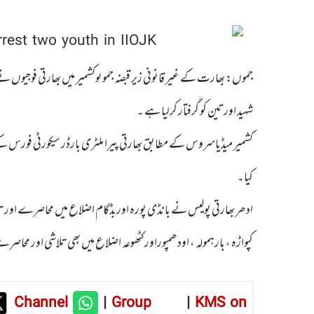
جموں: بھارت کے غیر قانونی زیر قبضہ جموںوکشمیر میں بھارتی فوجیوں ن
شہید اورتین کو گرفتار کرلیا ہے ۔
کشمیر میڈیاسروس کے مطابق بھارتی پیرا ملٹری بارڈر سیکورٹی فورس ک
کیا۔
ادھر بھارتی پولیس نے بانڈی پورہ اوربڈگام اضلاع میں محاصرے اور ت
کپواڑہ ، بارہمولہ ، اودھمپوراور کٹھوعہ اضلاع میں بھی تلاشی اور محا
Channel
|
Group
|
KMS on