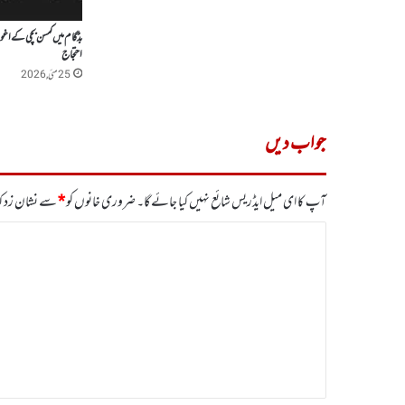
بڈگام میں کمسن بچی کے اغ
احتجاج
25 مئی, 2026
جواب دیں
آپ کا ای میل ایڈریس شائع نہیں کیا جائے گا۔
ضروری خانوں کو
*
سے نشان زد کی
ت
ب
ص
ر
ہ
*