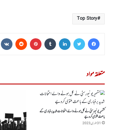
Top Story
e
Reddit
Pinterest
Tumblr
LinkedIn
Twitter
Facebook
متعلقہ مواد
کشمیریونیورسٹی نے کل ہونے والے امتحانات شدید برفباری کے
باعث ملتوی کردیے
31 جنوری, 2023