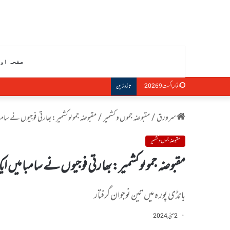
صفحہ او
بھارت :چھتیس گڑھ میں ہندو انتہاپسندوں کا عیسا
اتوار, اگست 9 2026
تازہ ترین
سرورق
/
مقبوضہ جموں و کشمیر
/
مقبوضہ جموںوکشمیر:بھارتی فوجیوں نے سامبا 
مقبوضہ جموں و کشمیر
مقبوضہ جموںوکشمیر:بھارتی فوجیوں نے سامبا میں ایک
بانڈی پور ہ میں تین نوجوان گرفتار
2 مئی, 2024