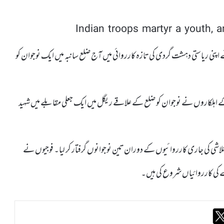
ے اپنی ریاستی دہشت گردی کی تازہ کارروائی میں آج ضلع سانبہ میں ایک نوجوان کو
ے اہلکاروں نے نوجوان کو ضلع کے علاقے ریگل میں ایک جعلی مقابلے میں شہید
لاشی کی جاری کارروائیوں کے دوران تین نوجوانوں گرفتار کر لیا۔ فوجیوں نے
صرے کی کارروائیاں شروع کی ہیں۔