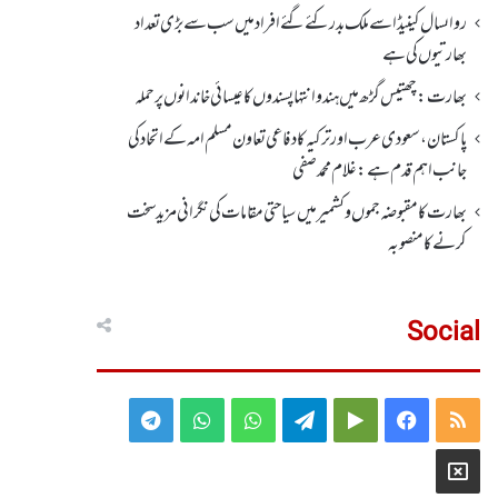
رواںسال کینیڈا سے ملک بدر کئے گئے افراد میں سب سے بڑی تعداد
بھارتیوں کی ہے
بھارت :چھتیس گڑھ میں ہندو انتہاپسندوں کا عیسائی خاندانوں پر حملہ
پاکستان، سعودی عرب اور ترکیہ کا دفاعی تعاون مسلم امہ کے اتحاد کی
جانب اہم قدم ہے: غلام محمد صفی
بھارت کا مقبوضہ جموں وکشمیر میں سیاحتی مقامات کی نگرانی مزید سخت
کرنے کا منصوبہ
Social
Telegram
WhatsApp
WhatsApp
Telegram
Google
Facebook
RSS
Group
Group
Play
X