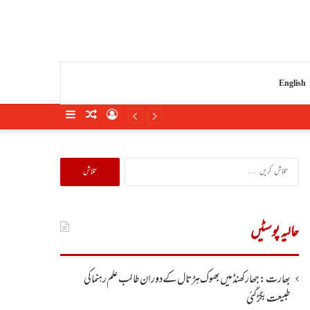
English
Sidebar
Random
Log
Article
In
تلاش
کریں
برائے:
حالیہ پوسٹیں
بھارت :جھارکھنڈمیں بھوک ہڑتال کے دوران طالب علم رہنما کی
طبیعت بگڑ گئی