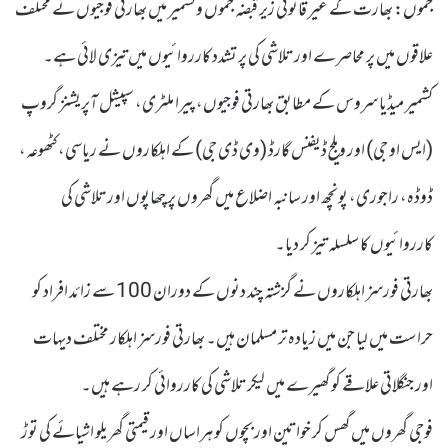
جموں: بھارت کے غیر قانونی زیر قبضہ جموں وکشمیر میں بھارتی فوجیوں نے مختلف
علاقوں میں پر محاصرے اور تلاشی کی پر تشدد کارروائیوں میں تیزی لائی ہے۔
کشمیر میڈیا سروس کے مطابق بھارتی فوجیوں، پیرا ملٹری، سپیشل آپریشنز گروپ
(ایس او جی) اور ویلج ڈیفنس گارڈ (وی ڈی جی) کے اہلکاروں نے ریاسی، کٹھوعہ،
ڈوڈہ، راجوری، پونچھ اور سانبہ اضلاع میں گھروں پر چھاپوں اور تلاشی کی
کارروائیوں کا سلسلہ تیز کر دیا۔
بھارتی فورسز اہلکاروں نے گزشتہ چند دنوں کے دوران 100 سے زائد افراد کو
حراست میں لیا جن میں زیادہ تر مسلمان ہیں۔ بھارتی فورسز اہلکار مختلف دیہات
اور جنگلاتی علاقے کو گھیرے میں لیکر تلاشی کی کارروائی کر رہے ہیں۔
فوجی گھروں میں گھس کر خواتین اور بچوں کو ہراساں اور قیمتی گھریلو اشیائے کی توڑ