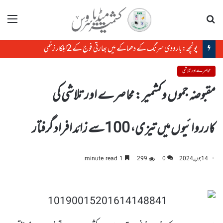
تلاش
مینو
پونچھ: بارودی سرنگ کے دھماکے میں بھارتی فوج کے 2اہلکار زخمی
محاصرے اور تلاشی
مقبوضہ جموں وکشمیر : محاصرے اور تلاشی کی
کارروائیوں میں تیزی، 100سے زائد افراد گرفتار
14 جون, 2024
0
299
1 minute read