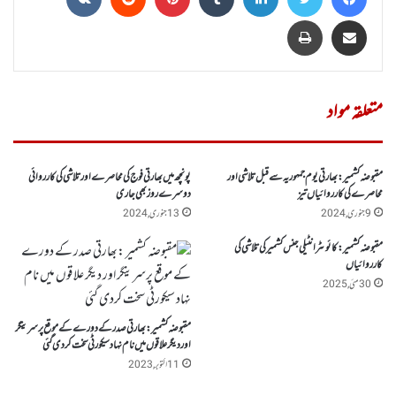
Share via Email
پرنٹ
متعلقہ مواد
مقبوضہ کشمیر :بھارتی یوم جمہوریہ سے قبل تلاشی اور
پونچھ میں بھارتی فوج کی محاصرے اورتلاشی کی کارروائی
محاصرے کی کارروائیاں تیز
دوسرے روز بھی جاری
9 جنوری, 2024
13 جنوری, 2024
مقبوضہ کشمیر:کائوںٹر انٹیلی جنس کشمیر کی تلاشی کی
کارروائیاں
30 مئی, 2025
مقبوضہ کشمیر :بھارتی صدر کے دورے کے موقع پرسرینگر
اور دیگر علاقوں میں نام نہاد سیکورٹی سخت کردی گئی
11 اکتوبر, 2023