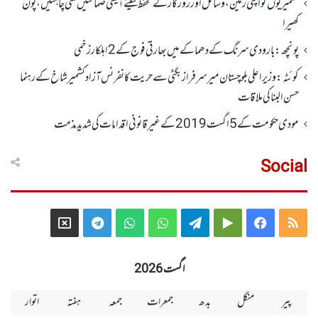
کشمیریوں کو اپنی زمین، وسائل اور روزگار کے تحفظ کیلئے آئینی ضمانتیں ملنی چاہئیں، پون
کھیرا
پونچھ: بارودی سرنگ کے دھماکے میں بھارتی فوج کے 2اہلکار زخمی
کوئٹہ : وزیر اعلی بلوچستان میر سرفراز بگٹی سے حریت کانفرنس آزاد کشمیر شاخ کے رہنما
حسن البنا کی ملاقات
مودی حکومت کے 5اگست2019کے غیر قانونی اقدامات کی شدید مذمت
Social
Telegram
X
WhatsApp
WhatsApp
Telegram
Google
Facebook
RSS
Group
Group
Play
اگست 2026
پیر
منگل
بدھ
جمعرات
جمعہ
ہفتہ
اتوار