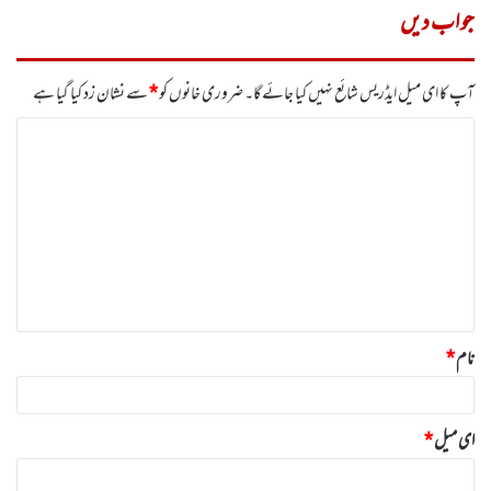
جواب دیں
آپ کا ای میل ایڈریس شائع نہیں کیا جائے گا۔
ضروری خانوں کو
*
سے نشان زد کیا گیا ہے
ت
ب
ص
ر
ہ
*
نام
*
ای میل
*