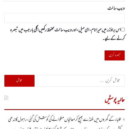
ویب‌ سائٹ
اس براؤزر میں میرا نام، ای میل، اور ویب سائٹ محفوظ رکھیں اگلی بار جب میں تبصرہ
کرنے کےلیے۔
تلاش
کریں
برائے:
حالیہ پوسٹیں
طلباء کے گھروں میں غنڈے بھیج کر معافیاں منگوانے کی کوشش کی گئی،راہول گاندھی