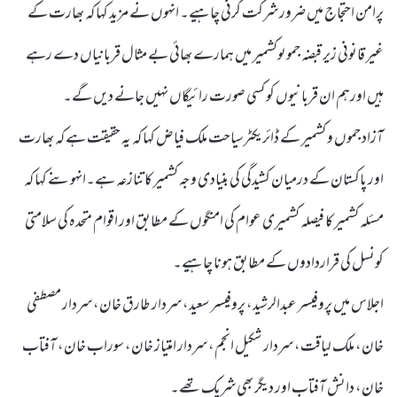
پرامن احتجاج میں ضرور شرکت کرنی چاہیے۔ انہوں نے مزید کہا کہ بھارت کے
غیر قانونی زیر قبضہ جموںوکشمیر میں ہمارے بھائی بے مثال قربانیاں دے رہے
ہیں اورہم ان قربانیوں کو کسی صورت رائیگاں نہیں جانے دیں گے۔
آزاد جموں و کشمیر کے ڈائریکٹرسیاحت ملک فیاض کہا کہ یہ حقیقت ہے کہ بھارت
اور پاکستان کے درمیان کشیدگی کی بنیادی وجہ کشمیر کا تنازعہ ہے۔انہوںنے کہا کہ
مسئلہ کشمیر کا فیصلہ کشمیری عوام کی امنگوں کے مطابق اور اقوام متحدہ کی سلامتی
کونسل کی قراردادوں کے مطابق ہونا چاہیے۔
اجلاس میں پروفیسر عبدالرشید، پروفیسر سعید، سردار طارق خان، سردار مصطفی
خان، ملک لیاقت، سردار شکیل انجم، سردار امتیاز خان، سوراب خان، آفتاب
خان، دانش آفتاب اور دیگر بھی شریک تھے۔