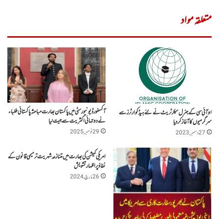
متعلقہ مواد
آکسفورڈ یونیورسٹی میں پاکستان بھارت مباحثہ پاکستانی طلباء
او آئی سی کے جنرل سیکرٹریٹ نے نئے ہیڈکوارٹرز سے
نے دو تہائی اکثریت سے جیت لیا
سرگرمیوں کا آغاز کر دیا
29 نومبر, 2025
27 دسمبر, 2023
امریکی کمیشن کی بھارت میں متنازعہ شہریت ترمیمی قانون کے
نفاذ پراظہار تشویش
26 مارچ, 2024