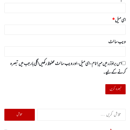
ای میل
*
ویب‌ سائٹ
اس براؤزر میں میرا نام، ای میل، اور ویب سائٹ محفوظ رکھیں اگلی بار جب میں تبصرہ
کرنے کےلیے۔
تلاش
کریں
برائے: