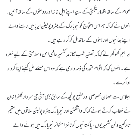
عوام کے ساتھ اظہار یکجہتی کے لیے اپنے اہل خانہ اور دوستوں کے ساتھ آئیں۔
انہوں نے کہا کہ ہم اس احتجاج کو نیویارک کے میٹروپولیٹن ایریا میں رہنے والے
اپنے بھائیوں اور بہنوں کے ساتھ مل کر کر رہے ہیں۔
ابراہیم کھوکھر نے کہا کہ تصفیہ طلب تنازعہ کشمیر عالمی امن و سلامتی کے لیے خطرہ
ہے۔ انہوں کہا کہ اقوام متحدہ کی ذمہ داری ہے کہ وہ اس مسئلے حل کیلئے اپنا کردار
ادا کرے۔
اجلاس سے مہمان خصوصی اور ضلع پونچھ کے سابق ڈی آئی جی سردار گلفرا خان
نے خطاب کرتے ہوئے کہا کہ واشنگٹن اور نیویارک میٹروپولیٹن علاقوں میں مقیم
تارکین وطن کشمیریوں ، پاکستانیوں کو ٹائمز اسکوائر نیویارک میں ہونے والے