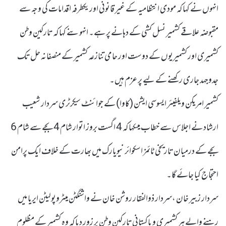
انہوں نے کہا کہ مودی انتظامیہ کے غیر قانونی اور یکطرفہ اقدامات کی وجہ سے
مقبوضہ علاقے کشمیر نسل کشی کے دہانے پر ہے۔ انہوںنے کہا کہ تارکین وطن
کشمیری اور کشمیریوں کے دوست اور حامی تنازعہ کشمیر کے منصفانہ حل تک
جدوجہد جاری رکھنے کے لیے پرعزم ہیں۔
کشمیر امریکن ویلفیئر ایسوسی ایشن (کاوا) کے جوائنٹ سیکرٹری سردار شعیب
ارشاد نے اجلاس سے خطاب میںکہا کہ 4 اگست بروز اتوار شام 4 بجے سے شام 6
بجے کے درمیان تاریخی ٹائمز اسکوائر نیویارک میں بھارت کے خلاف ایک پرامن
احتجاج کیا جائے گا۔
سردار زبیر خان ،سردار ذوالفقار روشن خان نے واشنگٹن میٹروپولیٹن ایریا میں
رہنے والے ہر کشمیری و پاکستانی تارکین وطن پر زور دیا کہ وہ کشمیر کے مظلوم