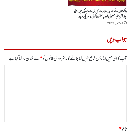
پاکستان نے بھرپور سفارت کاری سے امریکہ میں اپنی
پوزیشن غیرمعمولی طور پر مضبوط کرلی: امریکی جریدہ
9 دسمبر, 2025
جواب دیں
آپ کا ای میل ایڈریس شائع نہیں کیا جائے گا۔
ضروری خانوں کو
*
سے نشان زد کیا گیا ہے
ت
ب
ص
ر
ہ
*
نام
*