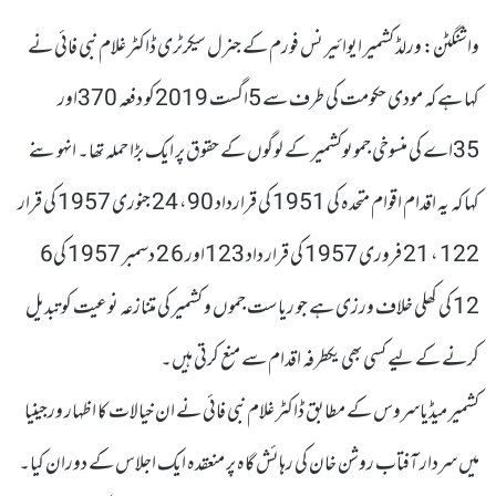
واشنگٹن: ورلڈ کشمیر ایوائیر نس فورم کے جنرل سیکرٹری ڈاکٹر غلام نبی فائی نے
کہا ہے کہ مودی حکومت کی طرف سے 5اگست 2019کو دفعہ 370اور
35اے کی منسوخی جموںوکشمیر کے لوگوں کے حقوق پر ایک بڑا حملہ تھا۔ انہوںنے
کہا کہ یہ اقدام اقوام متحدہ کی 1951 کی قرارداد 90، 24 جنوری 1957 کی قرار
122 ، 21 فروری 1957 کی قرار داد 123اور 6 2 دسمبر 1957 کی6
12 کی کھلی خلاف ورزی ہے جو ریاست جموں و کشمیر کی متنازعہ نوعیت کو تبدیل
کرنے کے لیے کسی بھی یکطرفہ اقدام سے منع کرتی ہیں۔
کشمیر میڈیاسروس کے مطابق ڈاکٹر غلام نبی فائی نے ان خیالات کا اظہار ورجینیا
میں سردار آفتاب روشن خان کی رہائش گاہ پر منعقدہ ایک اجلاس کے دوران کیا۔