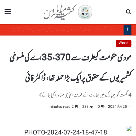
تلاش
مینو
مسئلہ کشمیر اقوام متحدہ کی قراردادوں کے مطابق حل طلب بین الاقوامی تنازع ہے، حافظ حفیظ الرحمن
World
مودی حکومت کیطرف سے 370، 35اے کی منسوخی
کشمیریوں کے حقوق پر ایک بڑا حملہ تھا، ڈاکٹر فائی
4اگست کو نیویارک میں بھارت کے خلاف احتجاجی مظاہرہ کیا جائے گا
25 جولائی, 2024
0
233
2 minutes read