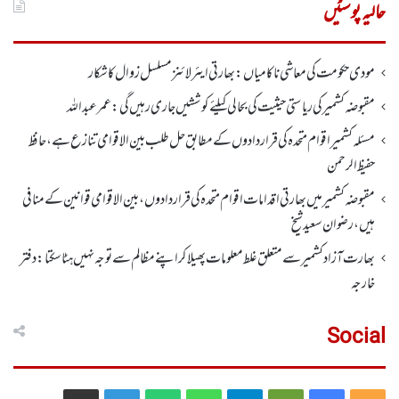
حالیہ پوسٹیں
مودی حکومت کی معاشی ناکامیاں: بھارتی ایئرلائنز مسلسل زوال کا شکار
مقبوضہ کشمیر کی ریاستی حیثیت کی بحالی کیلئے کوششیں جاری رہیں گی: عمر عبداللہ
مسئلہ کشمیر اقوام متحدہ کی قراردادوں کے مطابق حل طلب بین الاقوامی تنازع ہے، حافظ
حفیظ الرحمن
مقبوضہ کشمیر میں بھارتی اقدامات اقوام متحدہ کی قراردادوں، بین الاقوامی قوانین کے منافی
ہیں،رضوان سعید شیخ
بھارت آزاد کشمیر سے متعلق غلط معلومات پھیلا کر اپنے مظالم سے توجہ نہیں ہٹا سکتا: دفتر
خارجہ
Social