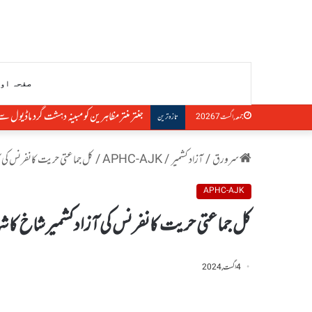
صفحہ او
جنتر منتر مظاہرین کو مبینہ دہشت گرد ماڈیول سے ج
جمعہ, اگست 7 2026
تازہ ترین
سرورق
/
آزاد کشمیر
/
APHC-AJK
/
کل جماعتی حریت کانفرنس کی آ
APHC-AJK
کل جماعتی حریت کانفرنس کی آزادکشمیر شاخ کا 
4 اگست, 2024