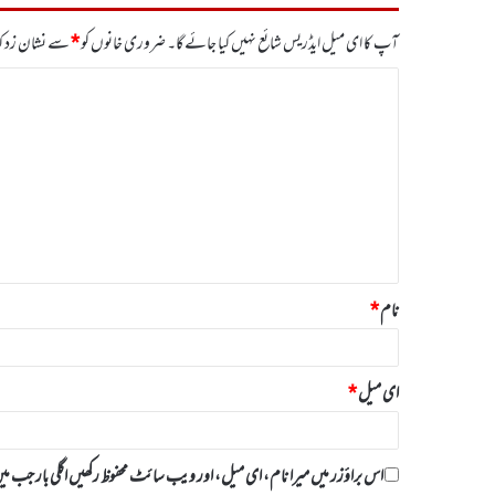
آپ کا ای میل ایڈریس شائع نہیں کیا جائے گا۔
ضروری خانوں کو
*
سے نشان زد کی
ت
ب
ص
ر
ہ
*
نام
*
ای میل
*
اس براؤزر میں میرا نام، ای میل، اور ویب سائٹ محفوظ رکھیں اگلی بار جب