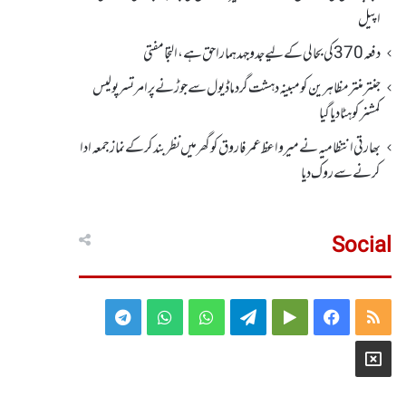
اپیل
دفعہ370کی بحالی کے لیے جدوجہد ہمارا حق ہے، التجا مفتی
جنتر منتر مظاہرین کو مبینہ دہشت گرد ماڈیول سے جوڑنے پر امرتسر پولیس
کمشنر کو ہٹا دیاگیا
بھارتی انتظامیہ نے میر واعظ عمر فاروق کو گھر میں نظر بندکر کے نماز جمعہ ادا
کرنے سے روک دیا
Social
Telegram
WhatsApp
WhatsApp
Telegram
Google
Facebook
RSS
Group
Group
Play
X