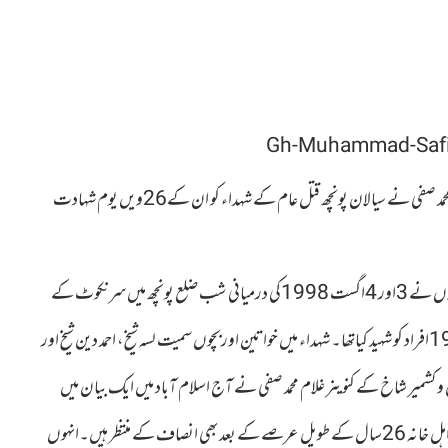
کل جماعتی حریت کانفرنس کی آزاد جموں و کشمیر شاخ کے کنوینر غلام محمد صفی نے سیالان پونچھ قتل عام کے شہداء کو ان کے26ویں یوم شہادت
کشمیر میڈیا سروس کے مطابق بھارتی فوج کی راشٹریہ رائفلز کے اہلکاروں نے 3اور 4اگست 1998کی درمیانی شب ضلع پونچھ میں سرنکوٹ کے
علاقے سیالان میں شہید امتیاز احمد شیخ المعروف میجر گل کے خاندان کے 19افراد کو شہید کیاتھا۔ شہداء میں خواتین اوربچوں سمیت لسہ شیخ، احمد دین شیخ اور
و کشمیر شاخ کے کنوینر غلام محمد صفی نے آج اسلام آباد میں ایک بیان میں
سیالان کے شہداء کو خراج عقیدت پیش کرتے ہوئے کہا کہ شہدا ء کے اہل خانہ 26سال کے طویل عرصے کے بعد بھی انصاف کے منتظر ہیں۔انہوں