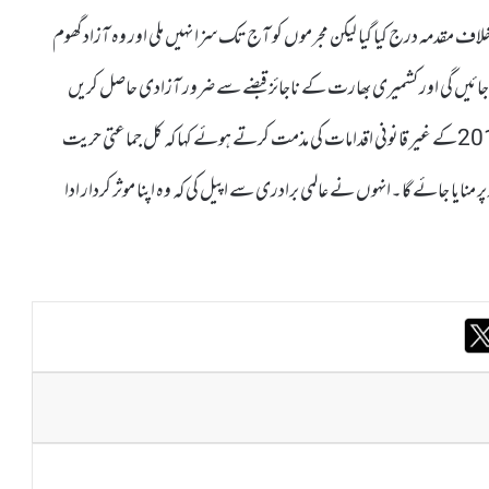
ف مقدمہ درج کیا گیا لیکن مجرموں کو آج تک سزا نہیں ملی اور وہ آزاد گھوم
یں جائیں گی اور کشمیری بھارت کے ناجائز قبضے سے ضرور آزادی حاصل کریں
گے۔ حریت کنوینر نے بی جے پی کی ہندوتوا حکومت کے 5اگست 2019کے غیر قانونی اقدامات کی مذمت کرتے ہوئے کہا کہ کل جماعتی حریت
یر کے طور پر منایا جائے گا۔انہوں نے عالمی برادری سے اپیل کی کہ وہ اپنا موثر کردار ادا