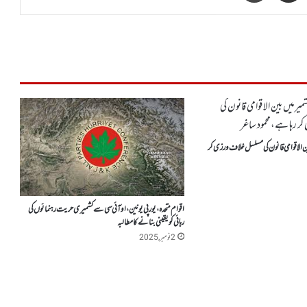
ن الاقوامی قانون کی مسلسل خلاف ورزی کر
اقوام متحدہ، یورپی یونین، اوآئی سی سے کشمیری حریت رہنمائوں کی
رہائی کو یقینی بنانے کا مطالبہ
2 نومبر, 2025