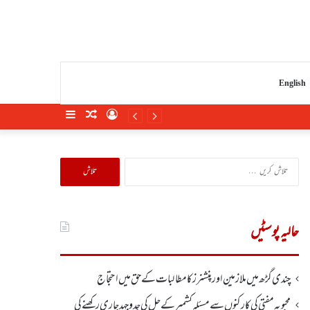
English
Sidebar
Random
Log
Article
In
تلاش
کریں
برائے:
حالیہ پوسٹیں
چندی گڑھ میں ملازمین اور پنشنرز کا مطالبات کے حق میں احتجاج
محبوبہ مفتی کی کارکنوں سے مسئلہ کشمیر کے حل کی جدوجہد جاری رکھنے کی