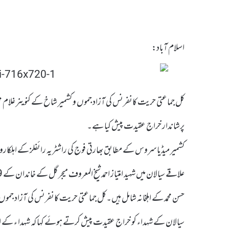
اسلام آباد:
پرشاندار خراج عقیدت پیش کیا ہے۔
حسن محمد کے اہلخانہ شامل ہیں۔کل جماعتی حریت کانفرنس کی آزاد جموں 