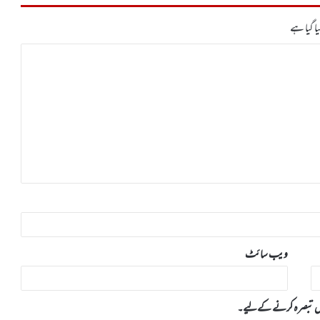
ا گیا ہے
ویب‌ سائٹ
 میں تبصرہ کرنے کےلیے۔