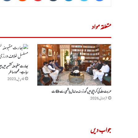
متعلقہ مواد
بھارت مقبوضہ کشمیرمیں بی
رہا ہے،محمود ساغر
4 اپریل, 2023
حریت وفد کی کراچی میں گورنر سندھ نہال ہاشمی سے ملاقات
7 جولائی, 2026
جواب دیں