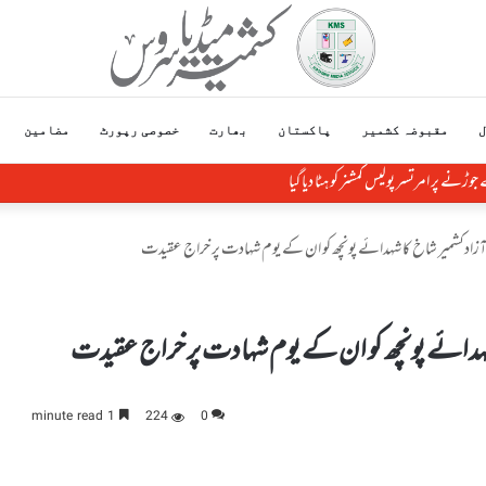
ل
مقبوضہ کشمیر
پاکستان
بھارت
خصوصی رپورٹ
مضامین
وڑنے پر امرتسر پولیس کمشنر کو ہٹا دیاگیا
زادکشمیر شاخ کا شہدائے پونچھ کو ان کے یوم شہادت پر خراج عقیدت
شہدائے پونچھ کو ان کے یوم شہادت پر خراج عقیدت
1 minute read
224
0