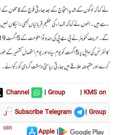
نے کہا کہ لوگوں کے شدید احتجاج کے بعد بھارتی فوج کے قاتلوں کے خلا
رہے ہیں۔ انہوں نے کہا کہ شہداء کی عظیم قربانیاں کبھی رائیگاں نہ
کانفرنس کی اپیل پر 5اگست کو یوم سیاہ اور یوم استحصال کشم
کرے اور مقبوضہ علاقے میں بھارتی ریاستی دہشت گردی کو رکوائے۔
Channel
|
Group
|
KMS on
Subscribe Telegram
|
Group
Apple
|