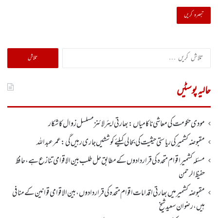
تلاش
کریں
برائے:
حالیہ پوسٹیں
مودی حکومت کی معاشی ناکامیاں: بھارتی ایئرلائنز مسلسل زوال کا شکار
مقبوضہ کشمیر کی ریاستی حیثیت کی بحالی کیلئے کوششیں جاری رہیں گی: عمر عبداللہ
مسئلہ کشمیر اقوام متحدہ کی قراردادوں کے مطابق حل طلب بین الاقوامی تنازع ہے، حافظ
حفیظ الرحمن
مقبوضہ کشمیر میں بھارتی اقدامات اقوام متحدہ کی قراردادوں، بین الاقوامی قوانین کے منافی
ہیں،رضوان سعید شیخ