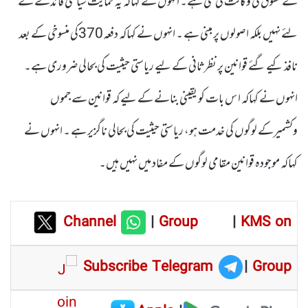
کے حقوق کی وکالت کی گئی ہے۔ انہوں نے کہاکہ یہ حمایت سیاسی فائدے کے
لئے نہیں بلکہ اصولوں پر مبنی ہے ۔ انہوں نے کہاکہ دفعہ370کی منسوخی کے بعد
نافذ کیے گئے قوانین پر نظرثانی کے لیے ریاستی حیثیت کی بحالی ضروری ہے۔
انہوں نے کہاکہ ا س بات کو یقینی بنانے کے لیے کہ قوانین سے جموں
وکشمیرکے لوگوں کی خدمت ہو، ریاستی حیثیت کی بحالی ناگزیر ہے ۔ انہوں نے
کہاکہ موجودہ قوانین مقامی لوگوں کے مفاد میں نہیں ہیں۔
Channel
|
Group
|
KMS on
Subscribe Telegram
|
Group