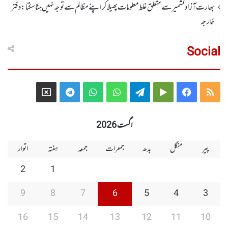
بھارت آزاد کشمیر سے متعلق غلط معلومات پھیلا کر اپنے مظالم سے توجہ نہیں ہٹا سکتا: دفتر
خارجہ
Social
Telegram
X
WhatsApp
WhatsApp
Telegram
Google
Facebook
RSS
Group
Group
Play
اگست 2026
پیر
منگل
بدھ
جمعرات
جمعہ
ہفتہ
اتوار
2
1
9
8
7
6
5
4
3
16
15
14
13
12
11
10