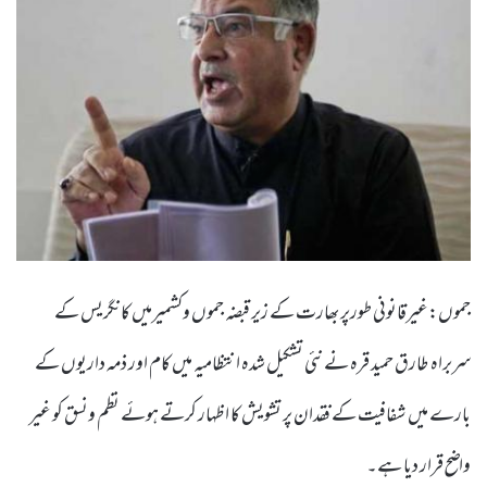
جموں:غیرقانونی طورپر بھارت کے زیر قبضہ جموں وکشمیرمیں کانگریس کے
سربراہ طارق حمید قرہ نے نئی تشکیل شدہ انتظامیہ میں کام اور ذمہ داریوں کے
بارے میں شفافیت کے فقدان پر تشویش کا اظہار کرتے ہوئے نظم ونسق کو غیر
واضح قرار دیا ہے۔