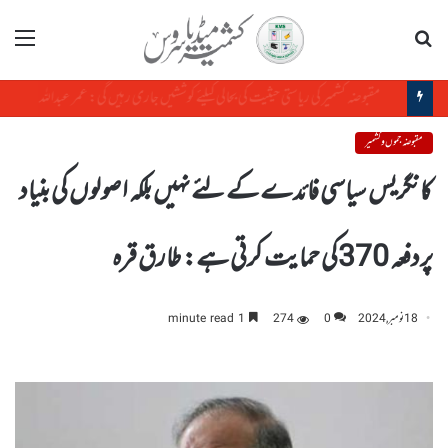
تلاش
مینو
مسئلہ کشمیر اقوام متحدہ کی قراردادوں کے مطابق حل طلب بین الاقوامی تنازع ہے، حافظ حفیظ الرحمن
مقبوضہ جموں و کشمیر
کانگریس سیاسی فائدے کے لئے نہیں بلکہ اصولوں کی بنیاد
پردفعہ 370کی حمایت کرتی ہے: طارق قرہ
18 نومبر, 2024
0
274
1 minute read