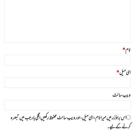
ص
ر
ہ
*
نام
*
ای میل
*
ویب‌ سائٹ
اس براؤزر میں میرا نام، ای میل، اور ویب سائٹ محفوظ رکھیں اگلی بار جب میں تبصرہ
کرنے کےلیے۔