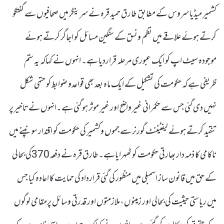
کشمیر میڈیا سروس کے مطابق طارق حمید قرہ نے سرینگر میں صحافیوں سے گفتگو
کرتے ہوئے علاقے میں نظم ونسق کے سنگین مسائل کو اجاگر کرتے ہوئے
موجودہ سیٹ اپ کو ایک عبوری مرحلہ قراردیا ہے۔ انہوں نے کہاکہ یہ ستم
ظریفی ہے کہ حکومت کی تشکیل کے ایک ماہ بعد بھی قواعدو ضوابط کو حتمی شکل
نہیں دی گئی جس سے حکمرانی غیر واضح اور غیر موثر ہو گئی ہے۔انہوں نے تاخیر پر
تنقید کرتے ہوئے لیفٹیننٹ گورنر سے جموں وکشمیر کی حکومت کو اقتدار سونپنے میں
ناکامی کا ذمہ دار بھارتی حکومت کو ٹھہرایاہے۔طارق قرہ نے دفعہ370کی بحالی
کے حق میں قانون ساز اسمبلی میں منظور کی گئی قرارداد کی حمایت کا اعادہ کیا جس
میں ریاستی حیثیت کی بحالی اور زمینوں، ملازمتوں اور قدرتی وسائل پرمقامی لوگوں