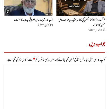
شہید محمد اشرف خان صحرائی،جدوجہد کا استعارہ
5 اگست 2019: کشمیر کی متنازعہ حیثیت پر حملہ اور عالمی
ضمیر کا امتحان
4 مئی, 2026
1 اگست, 2026
جواب دیں
آپ کا ای میل ایڈریس شائع نہیں کیا جائے گا۔
ضروری خانوں کو
*
سے نشان زد کیا گیا ہے
ت
ب
ص
ر
ہ
*