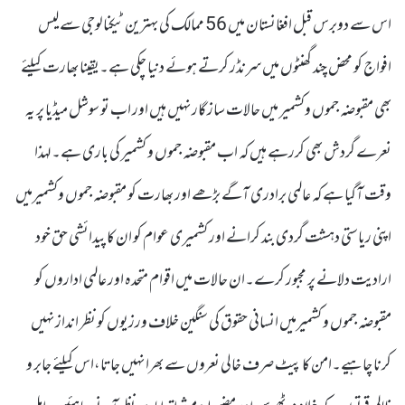
اس سے دوبرس قبل افغانستان میں 56 ممالک کی بہترین ٹیکنالوجی سے لیس
افواج کو محض چند گھنٹوں میں سرنڈر کرتے ہوئے دنیا چکی ہے۔یقینا بھارت کیلئے
بھی مقبوضہ جموں وکشمیر میں حالات ساز گار نہیں ہیں اور اب تو سوشل میڈیا پر یہ
نعرے گردش بھی کررہے ہیں کہ اب مقبوضہ جموں و کشمیر کی باری ہے۔ لہذا
وقت آگیا ہے کہ عالمی برادری آگے بڑھے اور بھارت کو مقبوضہ جموں وکشمیرمیں
اپنی ریاستی دہشت گردی بند کرانے اور کشمیری عوام کو ان کا پیدائشی حق خود
ارادیت دلانے پر مجبور کرے۔ان حالات میں اقوام متحدہ اور عالمی اداروں کو
مقبوضہ جموں و کشمیرمیں انسانی حقوق کی سنگین خلاف ورزیوں کو نظر انداز نہیں
کرنا چاہیے۔امن کا پیٹ صرف خالی نعروں سے بھرا نہیں جاتا،اس کیلئے جابر و