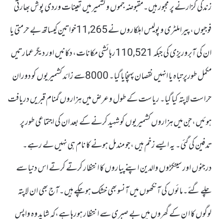
زندگی گزارنے پر مجبور ہیں۔مقبوضہ جموں و کشمیر میں تعینات وردی پوش بھارتی
فوجیوں، پیراملٹری و پولیس اہلکاروں نے 11,265خواتین کیساتھ بے حرمتی یا
ان کی آبروریزی کی جبکہ 110,521رہائشی مکانات، دکانیں اور دیگر عمارتیں
مکمل طورپر تباہ یا انہیں نقصان پہنچایا گیا۔ 8000سے زائد کشمیریوں کو دوران
حراست لاپتہ کیا گیا۔ ریاست کے طول وعرض میں ہزاروں گمنام قبریں دریافت
ہوئیں،جن میں ہزاروں کشمیریوں کو شہید کرنے کے بعد ان کی اجتماعی طور پر
تدفین کی گئی۔ یہ ایسے زخم ہیں ،جو مندمل ہونے کا نام ہی نہیں لے رہے۔
درجنوں اور سینکڑوں والدین اپنے پیاروں کا انتظار کرتے کرتے اس دنیا سے
چلے گئے۔مائوں کی آنکھوں میں آنسو بھی خشک ہوچکے ہیں۔آج بھی ان لاپتہ
لوگوں کا ا ن کے گھروں میں بے صبری سے انتظار ہورہا ہے،کہ شاید وہ واپس