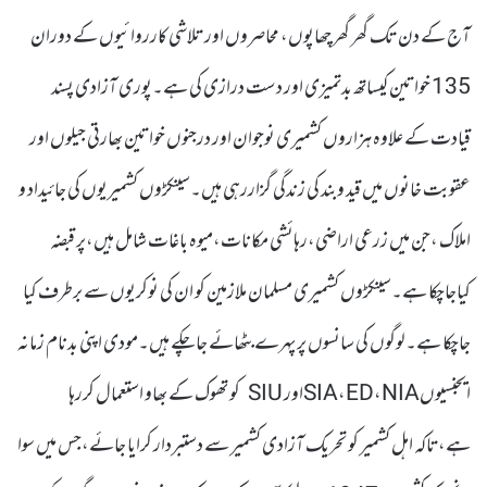
آج کے دن تک گھر گھر چھاپوں، محاصروں اور تلاشی کارروائیوں کے دوران
135 خواتین کیساتھ بدتمیزی اور دست درازی کی ہے۔پوری آزادی پسند
قیادت کے علاوہ ہزاروں کشمیری نوجوان اور درجنوں خواتین بھارتی جیلوں اور
عقوبت خانوں میں قید وبند کی زندگی گزاررہی ہیں۔سینکڑوں کشمیریوں کی جائیداد و
املاک ،جن میں زرعی اراضی،رہائشی مکانات،میوہ باغات شامل ہیں،پر قبضہ
کیاجاچکا ہے۔سینکڑوں کشمیری مسلمان ملازمین کو ان کی نوکریوں سے برطرف کیا
جاچکا ہے۔لوگوں کی سانسوں پر پہرے بٹھائے جاچکے ہیں۔مودی اپنی بدنام زمانہ
ایجنسیوںSIA،ED،NIAاور SIU کو تھوک کے بھاو استعمال کررہا
ہے،تاکہ اہل کشمیر کو تحریک آزادی کشمیر سے دستبردار کرایا جائے،جس میں سوا