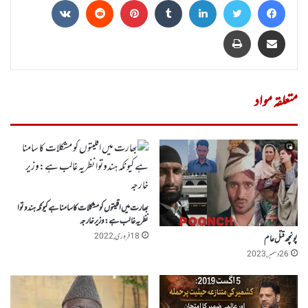
Share via Email
پرنٹ
متعلقہ مواد
بھارت میں اقلیتوں کو مشکلات کا سامنا ہے کیونکہ ہندوتوا
نظریہ غالب ہے:وزیر خارجہ
18 فروری, 2022
پونچھ قتل عام
26 دسمبر, 2023