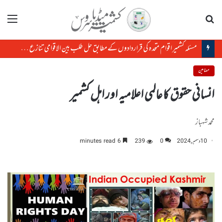
تلاش
مینو
مسئلہ کشمیر اقوام متحدہ کی قراردادوں کے مطابق حل طلب بین الاقوامی تنازع ہے، حافظ حفیظ الرحمن
مضامین
انسانی حقوق کا عالمی اعلامیہ اور اہل کشمیر
محمد شہباز
10 دسمبر, 2024
0
239
6 minutes read