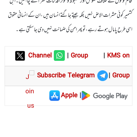
ظالم قوتوں کے خلاف ٹھوس اور مضبوط و موثر اقدامات نظر آنے چاہئیں۔اہل
کشمیر کوئی حشرات الاض نہیں بلکہ جیتے جاگتے انسان ہیں ،ان کے انسانی حقوق
اسی طرح پامال ہوتے رہے،تو پھر امن کی ضمانت نہیں دی جاسکتی ہے۔
Channel
|
Group
|
KMS on
Subscribe Telegram
|
Group
Apple
|