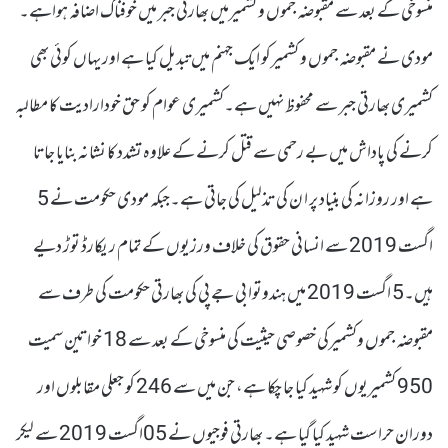
منسوخی کے بعد سے مقبوضہ جموں و کشمیرمیں بھارتی جبر میں خوفناک اضافہ ہواہے۔
مودی نے مقبوضہ جموں و کشمیرکو ایک جہنم میں تبدیل کیا ہے اور یہاں کوئی بھی
کشمیری بھارتی جبر سے محفوظ نہیں ہے۔کشمیری عوام کو حق خودارادیت کا مطالبہ
کرنے کی پاداش میں بے رحمی سے قتل کرنے کے علاوہ تشدد کا نشانہ بنایا جاتا
ہے اور روزانہ کی بنیاد پر ا ن کی تذلیل کی جاتی ہے۔جبکہ مودی حکومت نے 5
اگست 2019 سے انسانی حقوق کی خلاف ورزیوں کے تمام ریکارڈ توڑ دیے
ہیں۔5 اگست 2019 میں ہندوتوا بی جے پی کی بھارتی حکومت کی طرف سے
مقبوضہ جموں وکشمیرکی خصوصی حیثیت کی منسوخی کے بعد سے 18 خواتین سمیت
950 کشمیریوں کو شہید کیا جا چکا ہے، جن میں سے 246 کو جعلی مقابلوں اور
دوران حراست شہید کیا گیا ہے۔ بھارتی فوجیوں نے 05اگست 2019 سے لیکر