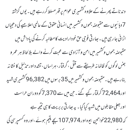
دندناتے پھرنے کے علاوہ کشمیری عوام پر قہر مسلط کررہے ہیں۔یوں گزشتہ
7دہائیوں سے مقبوضہ جموں و کشمیر میں انسانی حقوق کے عالمی اعلامیے کی دھجیاں
اڑائی جا رہی ہیں۔بھارتی فوجی حق خودارادیت کا مطالبہ کرنے کی پاداش میں
مقبوضہ جموں وکشمیر میں امن و آزادی سے محبت کرنے والے بلالحاظ ہر عمر و
جنس لوگوں کو ظالمانہ طریقے سے قتل ، گرفتار، ہراساں،تشدد اور تذلیل کا نشانہ
بنارہے ہیں۔مقبوضہ جموں و کشمیر میں 35 برسوں میں 96,382 کشمیری شہید
اور72,464 گرفتار کیے گئے۔جن میں سے 7,370کو دوران حراست
اورجعلی مقابلوں میں شہید کیا گیا۔ یہ بھارتی بربریت کا ہی نتیجہ ہے
کہ22,980خواتین بیوہ اور 107,974 بچے یتیم ہوئے،اور وہ کسمپرسی کی