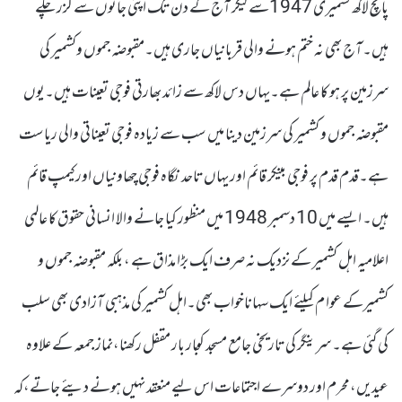
پانچ لاکھ کشمیری 1947سے لیکر آج کے دن تک اپنی جانوں سے گزر چکے
ہیں۔آج بھی نہ ختم ہونے والی قربانیاں جاری ہیں۔مقبوضہ جموں وکشمیر کی
سرزمین پر ہو کا عالم ہے۔یہاں دس لاکھ سے زائد بھارتی فوجی تعینات ہیں۔یوں
مقبوضہ جموں و کشمیر کی سرزمین دینا میں سب سے زیادہ فوجی تعیناتی والی ریاست
ہے۔قدم قدم پر فوجی بینکر قائم اور یہاں تاحد نگاہ فوجی چھاونیاں اور کیمپ قائم
ہیں۔ ایسے میں 10 دسمبر 1948 میں منظور کیا جانے والا انسانی حقوق کا عالمی
اعلامیہ اہل کشمیر کے نزدیک نہ صرف ایک بڑا مذاق ہے ، بلکہ مقبوضہ جموں و
کشمیرکے عوا م کیلئے ایک سہاناخواب بھی۔اہل کشمیر کی مذہبی آزادی بھی سلب
کی گئی ہے۔ سرینگر کی تاریخی جامع مسجد کو بار بار مقفل رکھنا،نماز جمعہ کے علاوہ
عیدیں،محرم اور دوسرے اجتماعات اس لیے منعقد نہیں ہونے دیئے جاتے،کہ