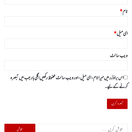
نام
*
ای میل
*
ویب‌ سائٹ
اس براؤزر میں میرا نام، ای میل، اور ویب سائٹ محفوظ رکھیں اگلی بار جب میں تبصرہ
کرنے کےلیے۔
تلاش