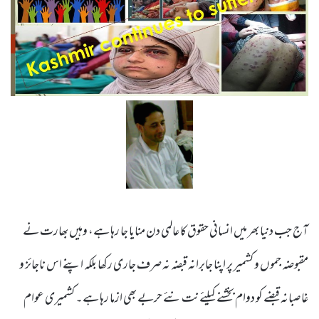
آج جب دنیا بھر میں انسانی حقوق کا عالمی دن منایا جا رہا ہے، وہیں بھارت نے
مقبوضہ جموں و کشمیر پر اپنا جابرانہ قبضہ نہ صرف جاری رکھا بلکہ اپنے اس ناجائز و
غاصبانہ قبضے کو دوام بخشنے کیلئے نت نئے حربے بھی ازما رہا ہے۔ کشمیری عوام