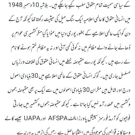
کے سیاسی سمیت تمام حقوق سلب کیے جاچکے ہیں۔ بلاشبہ 10دسمبر 1948
میں انسانی حقوق کا عالمی اعلامیہ ایک سنگ میل کی حیثیت رکھتا تھا کیونکہ آج کے
دن کو ایک عالمی اعلامیے کے بطور پوری دنیا میں منوایا گیا مگر کشمیری عوام پر
ڈھائے جانے والے مظالم میں نہ کوئی کمی آئی اور نہ یہ مظالم ختم ہونے کا نام
لے رہے ہیں ۔کیونکہ پورے مقبوضہ خطے میں انسانی حقوق کی خلاف ورزیاں
مسلسل جاری ہیں۔ گو کہ انسانی حقوق کے عالمی اعلامیے میں 30بنیادی اصول
درج اور شامل ہیں مگر ان 30 بنیادی اصولوں میں سے ایک پر بھی مقبوضہ جموں
وکشمیر میں عملدر آمد نہیں کیا جاتا ہے۔ کیونکہ مقبوضہ جموں وکشمیر میں بھارتی
فوجیوں کو آرمڈ فورسز سپیشل پاورز ایکٹ AFSPA اور UAPA جیسے کالے
وسفاکانہ قوانین کی موجودگی میں استثنا حاصل ہے ،جس کی اڑ میں یہ درندے