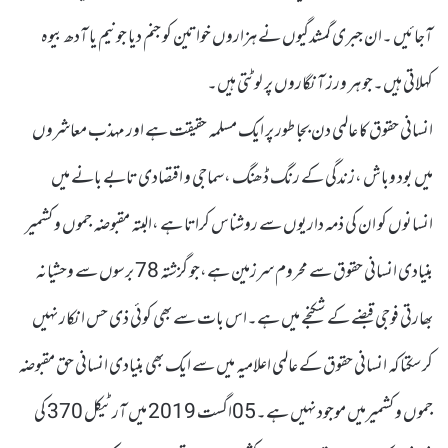
آجائیں ۔ان جبری گمشدگیوں نے ہزاروں خواتین کو جنم دیا جو نیم یا آدھ بیوہ
کہلاتی ہیں۔جو ہر ورز آنگاروں پر لوٹتی ہیں۔
انسانی حقوق کا عالمی دن بجا طور پر ایک مسلمہ حقیقت ہے اور مہذب معاشروں
میں بود وباش ،زندگی کے رنگ ڈھنگ ،سماجی و اقتصادی تابے بانے میں
انسانوں کو ان کی ذمہ داریوں سے روشناس کراتا ہے ،البتہ مقبوضہ جموں و کشمیر
بنیادی انسانی حقوق سے محروم سرزمین ہے،جو گزشتہ 78 برسوں سے وحشیانہ
بھارتی فوجی قبضے کے شکنجے میں ہے۔اس بات سے بھی کوئی ذی حس انکار نہیں
کرسکتا کہ انسانی حقوق کے عالمی اعلامیہ میں سے ایک بھی بنیادی انسانی حق مقبوضہ
جموں و کشمیرمیں موجود نہیں ہے۔05اگست 2019 میں آرٹیکل 370 کی