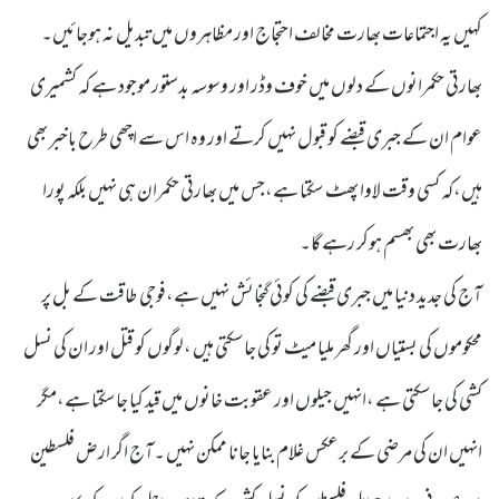
کہیں یہ اجتماعات بھارت مخالف احتجاج اور مظاہروں میں تبدیل نہ ہوجائیں۔
بھارتی حکمرانوں کے دلوں میں خوف وڈر اور وسوسہ بدستور موجود ہے کہ کشمیری
عوام ان کے جبری قبضے کو قبول نہیں کرتے اور وہ اس سے اچھی طرح باخبر بھی
ہیں،کہ کسی وقت لاوا پھٹ سکتا ہے،جس میں بھارتی حکمران ہی نہیں بلکہ پورا
بھارت بھی بھسم ہوکر رہے گا۔
آج کی جدید دنیا میں جبری قبضے کی کوئی گنجائش نہیں ہے،فوجی طاقت کے بل پر
محکوموں کی بستیاں اور گھر ملیا میٹ تو کی جاسکتی ہیں ،لوگوں کو قتل اور ان کی نسل
کشی کی جاسکتی ہے ،انہیں جیلوں اور عقوبت خانوں میں قید کیا جاسکتا ہے،مگر
انہیں ان کی مرضی کے برعکس غلام بنایا جانا ممکن نہیں ۔آج اگر ارض فلسطین