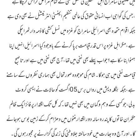
میں صہیونی سامراج اہل فلسطین کی نسل کشی کے تمام مراحل کراس کرچکا ہے
،جس کی گواہی اب انسانی حقوق کی عالمی تنظیم ایمنسٹی انٹر نیشنل نے بھی دی ہے
جبکہ اقوام متحدہ بھی اسرائیلی سامراج کو غزہ میں نسل کشی کا ذمہ دار ٹھرا چکی
ہے،مگر اہل غزہ پر اس قدر قیامت برپا کرنے کے باوجود کیا اسرائیل انہیں اپنا
ہمنوا بنا سکا ہے؟جواب پہلے بھی نفی میں تھا،آج بھی نفی میں ہے اور تاصبح
قیامت نفی میں ہی ہوگا۔شام کی موجودہ صورتحال بھی ہماری نظروں کے سامنے
ہے،جبکہ بنگلہ دیش میں رواں برس 05اگست کو حالات نے ایسی کروٹ
بدلی،جو کسی کے وہم و گمان میں بھی نہیں تھا۔کہ کل تک اقتدار پر فائز ایک ظالم
حکمران خاتوں کا پندرہ سالہ دور اقتدار منٹوں میں دھڑام کرکے زمین بوس ہوجائے
گا۔اور آج وہ بھارت میں خود ساختہ جلاوطنی کی زندگی گزارنے پر مجبور ہوں گی۔