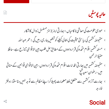
کریں
برائے:
حالیہ پوسٹیں
مودی حکومت کی معاشی ناکامیاں: بھارتی ایئرلائنز مسلسل زوال کا شکار
مقبوضہ کشمیر کی ریاستی حیثیت کی بحالی کیلئے کوششیں جاری رہیں گی: عمر عبداللہ
مسئلہ کشمیر اقوام متحدہ کی قراردادوں کے مطابق حل طلب بین الاقوامی تنازع ہے، حافظ
حفیظ الرحمن
مقبوضہ کشمیر میں بھارتی اقدامات اقوام متحدہ کی قراردادوں، بین الاقوامی قوانین کے منافی
ہیں،رضوان سعید شیخ
بھارت آزاد کشمیر سے متعلق غلط معلومات پھیلا کر اپنے مظالم سے توجہ نہیں ہٹا سکتا: دفتر
خارجہ
Social