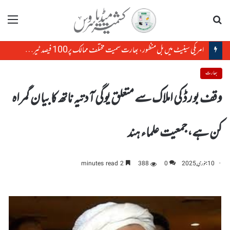
تلاش
مینو
امریکی سینیٹ میں بل منظور، بھارت سمیت مختلف ممالک پر100 فیصد ٹیرف لگنے کی راہ ہموار
بھارت
وقف بورڈ کی املاک سے متعلق یوگی آدتیہ ناتھ کا بیان گمراہ
کن ہے،جمعیت علماء ہند
10 جنوری, 2025
0
388
2 minutes read