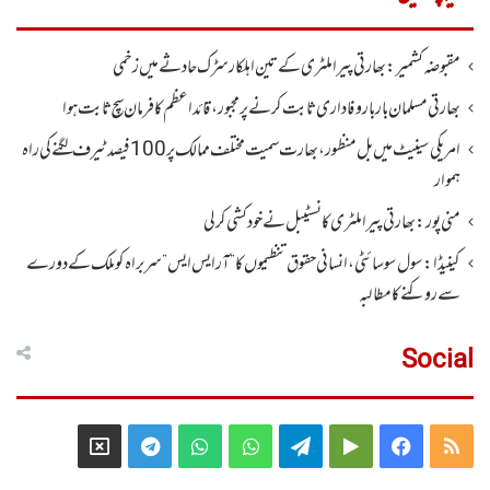
مقبوضہ کشمیر: بھارتی پیرا ملٹری کے تین اہلکار سڑک حادثے میں زخمی
بھارتی مسلمان بار بار وفاداری ثابت کرنے پر مجبور،قائداعظم کا فرمان سچ ثابت ہوا
امریکی سینیٹ میں بل منظور، بھارت سمیت مختلف ممالک پر100 فیصد ٹیرف لگنے کی راہ
ہموار
منی پور: بھارتی پیرا ملٹری کانسٹیبل نے خود کشی کر لی
کینیڈا: سول سوسائٹی ، انسانی حقوق تنظیموں کا ”آر ایس ایس” سربراہ کو ملک کے دورے
سے روکنے کا مطالبہ
Social
Telegram
X
WhatsApp
WhatsApp
Telegram
Google
Facebook
RSS
Group
Group
Play