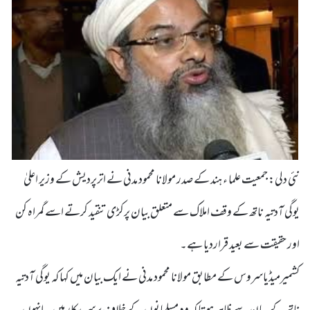
نئی دلی: جمعیت علما ء ہند کے صدر مولانا محمود مدنی نے اترپردیش کے وزیر اعلیٰ
یوگی آدتیہ ناتھ کے وقف املاک سے متعلق بیان پرکڑی تنقید کرتے اسے گمراہ کن
اور حقیقت سے بعید قراردیا ہے۔
کشمیرمیڈیاسروس کے مطابق مولانا محمود مدنی نے ایک بیان میں کہا کہ یوگی آدتیہ