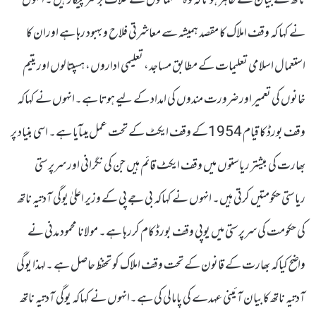
ناتھ کے بیان سے ظاہر ہوتا کہ وہ مسلمانوں کے خلاف برسرپیکار ہیں ۔ انہوں
نے کہا کہ وقف املاک کا مقصد ہمیشہ سے معاشرتی فلاح و بہبود رہا ہے اوران کا
استعمال اسلامی تعلیمات کے مطابق مساجد، تعلیمی اداروں، ہسپتالوں اور یتیم
خانوں کی تعمیر اور ضرورت مندوں کی امداد کے لیے ہوتا ہے۔انہوں نے کہاکہ
وقف بورڈ کا قیام 1954کے وقف ایکٹ کے تحت عمل میںآیا ہے۔ اسی بنیاد پر
بھارت کی بیشتر ریاستوں میں وقف ایکٹ قائم ہیں جن کی نگرانی اور سرپرستی
ریاستی حکومتیں کرتی ہیں۔ انہوں نے کہاکہ بی جے پی کے وزیر اعلیٰ یوگی آدتیہ ناتھ
کی حکومت کی سرپرستی میں یوپی وقف بورڈ کام کررہا ہے۔ مولانا محمود مدنی نے
واضح کیاکہ بھارت کے قانون کے تحت وقف املاک کو تحفظ حاصل ہے ۔ لہذا یوگی
آدتیہ ناتھ کا بیان آئینی عہدے کی پامالی کی ہے۔انہوں نے کہاکہ یوگی آدتیہ ناتھ