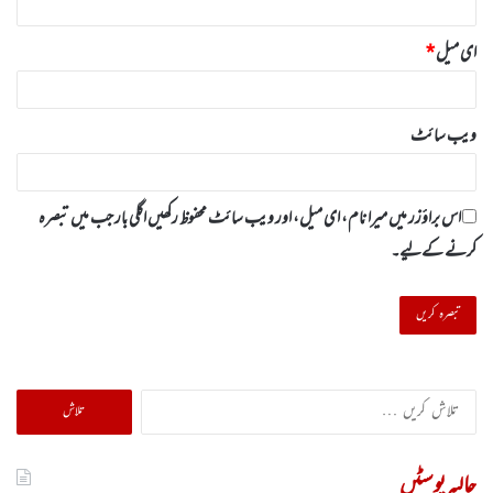
ای میل
*
ویب‌ سائٹ
اس براؤزر میں میرا نام، ای میل، اور ویب سائٹ محفوظ رکھیں اگلی بار جب میں تبصرہ
کرنے کےلیے۔
تلاش
کریں
برائے:
حالیہ پوسٹیں