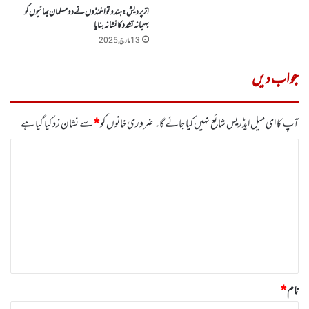
اتر پردیش: ہندوتوا غنڈوں نے دو مسلمان بھائیوں کو
بہیمانہ تشدد کا نشانہ بنایا
13 مارچ, 2025
جواب دیں
آپ کا ای میل ایڈریس شائع نہیں کیا جائے گا۔
ضروری خانوں کو
*
سے نشان زد کیا گیا ہے
ت
ب
ص
ر
ہ
*
نام
*