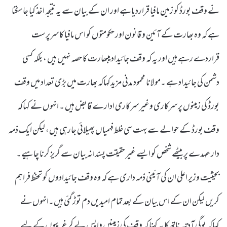
نے وقف بورڈ کو زمین مافیا قراردیاہے اور ان کے بیان سے یہ نتیجہ اخذ کیا جاسکتا
ہے کہ وہ بھارت کے آئین و قانون اور حکومتوں کو اس مافیا کا سرپرست
قراردے رہے ہیں اور یہ کہ وقف جائیدادیںبھارت کا حصہ نہیں ہیں ، بلکہ کسی
دشمن کی جائیداد ہے ۔مولانا محمود مدنی مزیدکہاکہ بھارت میں بڑی تعداد میں وقف
بورڈ کی زمینوں پر سرکاری وغیر سرکاری ادارے قابض ہیں ۔ انہوں نے کہاکہ
وقف بورڈ کے حوالے سے بہت سی غلط فہمیاں پھیلائی جارہی ہیں، لیکن ایک ذمہ
دار عہدے پر بیٹھے شخص کو ایسے غیر حقیقت پسندانہ بیان سے گریز کرنا چاہیے۔
بحیثیت وزیر اعلی ان کی آئینی ذمہ داری ہے کہ وہ وقف جائیدادوں کو تحفظ فراہم
کریں لیکن ان کے اس بیان کے بعد تمام امیدیں دم توڑ گئی ہیں۔انہوں نے
کہاکہ یوگی آدتیہ ناتھ کا یہ کہنا کہ وقف کی زمینیں واپس لے کر غریبوں کے لیے