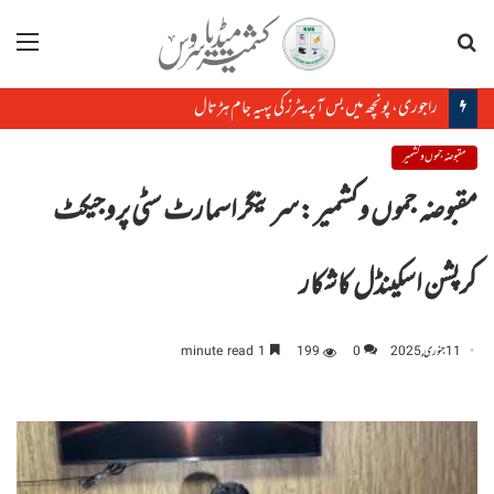
تلاش
مینو
راجوری، پونچھ میں بس آپریٹرز کی پہیہ جام ہڑتال
مقبوضہ جموں و کشمیر
مقبوضہ جموں وکشمیر :سرینگر اسمارٹ سٹی پروجیکٹ
کرپشن اسکینڈل کاشکار
11 جنوری, 2025
0
199
1 minute read