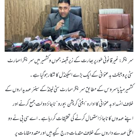
سرینگر: غیرقانونی طورپر بھارت کے زیر قبضہ جموں وکشمیر میں سرینگر اسمارٹ
سٹی پروجیکٹ بدعنوانی کے ایک بڑے اسکینڈل کا شکارہوگیا ہے۔
کشمیرمیڈیاسروس کے مطابق سرینگر سمارٹ سٹی لمیٹڈ کے سینئر عہدیداروں کے
خلاف انسداد بدعنوانی کا ادارہ ”اینٹی کرپشن بیورو ” ناجائز دولت جمع کرنے اور
اپنے عہدوں کا ناجائز استعمال کرنے کی تحقیقات کررہا ہے۔ اے سی بی نے دو
اعلیٰ عہدے داروں کے خلاف مقدمات درج کیے ہیں اور متعدد مقامات پر