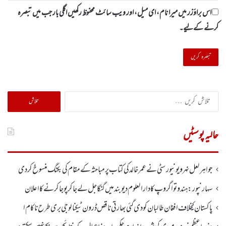
اس براؤزر میں میرا نام، ای میل، اور ویب سائٹ محفوظ رکھیں اگلی بار جب میں تبصرہ
کرنے کےلیے۔
تلاش
کریں
برائے:
حالیہ پوسٹیں
جواہر لعل نہرو یونیورسٹی نے عمر خالدکی کتاب پر مباحثہ کے مقام کی بکنگ منسوخ کر دی
سہارنپور: ہندو تواگروپ کا دارالعلوم دیوبند میں گنگا جل لے جا کر پوجا کرنے کا اعلان
پاکستان کیخلاف افغان طالبان کو دی گئی بھارتی ناقص ڈرون ٹیکنالوجی بری طرح ناکام ا