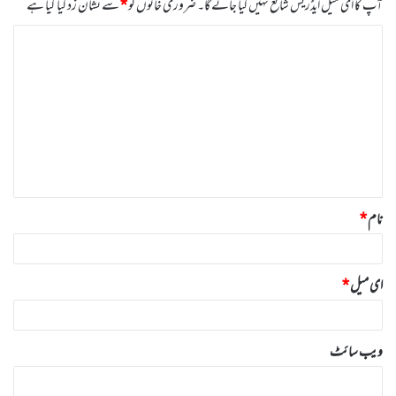
آپ کا ای میل ایڈریس شائع نہیں کیا جائے گا۔
ضروری خانوں کو
*
سے نشان زد کیا گیا ہے
ت
ب
ص
ر
ہ
*
نام
*
ای میل
*
ویب‌ سائٹ