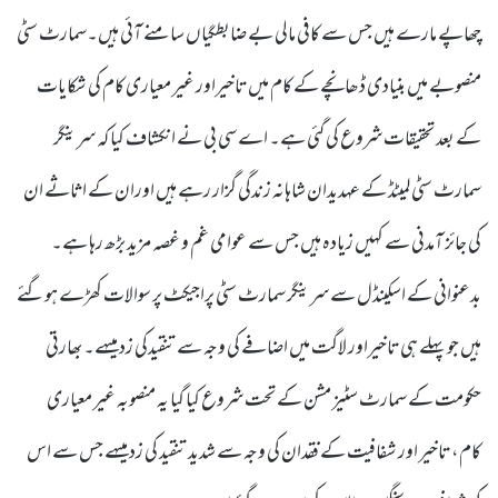
چھاپے مارے ہیں جس سے کافی مالی بے ضابطگیاں سامنے آئی ہیں۔سمارٹ سٹی
منصوبے میں بنیادی ڈھانچے کے کام میں تاخیراور غیر معیاری کام کی شکایات
کے بعد تحقیقات شروع کی گئی ہے۔ اے سی بی نے انکشاف کیا کہ سرینگر
سمارٹ سٹی لمیٹڈ کے عہدیدان شاہانہ زندگی گزار رہے ہیں اوران کے اثاثے ان
کی جائز آمدنی سے کہیں زیادہ ہیں جس سے عوامی غم و غصہ مزید بڑھ رہا ہے۔
بدعنوانی کے اسکینڈل سے سرینگر سمارٹ سٹی پراجیکٹ پر سوالات کھڑے ہوگئے
ہیں جو پہلے ہی تاخیراور لاگت میں اضافے کی وجہ سے تنقیدکی زد میںہے۔ بھارتی
حکومت کے سمارٹ سٹیز مشن کے تحت شروع کیا گیا یہ منصوبہ غیر معیاری
کام، تاخیر اور شفافیت کے فقدان کی وجہ سے شدید تنقید کی زد میںہے جس سے اس