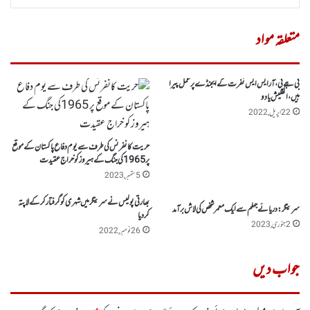
متعلقہ مواد
بی جے پی، آر ایس ایس نفرت کے ایجنڈے پر عمل پیرا
ہیں، اکھلیش یادو
22 اپریل, 2022
حریت کانفرنس کی طرف سے یوم دفاع پاکستان کے موقع
پر 1965کی جنگ کے ہیروز کو خراج عقیدت
5 ستمبر, 2023
بھارتی پولیس نے سرینگر میں شہری کو گرفتارکرکے لاپتہ
سرینگر:دریائے جہلم سے ایک معمر شخص کی لاش برآمد
کردیا
2 جنوری, 2023
26 نومبر, 2022
جواب دیں