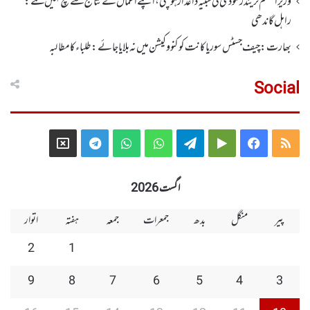
وزیر اعظم نریندر مودی کی شبیہ داغدار ہو چکی ، اپنے اعمال کے نتائج سے بچ نہیں سکتے:
راہل گاندھی
بھارت: چیف جسٹس سوریا کانت کو کنووکیشن میں نہ بلایا جائے: طلباءکا مطالبہ
Social
Telegram
X
WhatsApp
WhatsApp
Telegram
Google
Facebook
RSS
Group
Group
Play
اگست 2026
پیر
منگل
بدھ
جمعرات
جمعہ
ہفتہ
اتوار
2
1
9
8
7
6
5
4
3