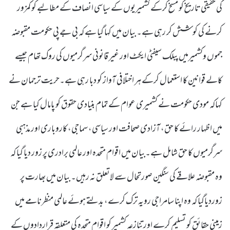
کی حقیقی تاریخ کو مسخ کرکے کشمیریوں کے سیاسی انصاف کے مطالبے کو کمزور
کرنے کی کوشش کر رہی ہے۔ بیان میں کہا گیا ہے کہ بی جے پی حکومت مقبوضہ
جموں وکشمیرمیں پبلک سیفٹی ایکٹ اور غیر قانونی سرگرمیوں کی روک تھام جیسے
کالے قوانین کا استعمال کرکے ہر اختلافی آواز کو دبا رہی ہے۔حریت ترجمان نے
کہاکہ مودی حکومت نے کشمیری عوام کے تمام بنیادی حقوق کو پامال کیا ہے جن
میں اظہار رائے کا حق، آزادی صحافت اور سیاسی، سماجی، کاروباری اور مذہبی
سرگرمیوں کا حق شامل ہے۔بیان میں اقوام متحدہ اور عالمی برادری پر زور دیا گیا کہ
وہ مقبوضہ علاقے کی سنگین صورتحال سے لاتعلق نہ رہیں۔ بیان میں بھارت پر
زوردیاگیا کہ وہ اپنا سامراجی رویہ ترک کرے، بدلتے ہوئے عالمی منظرنامے میں
زمینی حقائق کو تسلیم کرے اور تنازعہ کشمیر کو اقوام متحدہ کی متعلقہ قراردادوں کے