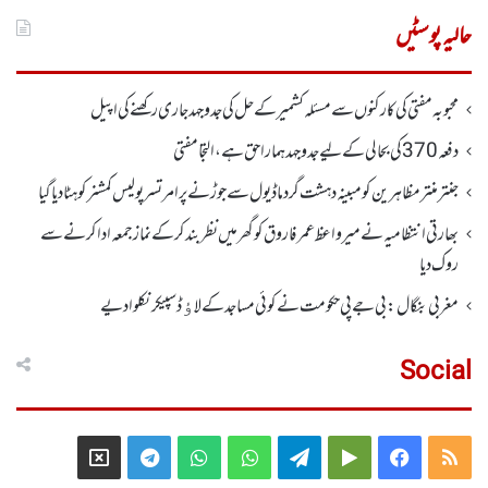
برائے:
حالیہ پوسٹیں
محبوبہ مفتی کی کارکنوں سے مسئلہ کشمیر کے حل کی جدوجہد جاری رکھنے کی اپیل
دفعہ370کی بحالی کے لیے جدوجہد ہمارا حق ہے، التجا مفتی
جنتر منتر مظاہرین کو مبینہ دہشت گرد ماڈیول سے جوڑنے پر امرتسر پولیس کمشنر کو ہٹا دیاگیا
بھارتی انتظامیہ نے میر واعظ عمر فاروق کو گھر میں نظر بندکر کے نماز جمعہ ادا کرنے سے
روک دیا
مغربی بنگال: بی جے پی حکومت نے کوئی مساجد کے لاﺅڈ سپیکر نکلوا دیے
Social
Telegram
X
WhatsApp
WhatsApp
Telegram
Google
Facebook
RSS