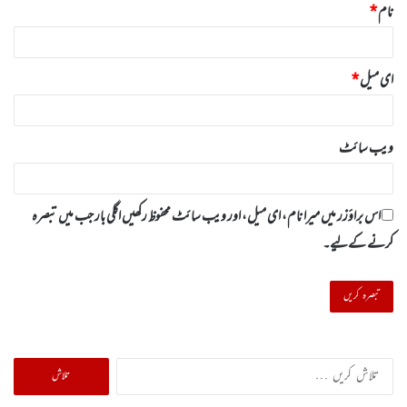
نام
*
ای میل
*
ویب‌ سائٹ
اس براؤزر میں میرا نام، ای میل، اور ویب سائٹ محفوظ رکھیں اگلی بار جب میں تبصرہ
کرنے کےلیے۔
تلاش
کریں