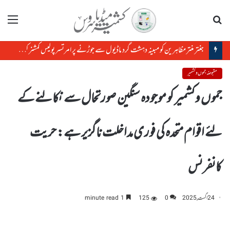
تلاش
مینو
جنتر منتر مظاہرین کو مبینہ دہشت گرد ماڈیول سے جوڑنے پر امرتسر پولیس کمشنر کو ہٹا دیاگیا
مقبوضہ جموں و کشمیر
جموں وکشمیر کو موجودہ سنگین صورتحال سے نکالنے کے
لئے اقوام متحدہ کی فوری مداخلت ناگزیر ہے: حریت
کانفرنس
24 اگست, 2025
0
125
1 minute read