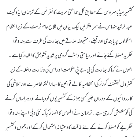
کشمیرمیڈیاسروس کے مطابق کل جماعتی حریت کانفرنس کے ترجمان ایڈوکیٹ
عبدالرشید منہاس نے سرینگر میں ایک بیان میں فلاح عام ٹرسٹ کے زیر انتظام
اسکولوں پر پابندی اور قبضے، مقبوضہ علاقے میں بھارت کی طرف سے ہندوتوا
نظریہ مسلط کئے جانے اور ریاستی دہشت گردی پر شدید تشویش کا اظہار کیاہے ۔
انہوں نے کہا کہ بھارت کی بی جے پی حکومت اور اس کی وزارت داخلہ کے زیر
کنٹرول لیفٹننٹ گورنر کی انتظامیہ کالے قوانین کا سہارا لیکر محاصرے اور تلاشی کی
کارروائیوں کے دوران بغیر کسی جواز کے کشمیریوں کو دبانے اورہراساں کرنے
کی کوشش کر رہی ہے۔ترجمان نے افسوس کا اظہار کیا کہ نئی دہلی اپنے ہندوتوا
نظریے کو مسلط کرنے کے لئے طاقت کاوحشیانہ استعمال کرکے اور جموں و کشمیر