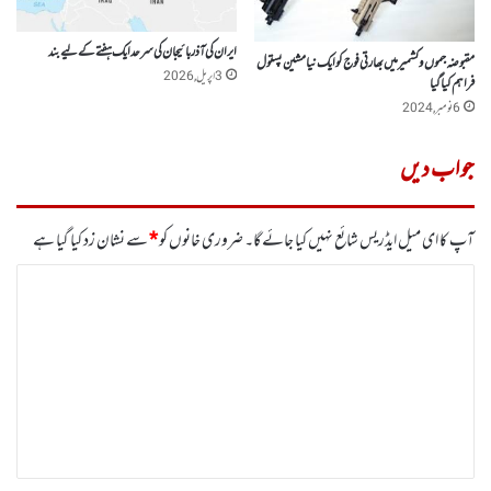
ایران کی آذربائیجان کی سرحد ایک ہفتے کے لیے بند
مقبوضہ جموں وکشمیرمیں بھارتی فوج کو ایک نیامشین پستول
3 اپریل, 2026
فراہم کیاگیا
6 نومبر, 2024
جواب دیں
آپ کا ای میل ایڈریس شائع نہیں کیا جائے گا۔
ضروری خانوں کو
*
سے نشان زد کیا گیا ہے
ت
ب
ص
ر
ہ
*