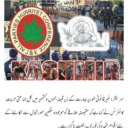
سرینگر:غیرقانونی طورپر بھارت کے زیر قبضہ جموں وکشمیرمیں کل جماعتی حریت
کانفرنس نے کہاہے کہ مقبوضہ علاقے کو موجودہ سنگین صورتحال سے نکالنے کے
لئے اقوام متحدہ کی فوری مداخلت ناگزیر ہے۔