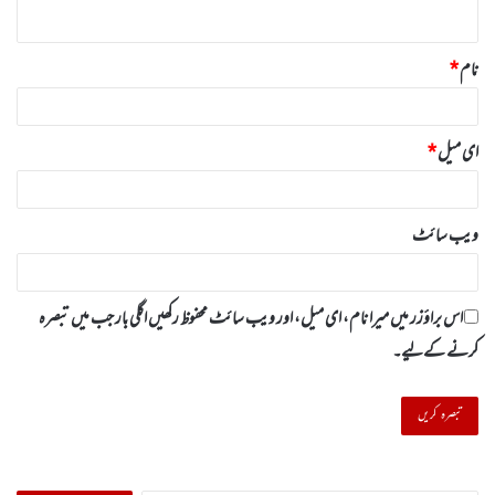
*
نام
*
ای میل
*
ویب‌ سائٹ
اس براؤزر میں میرا نام، ای میل، اور ویب سائٹ محفوظ رکھیں اگلی بار جب میں تبصرہ
کرنے کےلیے۔