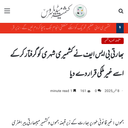
تلاش
مینو
کشمیری اپنی عظیم تحریک کو اسکے منطقی انجام تک پہنچا کر دم لیں گے، نذیر قریشی
مقبوضہ جموں و کشمیر
بھارتی بی ایس ایف نے کشمیری شہری کو گرفتار کر کے
اسے غیر ملکی قرار دے دیا
8 ستمبر, 2025
0
161
1 minute read
جموں:غیرقانونی طورپر بھارت کے زیر قبضہ جموں وکشمیرمیںبھارتی پیراملٹری