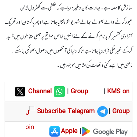
سازش کا حصہ ہے۔بھارت کا یہ وطیرہ رہا ہے کہ غلطی سے کنٹرول لائن
عبورکرنے والے بھولے بھالے شہریوںکو پکڑلیاجاتا ہے اوپھرپاکستان اورتحریک
آزادی کشمیر کو بدنام کرنے کے لئے انہیں خاص مواقع پر جعلی مقابلوں میں شہید
کرکے غیر ملکی قراردیا جاتا ہے تاکہ دنیا کی آنکھوں میں دھول جھونکی جاسکے۔
ماضی میں ایسے کئی واقعات کی مثالیں موجود ہیں۔
Channel
|
Group
|
KMS on
Subscribe Telegram
|
Group
Apple
|