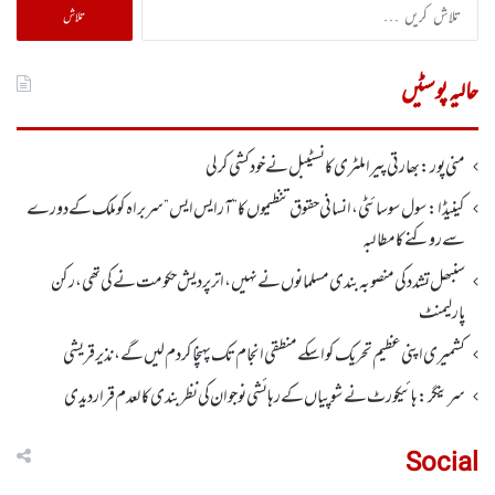
تلاش
کریں
برائے:
حالیہ پوسٹیں
منی پور: بھارتی پیرا ملٹری کانسٹیبل نے خود کشی کر لی
کینیڈا: سول سوسائٹی ، انسانی حقوق تنظیموں کا ”آر ایس ایس” سربراہ کو ملک کے دورے
سے روکنے کا مطالبہ
سنبھل تشدد کی منصوبہ بندی مسلمانوں نے نہیں ، اتر پردیش حکومت نے کی تھی، رکن
پارلیمنٹ
کشمیری اپنی عظیم تحریک کو اسکے منطقی انجام تک پہنچا کر دم لیں گے، نذیر قریشی
سرینگر:ہائیکورٹ نے شوپیاں کے رہائشی نوجوان کی نظربندی کالعدم قرار دیدی
Social