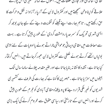
ثقافتی، خاندانی اور تجارتی تعلقات ہیں۔ انہوں نے کہا کہ کشمیری اس پورے
علاقے کو اپنا وطن سمجھتے ہیں اور کنٹرول لائن کے آرپار آزادانہ نقل و حرکت کا
حق رکھتے ہیں۔تاہم بھارت اپنے قبضے کو تقویت دینے کے لیے جان بوجھ کر
ایسی شہری تحریک کو ”سرحد پار دہشت گردی”کے طور پر پیش کرتا ہے۔ بہت
سے معاملات میں مقامی دیہاتی جو مویشی چراتے ہوئے یا ادویات کے لئے جڑی
بوٹیاں اکٹھے کرتے ہوئے غلطی سے کنٹرول لائن عبورکرجاتے ہیں، انہیں گرفتار
کیا جاتا ہے، تشدد کا نشانہ بنایا جاتا ہے اور بغیر مقدمہ چلائے سالہا سال تک
جیلوں میں سڑایا جاتا ہے۔مبصرین کا کہنا ہے کہ بھارت کی طرف سے کشمیری
شہریوں کو غیر ملکی قرار دینے کا پروپیگنڈہ مقامی آبادی کو مجرم کے طورپر پیش
کرنے اور انہیں ان کے تاریخی اور سیاسی حقوق سے محروم کرنے کی ایک بڑی