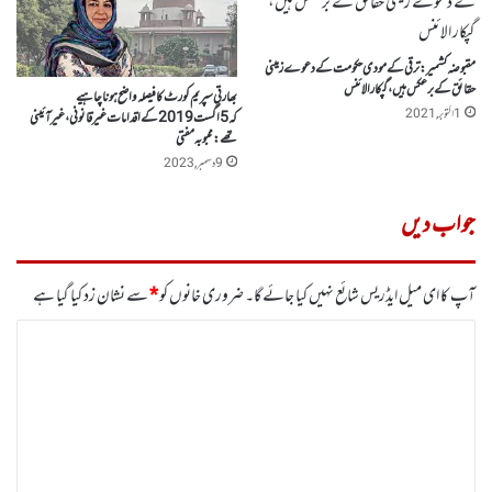
مقبوضہ کشمیر:ترقی کے مودی حکومت کے دعوے زمینی
حقائق کے برعکس ہیں، گپکار الائنس
بھارتی سپریم کورٹ کافیصلہ واضح ہونا چاہیے
1 اکتوبر, 2021
کہ5اگست 2019 کے اقدامات غیر قانونی، غیر آئینی
تھے : محبوبہ مفتی
9 دسمبر, 2023
جواب دیں
آپ کا ای میل ایڈریس شائع نہیں کیا جائے گا۔
ضروری خانوں کو
*
سے نشان زد کیا گیا ہے
ت
ب
ص
ر
ہ