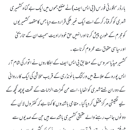
بارڈر سیکورٹی فورس (بی ایس ایف)نے ضلع جموں میں ایک بے گناہ کشمیری
شہری کو گرفتار کرکے اسے ایک غیر ملکی قراردے دیا جس کا مقصد کشمیریوں
کومجرم کے طورپر پیش کرنا اورانہیں حق خودارادیت سمیت ان کے تاریخی
اورسیاسی حقوق سے محروم کرناہے۔
کشمیر میڈیا سروس کے مطابق بی ایس ایف کے اہلکاروں نے اتوار کی شام آر
ایس پورہ کے علاقے میں ورکنگ بائونڈری کے قریب تلاشی کی ایک کارروائی
کے دوران نہتے شہری کو اٹھایا، اسے من گھڑت الزامات کے تحت پوچھ گچھ کے
لیے تفتیشی مرکز منتقل کر دیا گیا۔مقامی باشندوں کا کہنا ہے کہ کنٹرول لائن کے
دونوں جانب رہنے والے حقیقی کشمیری باشندے ہیں جن کے صدیوں سے