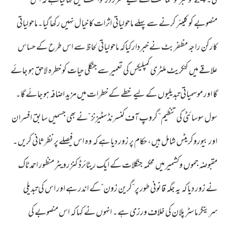
گی۔ 24 نومبر کو سماعت کے لیے مقرر درخواست میں کہاگیاہے کہ اس
منصوبے کو کلیئر کرنے سے پہلے ماحولیاتی اثرات کا خیال نہیں رکھا گیا۔ماحولیاتی
کارکن راجہ مظفر بٹ نے خبردارکیاکہ ماحولیاتی لحاظ سے اس طرح کے حساس
علاقے میں کنکریٹ ملٹری کمپلیکس کی تعمیر سے جنگلی حیات کو خطرہ لاحق ہو جائے
گا اور موسمیاتی تبدیلیوں کے لیے خطے کے خطرات میں مزید اضافہ ہو جائے گا۔
سول سوسائٹی کی تنظیم” گروپ آف کنسرنڈ سٹیزنز ”نے بھی جسمیں سابق افسران
اور بیوروکریٹس شامل ہیں، حکام پر زور دیا ہے کہ وہ اس فیصلے پر نظر ثانی کریں۔
مقبوضہ جموں وکشمیر میں محکمہ جنگلات کے ایک ریٹائرڈ کنزرویٹر منظور احمد ٹاک
نے زور دیا کہ یہ جگہ قانونی طور پر”گرین زون”کے اندر ہے اور اس کی تبدیلی
سرینگر ماسٹر پلان کی خلاف ورزی ہے۔ انہوں نے کہا کہ اس منصوبے کی