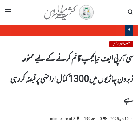
تلاش
مینو
رواںسال کینیڈا سے ملک بدر کئے گئے افراد میں سب سے بڑی تعداد بھارتیوں کی ہے
مقبوضہ جموں و کشمیر
سی آر پی ایف نیا کیمپ قائم کرنے کے لیے ممنوعہ
زبرون پہاڑیوں میں1300 کنال اراضی پرقبضہ کررہی
ہے
10 نومبر, 2025
0
199
3 minutes read