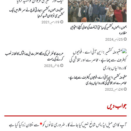
مقبوضہ جموں و کشمیر : بھارتی فوج نے سرینگر میں ایک
کشمیری نوجوان شہید کردیا
19 دسمبر, 2021
جموں:جموں وکشمیر کی ریاستی شناخت کی بحالی کیلئے احتجاجی
مظاہرہ
25 نومبر, 2024
حریت کانفرنس کی درگاہ حضرت بل میںاشوک کا نشانہ نصب
کرنے کی مذمت
6 ستمبر, 2025
مقبوضہ کشمیر: این آئی اے ، فوجیوں کیطرف سے چھاپے،
محاصرے اور تلاشی کی کارروائیاں جاری
24 دسمبر, 2022
جواب دیں
آپ کا ای میل ایڈریس شائع نہیں کیا جائے گا۔
ضروری خانوں کو
*
سے نشان زد کیا گیا ہے