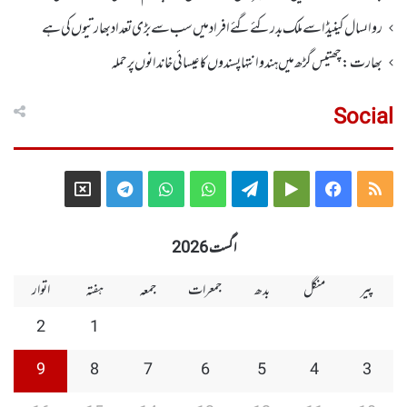
رواںسال کینیڈا سے ملک بدر کئے گئے افراد میں سب سے بڑی تعداد بھارتیوں کی ہے
بھارت :چھتیس گڑھ میں ہندو انتہاپسندوں کا عیسائی خاندانوں پر حملہ
Social
Telegram
X
WhatsApp
WhatsApp
Telegram
Google
Facebook
RSS
Group
Group
Play
اگست 2026
پیر
منگل
بدھ
جمعرات
جمعہ
ہفتہ
اتوار
2
1
9
8
7
6
5
4
3