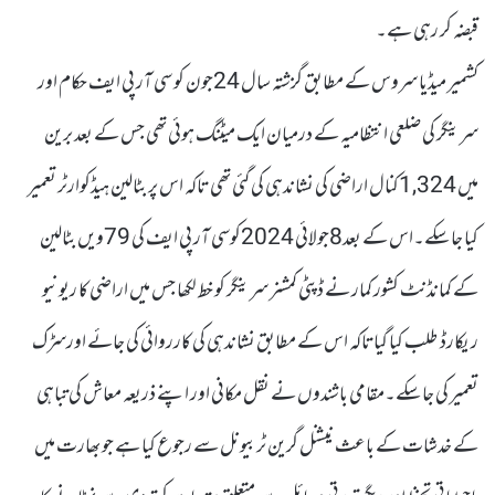
قبضہ کر رہی ہے۔
کشمیر میڈیا سروس کے مطابق گزشتہ سال 24جون کو سی آر پی ایف حکام اور
سرینگر کی ضلعی انتظامیہ کے درمیان ایک میٹنگ ہوئی تھی جس کے بعد برین
میں 1,324کنال اراضی کی نشاندہی کی گئی تھی تاکہ اس پر بٹالین ہیڈکوارٹر تعمیر
کیا جاسکے۔اس کے بعد8جولائی 2024کوسی آر پی ایف کی 79ویں بٹالین
کے کمانڈنٹ کشور کمار نے ڈپٹی کمشنر سرینگر کو خط لکھا جس میں اراضی کا ریونیو
ریکارڈ طلب کیا گیاتاکہ اس کے مطابق نشاندہی کی کارروائی کی جائے اورسڑک
تعمیر کی جاسکے۔مقامی باشندوں نے نقل مکانی اور اپنے ذریعہ معاش کی تباہی
کے خدشات کے باعث نیشنل گرین ٹربیونل سے رجوع کیا ہے جو بھارت میں