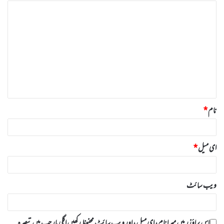
ت
ب
ص
ر
ہ
*
نام
*
ای میل
*
ویب‌ سائٹ
اس براؤزر میں میرا نام، ای میل، اور ویب سائٹ محفوظ رکھیں اگلی بار جب میں تبصرہ