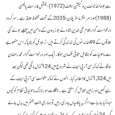
ہے جو وائلڈ لائف پروٹیکشن ایکٹ (1972)، نیشنل فارسٹ پالیسی
(1988)اور سرینگر ماسٹر پلان-2035کے تحت محفوظ علاقہ ہے۔سرکردہ
درخواست گزار غلام محی الدین شاہ نے جو زبرون کے دامن میں پھیلے ہوئے کئی
علاقوں کے 49خاندانوں کی نمائندگی کرتے ہیں، ٹریبونل کو بتایا کہ اس منصوبے
سے ماحولیات کو ناقابل تلافی نقصان ہوگا۔ایک اور درخواست گزار محمد رمضان
حافظ نے کہا کہ سی آر پی ایف نے شروع میں 124کنال مانگی تھی لیکن بعد
میں 1,324کنال کا مطالبہ کیا۔ انہوں نے کہاکہ حکومت سی آر پی ایف کے
لیے کہیں اور زمین تلاش کر سکتی ہے۔ جنگلات اور نازک ماحولیاتی نظام کو کیوں
تباہ کیا جارہا ہے؟ اگر یہ پالیسیاں جاری رہیں تو ہماری جنت جہنم میں بدل جائے