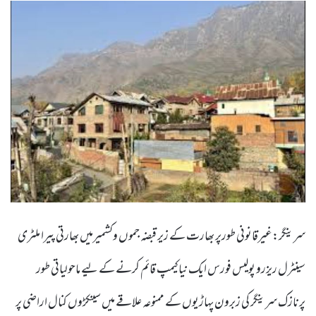
سرینگر:غیرقانونی طورپر بھارت کے زیر قبضہ جموں وکشمیرمیں بھارتی پیرا ملٹری
سینٹرل ریزرو پولیس فورس ایک نیا کیمپ قائم کرنے کے لیے ماحولیاتی طور
پرنازک سرینگر کی زبرون پہاڑیوں کے ممنوعہ علاقے میں سینکڑوں کنال اراضی پر