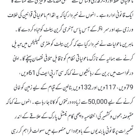
ماحولیاتی تحفظ اور دیگر قدرتی وسائل سے متعلق مقدمات کو تیزی سے نمٹا نے کا
ایک قانونی ادارہ ہے ۔ انہوں نے خبردار کیا کہ یہ اقدام ماحولیاتی قوانین کی خلاف
ورزی ہے اور سرینگر کے آس پاس آخری گرین بیلٹ کو تباہ کر دے گا۔
ماہرین ماحولیات نے خبردار کیا ہے کہ گرین بیلٹ کو ملٹری کمپلیکس میں تبدیل
کرنے سے ہمالیہ کے نازک ماحولیاتی نظام کو ناقابل تلافی نقصان پہنچے گا۔اپنی
درخواست میں برین کے رہائشیوں نے کہاکہ سی آر پی ایف کی 61ویں،
79ویں، 117ویں اور 132ویں بٹالین کے قیام کے لیے زمین کو خالی
کرنے کے لیے 50,000سے زیادہ درختوں کو کاٹا جا رہا ہے۔ انہوں نے کہا کہ
مقبوضہ جموں وکشمیر کی انتظامیہ داچھی گام نیشنل پارک کے علاقے کے اندر
تعمیرات پر قانونی پابندیوں کے باوجود اس منصوبے میں سہولت فراہم کر رہی