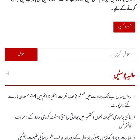
کرنے کےلیے۔
تلاش
کریں
برائے:
حالیہ پوسٹیں
رواں سال اب تک بھارت میں مسلم مخالف نفرت انگیز جرائم میں 44 مسلمان مارے
گئے: رپورٹ
عالمی برادری مقبوضہ جموں وکشمیر میں بھارتی ریاستی دہشت گردی کو روکے : حریت
کانفرنس
بھارت :جھارکھنڈمیں بھوک ہڑتال کے دوران طالب علم رہنما کی طبیعت بگڑ گئی