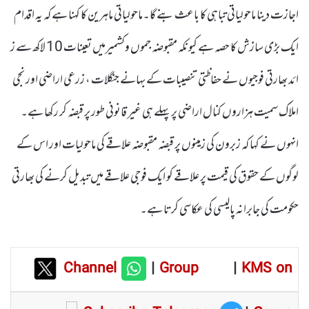
اجازت دینا ماحولیاتی تباہی کا باعث بنے گا۔ماحولیاتی ماہرین کا کہنا ہے کہ یہ اقدام
ایک بڑی سازش کا حصہ ہے کیونکہ مقبوضہ جموں وکشمیرمیں تعینات 10 لاکھ سے ز
ائد بھارتی فوجیوں نے حفاظتی تنصیبات کے بہانے جنگلات ، زرعی اراضی اور نجی
املاک سمیت ہزاروں کنال اراضی پر پہلے ہی غیر قانونی طور پر قبضہ کر رکھا ہے۔
انہوں نے کہا کہ زبرون کی زمینوں پر قبضہ مقبوضہ علاقے کی ماحولیات اور اس کے
لوگوں کے حقوق کی قیمت پر علاقے کو ایک فوجی علاقے میں تبدیل کرنے کی بھارتی
حکومت کی جابرانہ پالیسی کی عکاسی کرتا ہے۔
Channel
|
Group
|
KMS on