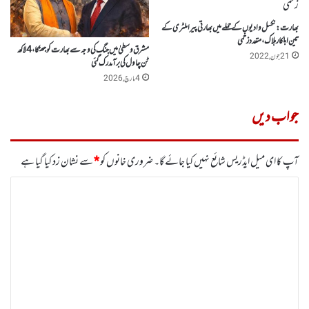
بھارت:نکسل وادیوں کے حملے میں بھارتی پیراملٹری کے
تین اہلکار ہلاک، متعدد زخمی
مشرق وسطیٰ میں جنگ کی وجہ سے بھارت کو جھٹکا ، 4لاکھ
21 جون, 2022
ٹن چاول کی برآمد رک گئی
4 مارچ, 2026
جواب دیں
آپ کا ای میل ایڈریس شائع نہیں کیا جائے گا۔
ضروری خانوں کو
*
سے نشان زد کیا گیا ہے
ت
ب
ص
ر
ہ
*