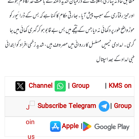
مطابق حادثہ پہاڑی جنگلات کے درمیان شدید دھند کے باعث حد نگاہ کم ہونے
اور تیز رفتاری کے سبب پیش آیا۔بھارتی حکام کا کہنا ہے کہ بس کے ڈرائیور کو
موڑ واضح طور پر دکھائی نہ دیا جس کے نتیجے میں بس بے قابو ہو کر گہری کھائی میں جا
گری۔ امدادی ٹیمیں مسلسل کارروائی میں مصروف ہیں، شدید زخمی افراد کو ابتدائی
طبی امداد کے بعد اسپتال
Channel
|
Group
|
KMS on
Subscribe Telegram
|
Group
Apple
|