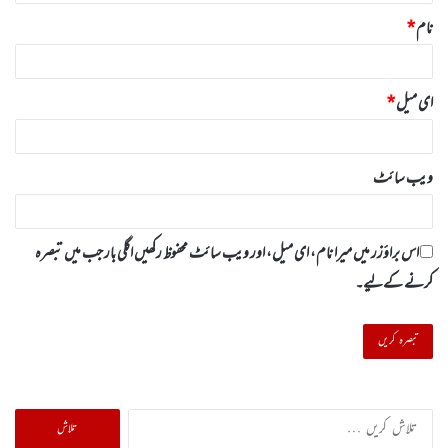
نام
*
ای میل
*
ویب‌ سائٹ
اس براؤزر میں میرا نام، ای میل، اور ویب سائٹ محفوظ رکھیں اگلی بار جب میں تبصرہ
کرنے کےلیے۔
تلاش