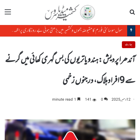
تلاش
مینو
سول سوسائٹی فورم کا مقبوضہ جموں وکشمیر میں بڑھتی ہوئی بے روزگاری پر اظہارتشویش
بھارت
آندھرا پردیش :ہندو یاتریوں کی بس گہری کھائی میں گرنے
سے 9افراد ہلاک، درجنوں زخمی
12 دسمبر, 2025
0
141
1 minute read