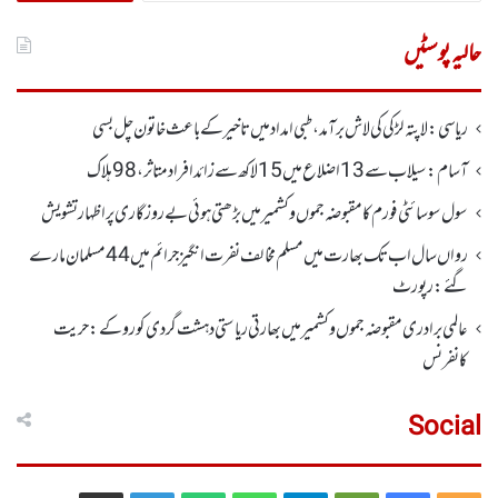
کریں
برائے:
حالیہ پوسٹیں
ریاسی: لاپتہ لڑکی کی لاش برآمد، طبی امداد میں تاخیرکے باعث خاتون چل بسی
آسام: سیلاب سے 13اضلاع میں 15لاکھ سے زائد افراد متاثر ، 98ہلاک
سول سوسائٹی فورم کا مقبوضہ جموں وکشمیر میں بڑھتی ہوئی بے روزگاری پر اظہارتشویش
رواں سال اب تک بھارت میں مسلم مخالف نفرت انگیز جرائم میں 44 مسلمان مارے
گئے: رپورٹ
عالمی برادری مقبوضہ جموں وکشمیر میں بھارتی ریاستی دہشت گردی کو روکے : حریت
کانفرنس
Social