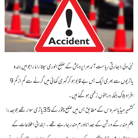
نئی دلی:بھارتی ریاست آندھرا پردیش کے ضلع الوری سیتا راما راجو میں ہندو
یاتریوں سے بھری ایک بس بے قابو ہو کر گہری کھائی میں گرنے سے کم از کم 9
افراد ہلاک جبکہ درجنوں زخمی ہو گئے ہیں۔
کشمیرمیڈیاسروس کے مطابق بس میں ضلع چتور کے 35یاتری سوار تھے جو بھدرا
چلم مندر کے درشن کے بعد اناورم مندر جارہے تھے ۔ ابتدائی اطلاعات کے