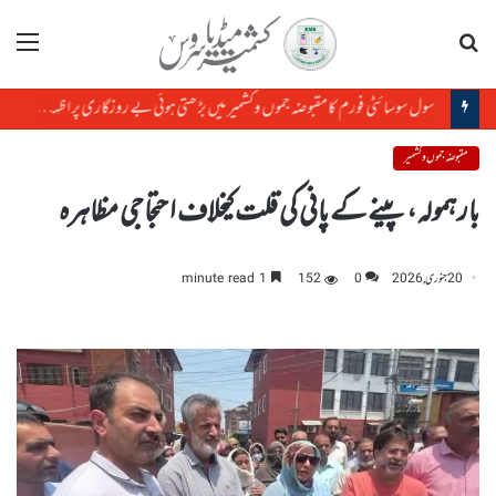
تلاش
مینو
سول سوسائٹی فورم کا مقبوضہ جموں وکشمیر میں بڑھتی ہوئی بے روزگاری پر اظہارتشویش
مقبوضہ جموں و کشمیر
بارہمولہ، پینے کے پانی کی قلت کیخلاف احتجاجی مظاہرہ
20 جنوری, 2026
0
152
1 minute read