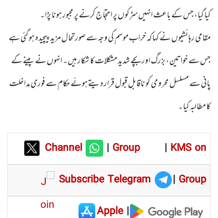
کیا گیا، جس کے باعث انہیں سڑکوں پر احتجاج کرنے پر مجبور ہونا پڑا۔
مقامی رہائشیوں نے کہا کہ خراب موسم کی وجہ سے صورتحال مزید پیچیدہ ہو گئی ہے
جس سے خواتین، بزرگ اور بچے شدید مشکلات کا شکار ہیں۔ انہوں نے پینے کے
پانی سے مسلسل محرومی کو ناقابل قبول قرار دیتے ہوئے حکام سے فوری مداخلت
کا مطالبہ کیا۔
Channel
|
Group
|
KMS on
Subscribe Telegram
|
Group
Apple
|