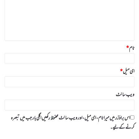
ص
ر
ہ
*
نام
*
ای میل
*
ویب‌ سائٹ
اس براؤزر میں میرا نام، ای میل، اور ویب سائٹ محفوظ رکھیں اگلی بار جب میں تبصرہ
کرنے کےلیے۔