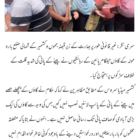
سری نگر:غیر قانونی طور پر بھارت کے زیر قبضہ جموں و کشمیر کے شمالی ضلع بارہ
مولہ کے گاؤں تیلگام پائین کے رہائشیوں نے پینے کے پانی کی شدید قلت کے
خلاف سڑکوں پر احتجاج کیا۔
کشمیر میڈیا سروس کے مطابق مظاہرین نے کہا کہ حکام نے گاؤں کے پچھلے حصے
میں پینے کے پانی کے پائپ لائنیں نصب نہیں کیں جس کی وجہ سے گاؤں کی ایک
بڑی آبادی کو صاف پانی تک رسائی حاصل نہیں ہے۔ انہوں نے بتایا کہ متعلقہ
محکموں کو بار بار اپیلیں اور درخواستیں دینے کے باوجود کوئی خاطر خواہ اقدام نہیں