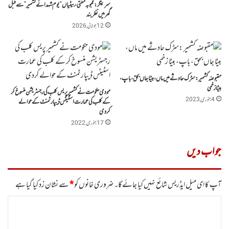
سرینگر : محبوبہ مفتی ، بیٹیاں ”یوم شہدائے کشمیر” سے قبل
گھر میں نظر بند
12 جولائی, 2026
مقبوضہ کشمیر :سڑک حادثے میں ماں، بیٹا جاں بحق، باپ،
بیٹا زخمی
مودی حکومت نے کشمیر پریس کلب کی رجسٹریشن منسوخ کر
4 جنوری, 2023
کے کلب کی عمارت اسٹیٹس ڈیپارٹمنٹ کے حوالے
کردی
17 جنوری, 2022
جواب دیں
آپ کا ای میل ایڈریس شائع نہیں کیا جائے گا۔
ضروری خانوں کو
*
سے نشان زد کیا گیا ہے
ت
ب