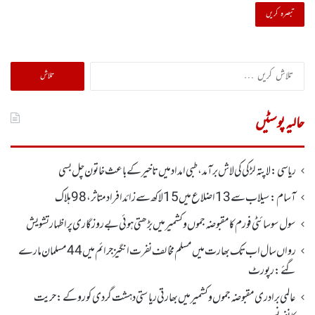
تلاش
کریں
برائے:
حالیہ پوسٹیں
ریاسی: لاپتہ لڑکی کی لاش برآمد، طبی امداد میں تاخیرکے باعث خاتون چل بسی
آسام: سیلاب سے 13اضلاع میں 15لاکھ سے زائد افراد متاثر ، 98ہلاک
سول سوسائٹی فورم کا مقبوضہ جموں وکشمیر میں بڑھتی ہوئی بے روزگاری پر اظہارتشویش
رواں سال اب تک بھارت میں مسلم مخالف نفرت انگیز جرائم میں 44 مسلمان مارے
گئے: رپورٹ
عالمی برادری مقبوضہ جموں وکشمیر میں بھارتی ریاستی دہشت گردی کو روکے : حریت