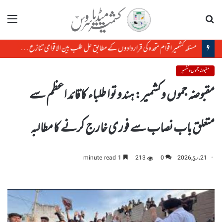
تلاش
مینو
مسئلہ کشمیر اقوام متحدہ کی قراردادوں کے مطابق حل طلب بین الاقوامی تنازع ہے، حافظ حفیظ الرحمن
مقبوضہ جموں و کشمیر
مقبوضہ جموں وکشمیر: ہندو توا طلباء کا قائد اعظم سے
متعلق باب نصاب سے فوری خارج کرنے کا مطالبہ
21 مارچ, 2026
0
213
1 minute read