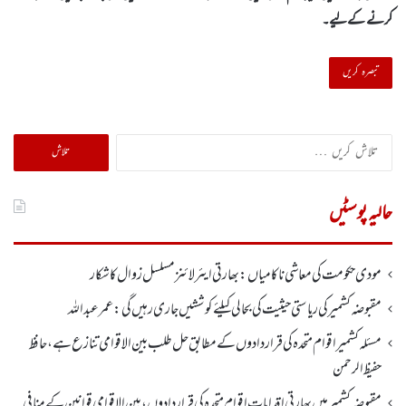
کرنے کےلیے۔
تلاش
کریں
برائے:
حالیہ پوسٹیں
مودی حکومت کی معاشی ناکامیاں: بھارتی ایئرلائنز مسلسل زوال کا شکار
مقبوضہ کشمیر کی ریاستی حیثیت کی بحالی کیلئے کوششیں جاری رہیں گی: عمر عبداللہ
مسئلہ کشمیر اقوام متحدہ کی قراردادوں کے مطابق حل طلب بین الاقوامی تنازع ہے، حافظ
حفیظ الرحمن
مقبوضہ کشمیر میں بھارتی اقدامات اقوام متحدہ کی قراردادوں، بین الاقوامی قوانین کے منافی