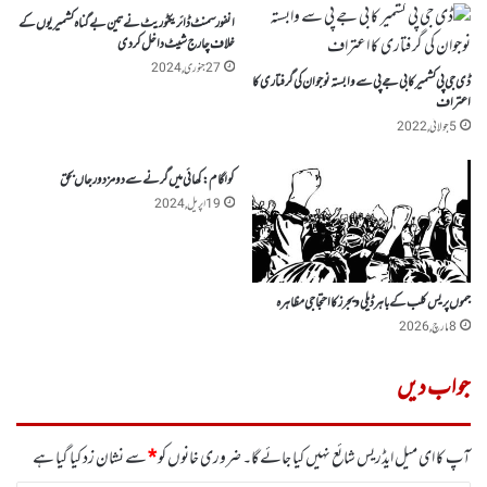
انفورسمنٹ ڈائریکٹوریٹ نے تین بے گناہ کشمیریوں کے
خلاف چارج شیٹ داخل کر دی
27 جنوری, 2024
ڈی جی پی کشمیر کا بی جے پی سے وابستہ نوجوان کی گرفتاری کا
اعتراف
5 جولائی, 2022
کولگام :کھائی میں گرنے سے دو مزدور جاں بحق
19 اپریل, 2024
جموں پریس کلب کے باہر ڈیلی ویجرز کا احتجاجی مظاہرہ
8 مارچ, 2026
جواب دیں
آپ کا ای میل ایڈریس شائع نہیں کیا جائے گا۔
ضروری خانوں کو
*
سے نشان زد کیا گیا ہے