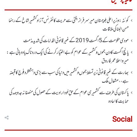
کوئٹہ : وزیر اعلی بلوچستان میر سرفراز بگٹی سے حریت کانفرنس آزاد کشمیر شاخ کے رہنما
حسن البنا کی ملاقات
مودی حکومت کے 5اگست2019کے غیر قانونی اقدامات کی شدید مذمت
پانچ اگست کادن جموں و کشمیر کے عوام کو بے اختیار کرنے کی ایک دردناک یاد دہانی ہے:
میرواعظ عمر فاروق
بھارت کے غیر قانونی زیر تسلط جموں و کشمیر میں دنیا کی سب سے بڑی دہشتگرد فوج کا قبضہ
ہے،، مشعال ملک
پاکستان کی طرف سے کشمیری عوام کے حقِ خودارادیت کے حصول کی منصفانہ جدوجہد کی
حمایت کا اعادہ
Social