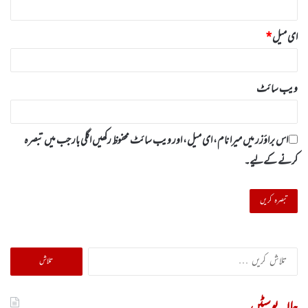
ای میل
*
ویب‌ سائٹ
اس براؤزر میں میرا نام، ای میل، اور ویب سائٹ محفوظ رکھیں اگلی بار جب میں تبصرہ
کرنے کےلیے۔
تلاش
کریں
برائے:
حالیہ پوسٹیں