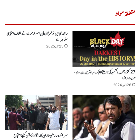
متعلقہ مواد
راجوری میں نوعمر لڑکی کی پراسرار موت کے خلاف احتجاجی
مظاہرے
25 مئی, 2025
27اکتوبر جموں وکشمیر کی تاریخ کا ایک سیاہ ترین دن ہے،
حریت رہنما
26 اکتوبر, 2024
سرینگر :عارضی ملازمین کا ریگولرائزیشن کیلئے احتجاج