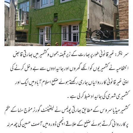
سرینگر: غیرقانونی طورپر بھارت کے زیر قبضہ جموں وکشمیر میں بھارتی قابض
انتظامیہ نے کشمیریوں کو انکے گھروں اور جائیدادوں سے بے دخل کرنے کی
اپنی غیر قانونی کارروائیاں جاری رکھتے ہوئے ضلع اسلام آباد میں ایک اور
کشمیری شہری کی جائید اد ضبط کر لی ہے ۔
کشمیر میڈیا سروس کے مطابق بھارتی پولیس نے لیفٹیننٹ گورنر منوج سنہا کے حکم
پر کارروائی کرتے ہوئے ضلع کے علاقے انچھی ڈورہ میں آصف حسین کی چھ مرلہ