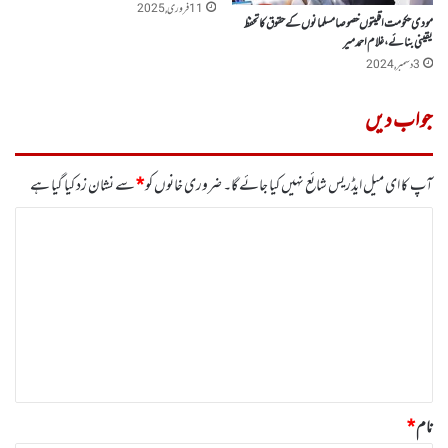
11 فروری, 2025
مودی حکومت اقلیتوں خصوصا مسلمانوں کے حقو ق کا تحفظ
یقینی بنائے ، غلام احمد میر
3 دسمبر, 2024
جواب دیں
آپ کا ای میل ایڈریس شائع نہیں کیا جائے گا۔
ضروری خانوں کو
*
سے نشان زد کیا گیا ہے
ت
ب
ص
ر
ہ
*
نام
*