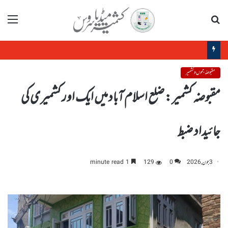
تلاش
مینو
پانچ اگست کادن جموں و کشمیر کے عوام کو بے اختیار کرنے کی ایک دردناک یاد دہانی ہے: میرواعظ عمر فاروق
مقبوضہ جموں و کشمیر
مقبوضہ کشمیر : ضلع اسلام آباد میں ایک اور کشمیری کی
جائیداد ضبط
3 جون, 2026
0
129
1 minute read