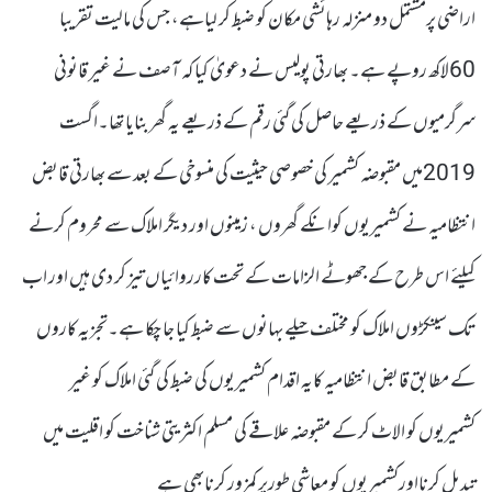
اراضی پرمشتمل دو منزلہ رہائشی مکان کو ضبط کر لیاہے، جس کی مالیت تقریبا
60لاکھ روپے ہے۔ بھارتی پولیس نے دعویٰ کیا کہ آصف نے غیر قانونی
سرگرمیوں کے ذریعے حاصل کی گئی رقم کے ذریعے یہ گھر بنایا تھا۔اگست
2019میں مقبوضہ کشمیر کی خصوصی حیثیت کی منسوخی کے بعد سے بھارتی قابض
انتظامیہ نے کشمیریوں کوانکے گھروں ، زمینوں اور دیگر املاک سے محروم کرنے
کیلئے اس طرح کے جھوٹے الزامات کے تحت کارروائیاں تیز کر دی ہیں اور اب
تک سینکڑوں املاک کو مختلف حیلے بہانوں سے ضبط کیا جا چکا ہے۔تجزیہ کاروں
کے مطابق قابض انتظامیہ کایہ اقدام کشمیریوں کی ضبط کی گئی املاک کو غیر
کشمیریوں کو الاٹ کر کے مقبوضہ علاقے کی مسلم اکثریتی شناخت کو اقلیت میں
تبدیل کرنااورکشمیریوں کو معاشی طورپر کمزور کرنابھی ہے