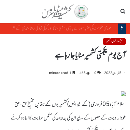
تلاش
مینو
مودی حکومت کی خفیہ سودے بازی: میتی، ناگا اور کوکی زو کی رضامندی کے بغیر منی پور کی زمین کا سودا
مقبوضہ جموں و کشمیر
آج یوم یکجہتی کشمیر منایا جا رہا ہے
5 فروری, 2022
0
465
1 minute read
اسلام آباد 05 فروری (کے ایم ایس)کشمیریوں کے ناقابل تنسیخ حق، حق
خودارادیت کے حصول کے لیے ان کی جدوجہد کی مکمل حمایت کا اعادہ کرنے