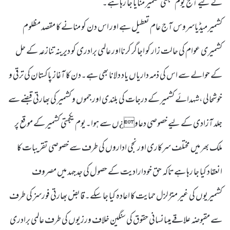
کے لیے آج یوم یکجہتی کشمیر منایا جا رہا ہے۔
کشمیر میڈیاسروس آج عام تعطیل ہے اور اس دن کو منانے کا مقصد مظلوم
کشمیری عوام کی حالت زار کو اجاگر کرنااور عالمی برادری کو دیرینہ تنازعہ کے حل
کے حوالے سے اس کی ذمہ داریاں یاد دلانا بھی ہے۔دن کا آغاز پاکستان کی ترقی و
خوشحالی،شہدائے کشمیر کے درجات کی بلندی اور جموں و کشمیر کی بھارتی قبضے سے
جلد آزادی کے لیے خصوصی دعاو¿ں سے ہوا۔یوم یکجہتی کشمیر کے موقع پر
ملک بھر میں مختلف سرکاری اور نجی اداروں کی طرف سے خصوصی تقریبات کا
انعقاد کیا جا رہا ہے تاکہ حق خودارادیت کے حصول کی جدجہد میں مصروف
کشمیریوں کی غیر متزلزل حمایت کا اعادہ کیا جا سکے۔قابض بھارتی فورسز کی طرف
سے مقبوضہ علاقے میںانسانی حقوق کی سنگین خلاف ورزیوں کی طرف عالمی برادری