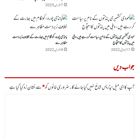
7 جنوری, 2025
مودی کشمیری پنڈتوں کے نام پر سیاست کر رہے ہیں، دہلی
بانڈی پورہ، کولگام میں بھارت کے خلاف زبردست
میں پنڈتوں کا احتجاج
مظاہرے
11 جولائی, 2022
4 جنوری, 2022
جواب دیں
آپ کا ای میل ایڈریس شائع نہیں کیا جائے گا۔
ضروری خانوں کو
*
سے نشان زد کیا گیا ہے
ت
ب
ص
ر
ہ