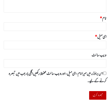
*
نام
*
ای میل
*
ویب‌ سائٹ
اس براؤزر میں میرا نام، ای میل، اور ویب سائٹ محفوظ رکھیں اگلی بار جب میں تبصرہ
کرنے کےلیے۔