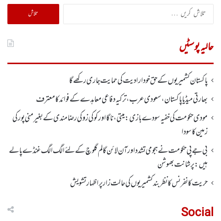
تلاش
کریں
برائے:
حالیہ پوسٹیں
پاکستان کشمیریوں کے حق خودارادیت کی حمایت جاری رکھے گا
بھارتی میڈیا پاکستان، سعودی عرب، ترکیہ دفاعی معاہدے کے فوائد کا معترف
مودی حکومت کی خفیہ سودے بازی: میتی، ناگا اور کوکی زو کی رضامندی کے بغیر منی پور کی
زمین کا سودا
بی جے پی حکومت نے ہجومی تشدد اورآن لائن گالم گلوچ کے لئے الگ الگ غنڈے پالے
ہیں: پرشانت بھوشن
حریت کانفرنس کا نظر بند کشمیریوں کی حالت زار پر اظہار تشویش
Social