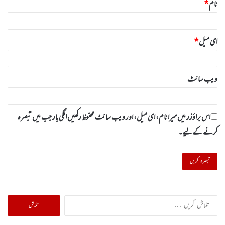
نام
*
ای میل
*
ویب‌ سائٹ
اس براؤزر میں میرا نام، ای میل، اور ویب سائٹ محفوظ رکھیں اگلی بار جب میں تبصرہ
کرنے کےلیے۔
تلاش
کریں