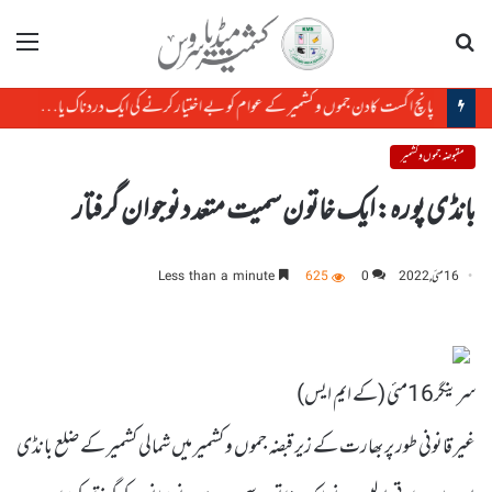
تلاش
مینو
پانچ اگست کادن جموں و کشمیر کے عوام کو بے اختیار کرنے کی ایک دردناک یاد دہانی ہے: میرواعظ عمر فاروق
مقبوضہ جموں و کشمیر
بانڈی پورہ:ایک خاتون سمیت متعدد نوجوان گرفتار
16 مئی, 2022
0
625
Less than a minute
سرینگر16مئی (کے ایم ایس)
غیر قانونی طور پر بھارت کے زیر قبضہ جموں و کشمیر میں شمالی کشمیر کے ضلع بانڈی