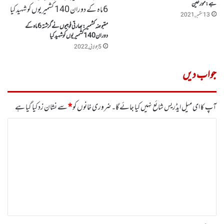
ہے: مورخین
13 ستمبر, 2021
مقبوضہ کشمیر:بھارتی فوجیوں نے گزشتہ 6ماہ کے
دوران 140 کشمیر یوں کو شہید کیا
5 جولائی, 2022
جواب دیں
آپ کا ای میل ایڈریس شائع نہیں کیا جائے گا۔
ضروری خانوں کو
*
سے نشان زد کیا گیا ہے
ت
ب
ص
ر
ہ
*