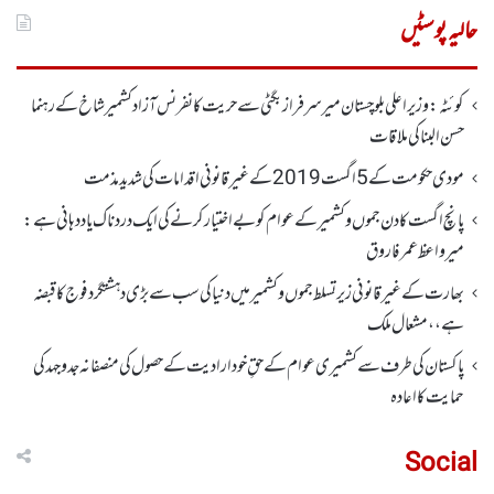
برائے:
حالیہ پوسٹیں
کوئٹہ : وزیر اعلی بلوچستان میر سرفراز بگٹی سے حریت کانفرنس آزاد کشمیر شاخ کے رہنما
حسن البنا کی ملاقات
مودی حکومت کے 5اگست2019کے غیر قانونی اقدامات کی شدید مذمت
پانچ اگست کادن جموں و کشمیر کے عوام کو بے اختیار کرنے کی ایک دردناک یاد دہانی ہے:
میرواعظ عمر فاروق
بھارت کے غیر قانونی زیر تسلط جموں و کشمیر میں دنیا کی سب سے بڑی دہشتگرد فوج کا قبضہ
ہے،، مشعال ملک
پاکستان کی طرف سے کشمیری عوام کے حقِ خودارادیت کے حصول کی منصفانہ جدوجہد کی
حمایت کا اعادہ
Social