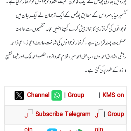
پورہ میں بھارتی پولیس نے ایک خاتون سمیت متعدد نوجوانوں کو گرفتار کرلیا ہے۔
کشمیرمیڈیاسروس کے مطابق پولیس کے ایک ترجمان نے ایک بیان میں
نوجوانوں کی گرفتاری کا جواز پیش کرنے کیلئے انہیں مجاہد تنظیموں سے وابستہ
عسکریت پسند قراردیا ہے ۔گرفتار نوجوانوں کی شناخت عارف اعجاز ، اعجاز احمد
ریشی ،شارق احمد لون، ریاض احمد میر،غلام محمد وازہ، مقصود احمد ملک اور شیما شفیع
وازہ کے طور پر کی گئی ہے۔
Channel
|
Group
|
KMS on
Subscribe Telegram
|
Group