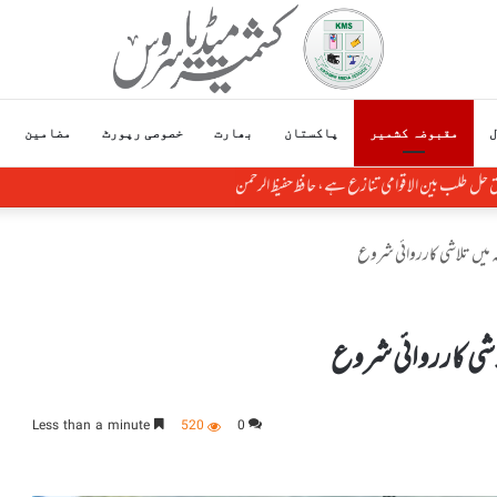
ل
مقبوضہ کشمیر
پاکستان
بھارت
خصوصی رپورٹ
مضامین
ق حل طلب بین الاقوامی تنازع ہے، حافظ حفیظ الرحمن
لہ میں تلاشی کارروائی شروع
تلاشی کارروائی شروع
Less than a minute
520
0