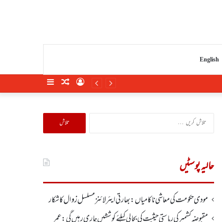
English
Sidebar
Random
Log
Article
In
تلاش
کریں
برائے:
حالیہ پوسٹیں
مودی حکومت کی معاشی ناکامیاں: بھارتی ایئرلائنز مسلسل زوال کا شکار
مقبوضہ کشمیر کی ریاستی حیثیت کی بحالی کیلئے کوششیں جاری رہیں گی: عمر