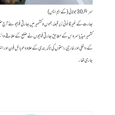
سرینگر30 جولائی (کے ایم ایس)
بھارت کے غیرقانونی زیر قبضہ جمو ں و کشمیر میں بھارتی فوجیوںنے آج ض
کشمیر میڈیا سروس کے مطابق بھارتی فوجیو ں نے ضلع کے علاقے وانیگام
کے داخلی اور خارجی راستوں کی ناکہ بندی کے علاوہ موبائل فون او
جاری تھا۔