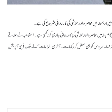
لع بارہمولہ میں محاصرہ اور تلاشی کی کارروائی شروع کی ہے۔
 بالا میں محاصرہ اور تلاشی کی کارروائی جاری کررکھی ہے۔ انتظامیہ نے علاقے
ر انٹرنٹ سروس کو بھی معطل کررکھا ہے۔ آخری اطلاعات آنے تک فوجی آپریشن