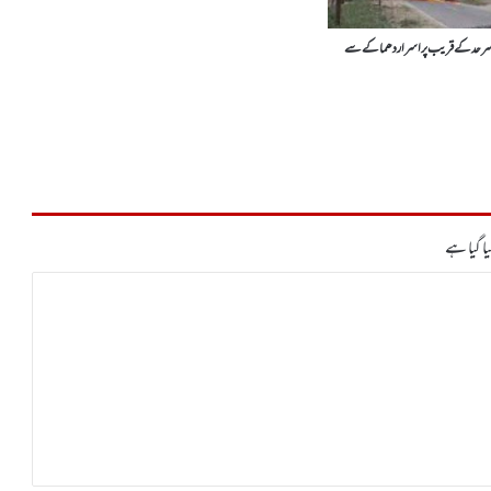
 سرحد کے قریب پراسرار دھماکے سے
ا گیا ہے