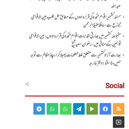
عبداللہ
مسئلہ کشمیر اقوام متحدہ کی قراردادوں کے مطابق حل طلب بین الاقوامی
تنازع ہے، حافظ حفیظ الرحمن
مقبوضہ کشمیر میں بھارتی اقدامات اقوام متحدہ کی قراردادوں، بین الاقوامی
قوانین کے منافی ہیں،رضوان سعید شیخ
بھارت آزاد کشمیر سے متعلق غلط معلومات پھیلا کر اپنے مظالم سے توجہ
نہیں ہٹا سکتا: دفتر خارجہ
Social
Telegram
WhatsApp
WhatsApp
Telegram
Google
Facebook
RSS
Group
Group
Play
X