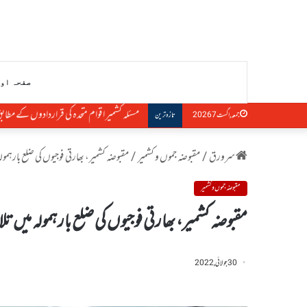
صفحہ او
مسئلہ کشمیر اقوام متحدہ کی قراردادوں کے مطاب
جمعہ, اگست 7 2026
تازہ ترین
سرورق
/
مقبوضہ جموں و کشمیر
/
مقبوضہ کشمیر، بھارتی فوجیوں کی ضلع بارہمو
مقبوضہ جموں و کشمیر
مقبوضہ کشمیر، بھارتی فوجیوں کی ضلع بارہمولہ میں 
30 جولائی, 2022