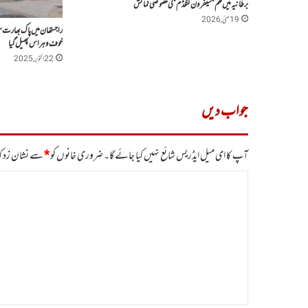
برطانیہ میں فلم ”سیفرون کنگڈم ”کی خصوصی نمائش
19 مئی, 2026
راجستھان میں پاک بھارت
خوف وہراس پھیل گیا
22 اکتوبر, 2025
جواب دیں
آپ کا ای میل ایڈریس شائع نہیں کیا جائے گا۔
ضروری خانوں کو
*
سے نشان زد کی
ت
ب
ص
ر
ہ
*