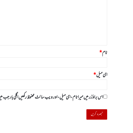
ب
ص
ر
ہ
*
نام
*
ای میل
*
اس براؤزر میں میرا نام، ای میل، اور ویب سائٹ محفوظ رکھیں اگلی بار جب