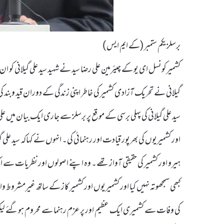
برسلزیکم ستمبر (کے ایم ایس )
کشمیرکونسل ای یو کے چیئرمین علی رضا سید نے شہید سید علی گیلانی کو
گیلانی نے تحریک آزادی کشمیر کی خاطر اپنی زندگی کے دوران قید وبند
سید علی گیلانی کی پہلی برسی کے موقع پر برسلز سے جاری ایک بیان میں 
اور کشمیریوں کی بھرپور قیادت اور رہنمائی کی۔ انہوں نے کہاکہ سید علی 
ہیرو اور کشمیر کی حقیقی آواز تھے۔ وہ اپنے اصولوں اور نظریات سے ایک
کبھی سمجھوتہ نہیں کیا اور کشمیریوں اور کشمیر کاز کے ساتھ غیرمشروط واب
کی وفات سے کشمیری ایک عظیم اور پرعزم رہنما سے محروم ہوگئے لیک