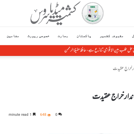
ل
مقبوضہ کشمیر
پاکستان
بھارت
خصوصی رپورٹ
مضامین
ق حل طلب بین الاقوامی تنازع ہے، حافظ حفیظ الرحمن
دار خراج عقیدت
شاندار خراج عقیدت
1 minute read
648
0