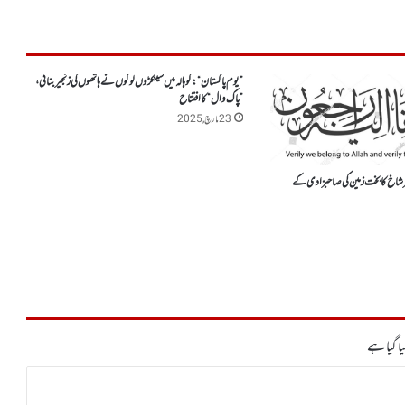
”یوم پاکستان“: کوہالہ میں سینکڑوں لوگوں نے ہاتھوں کی زنجیر بنائی،
”پاک وال“ کا افتتاح
23 مارچ, 2025
 شاخ کابخت زمین کی صاحبزادی کے
ا گیا ہے