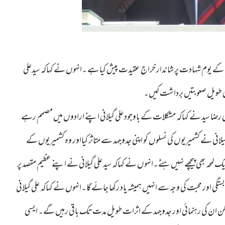
 ان کے یوم شہادت پر شاندار خراج عقیدت پیش کیا ہے ۔انہوں نے کہاکہ سیدعلی
 کی طویل صعوبتیں برداشت کیں۔
علی رضا سید نے کہاکہ مشکلات کے باوجود علی گیلانی اپنے ارادوں میں مصمم رہے
گیلانی نے کشمیریوں کی نسلوں کو اپنی جدوجہد سے متاثر کیااور وہ کشمیریوں کے
 لمحہ بھی پیچھے نہیں ہٹے۔انہوں نے کہاکہ سید علی گیلانی نے اپنے عظیم مقصد پر
ستگی اور محبت کی وجہ سے انہیں ہمیشہ یاد رکھا جائے گا۔انہوں نے کہاکہ علی گیلانی
ن ان کی رہنمائی اور جدوجہد کے اثرات طویل مدت تک باقی رہیں گے۔ ایسی