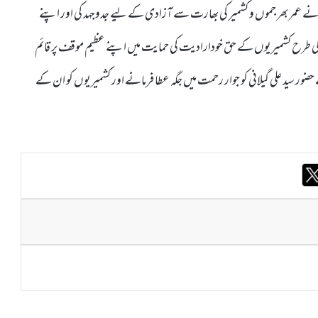
ی نے عمر بھر جموں و کشمیر کی بھارت سے آزادی کے لیے جدوجہد کی اور اپنے
اڑ کی طرح کشمیریوں کے حق خودارادیت کی حمایت میں اپنے عظیم موقف پر قائم
ر سید علی گیلانی کو جوار رحمت میں جگہ عطا فرمانے اور کشمیریوں کو ان کے