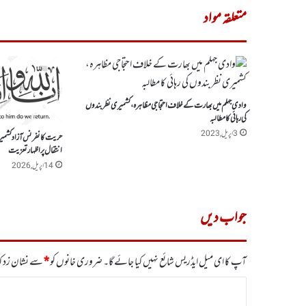
متعلقہ مواد
وادی جہلم میں بھارت کے خلاف احتجاجی مظاہرہ، کشمیری نظربندوں
کی رہائی کا مطالبہ
3 اپریل, 2023
حریت کانفرنس آزادکشمیر
انتقال پر اظہار تعزیت
14 اپریل, 2026
جواب دیں
آپ کا ای میل ایڈریس شائع نہیں کیا جائے گا۔
ضروری خانوں کو
*
سے نشان زد کی
ت