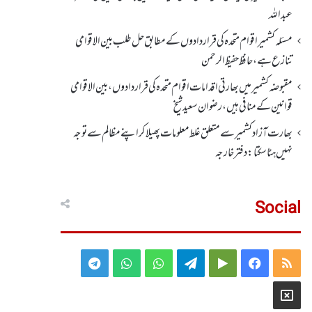
عبداللہ
مسئلہ کشمیر اقوام متحدہ کی قراردادوں کے مطابق حل طلب بین الاقوامی
تنازع ہے، حافظ حفیظ الرحمن
مقبوضہ کشمیر میں بھارتی اقدامات اقوام متحدہ کی قراردادوں، بین الاقوامی
قوانین کے منافی ہیں،رضوان سعید شیخ
بھارت آزاد کشمیر سے متعلق غلط معلومات پھیلا کر اپنے مظالم سے توجہ
نہیں ہٹا سکتا: دفتر خارجہ
Social
Telegram
WhatsApp
WhatsApp
Telegram
Google
Facebook
RSS
Group
Group
Play
X