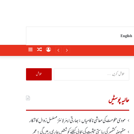
English
Sidebar
Random
Log
Article
In
تلاش
کریں
برائے:
حالیہ پوسٹیں
مودی حکومت کی معاشی ناکامیاں: بھارتی ایئرلائنز مسلسل زوال کا شکار
مقبوضہ کشمیر کی ریاستی حیثیت کی بحالی کیلئے کوششیں جاری رہیں گی: عمر