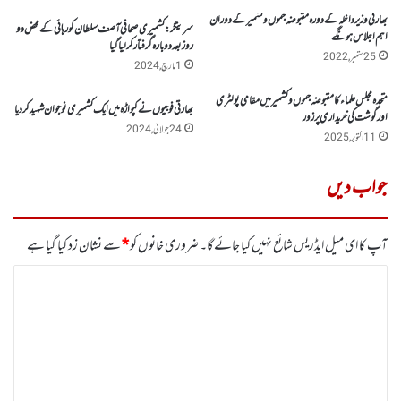
بھارتی وزیر داخلہ کے دورہ مقبوضہ جموں و کشمیر کے دوران
سرینگر :کشمیری صحافی آصف سلطان کو رہائی کے محض دو
اہم اجلاس ہونگے
روز بعد دوبارہ گرفتار کر لیا گیا
25 ستمبر, 2022
1 مارچ, 2024
متحدہ مجلس علماء کا مقبوضہ جموں وکشمیر میں مقامی پولٹری
بھارتی فوجیوں نے کپواڑہ میں ایک کشمیری نوجوان شہید کر دیا
اور گوشت کی خریداری پر زور
24 جولائی, 2024
11 اکتوبر, 2025
جواب دیں
آپ کا ای میل ایڈریس شائع نہیں کیا جائے گا۔
ضروری خانوں کو
*
سے نشان زد کیا گیا ہے
ت
ب
ص
ر
ہ