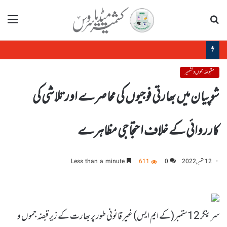
تلاش
مینو
جموں :جھوٹے مقدمے میں قید کشمیری کی درخواست ضمانت مسترد کردی
مقبوضہ جموں و کشمیر
شوپیان میں بھارتی فوجیوں کی محاصرے اورتلاشی کی
کارروائی کے خلاف احتجاجی مظاہرے
12 ستمبر, 2022
0
611
Less than a minute
سرینگر 12ستمبر(کے ایم ایس) غیر قانونی طور پر بھارت کے زیر قبضہ جموں و