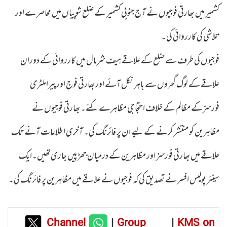
کشمیر میں بھارتی فوجیوں نے آج جنوبی کشمیر کے ضلع شوپیاں میں محاصرے اور
تلاشی کی کارروائی کی۔
فوجیوں کی طرف سے ضلع کے علاقے ہیف شرمال میں کارروائی کے دوران
علاقے کے لوگ گھروں سے باہر نکل آئے اور بھارتی فوج اورپیراملٹری
فورسزکے مظالم کے خلاف احتجاجی مظاہرے کئے۔ بھارتی فوجیوں نے
مظاہرین کو منتشر کرنے کے لیے ان پر فائرنگ کی۔ آخری اطلاعات آنے تک
علاقے میں بھارتی فورسز اور مظاہرین کے درمیان جھڑپیں جاری تھیں۔ایک
سینئر پولیس افسر نے تصدیق کی کہ فوجیوں نے علاقے میں مظاہرین پر فائرنگ کی۔
Channel
|
Group
|
KMS on