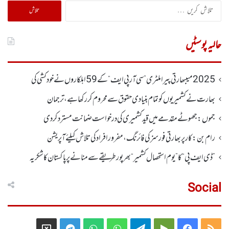
تلاش
کریں
برائے:
حالیہ پوسٹیں
2025 میںبھارتی پیرا ملٹری ”سی آر پی ایف“ کے 59 اہلکاروں نے خودکشی کی
بھارت نے کشمیریوں کو تمام بنیادی حقوق سے محروم کر رکھا ہے، ترجمان
جموں :جھوٹے مقدمے میں قید کشمیری کی درخواست ضمانت مسترد کردی
رام بن : کار پربھارتی فورسز کی فائرنگ،مفرور افراد کی تلاش کیلئے آپریشن
”ڈی ایف پی “ کا ” یوم استحصال کشمیر “ بھر پور طریقے سے منانے پر پاکستان کا شکریہ
Social
Telegram
X
WhatsApp
WhatsApp
Telegram
Google
Facebook
RSS