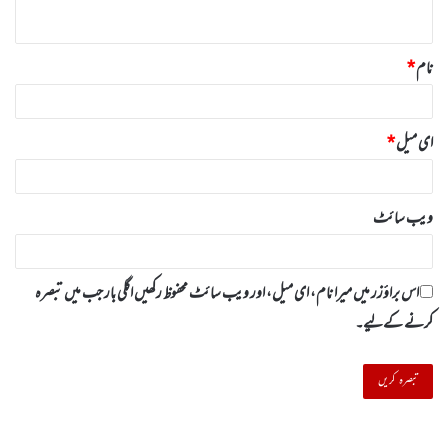
*
نام
*
ای میل
*
ویب‌ سائٹ
اس براؤزر میں میرا نام، ای میل، اور ویب سائٹ محفوظ رکھیں اگلی بار جب میں تبصرہ
کرنے کےلیے۔