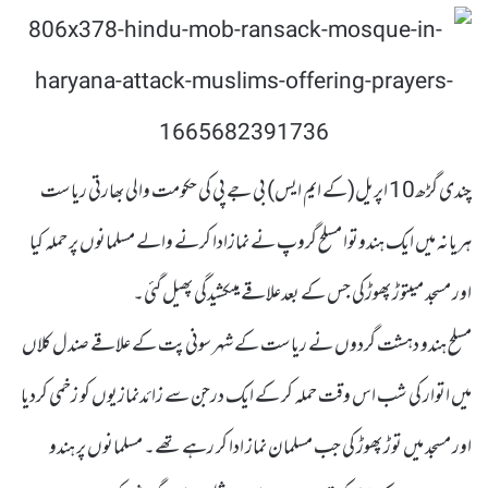
چندی گڑھ10 اپریل(کے ایم ایس) بی جے پی کی حکومت والی بھارتی ریاست
ہریانہ میں ایک ہندوتوا مسلح گروپ نے نمازادا کرنے والے مسلمانوں پر حملہ کیا
اور مسجد میںتوڑ پھوڑکی جس کے بعدعلاقے میںکشیدگی پھیل گئی۔
مسلح ہندو دہشت گردوں نے ریاست کے شہر سونی پت کے علاقے صندل کلاں
میں اتوار کی شب اس وقت حملہ کر کے ایک درجن سے زائدنمازیوں کو زخمی کردیا
اور مسجد میں توڑ پھوڑ کی جب مسلمان نماز ادا کر رہے تھے۔ مسلمانوں پر ہندو