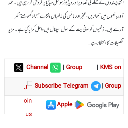
انتہاپسندوں کے حملے کی تصاویراورویڈیوزسوشل میڈیا پر گردش کر رہی ہیں۔ حملہ
آور ہاتھوں میں تلواریں، خنجر اور بانس کی لاٹھیاں پکڑے آزاد گھومتے نظر
آرہے ہیں۔زخمیوں کو سونی پت کے سول اسپتال میں داخل کرایا گیا ہے۔ مزید
تفصیلات کا انتظارہے۔
Channel
|
Group
|
KMS on
Subscribe Telegram
|
Group
Apple
|