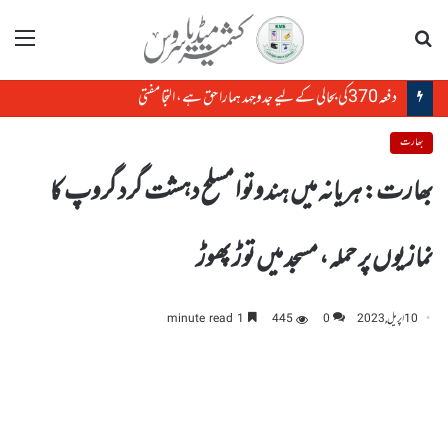
تلاش
مینو
دفعہ370کی بحالی کے لیے جدوجہد ہمارا حق ہے، التجا مفتی
بھارت
بھارت: ہریانہ میں ہندوتوا مسلح دہشت گرد گروپ کا
نمازیوں پر حملہ، مسجد میں توڑ پھوڑ
10 اپریل, 2023
0
445
1 minute read