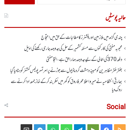
کریں
برائے:
حالیہ پوسٹیں
چندی گڑھ میں ملازمین اور پنشنرز کا مطالبات کے حق میں احتجاج
محبوبہ مفتی کی کارکنوں سے مسئلہ کشمیر کے حل کی جدوجہد جاری رکھنے کی اپیل
دفعہ370کی بحالی کے لیے جدوجہد ہمارا حق ہے، التجا مفتی
جنتر منتر مظاہرین کو مبینہ دہشت گرد ماڈیول سے جوڑنے پر امرتسر پولیس کمشنر کو ہٹا دیاگیا
بھارتی انتظامیہ نے میر واعظ عمر فاروق کو گھر میں نظر بندکر کے نماز جمعہ ادا کرنے سے
روک دیا
Social
Telegram
X
WhatsApp
WhatsApp
Telegram
Google
Facebook
RSS