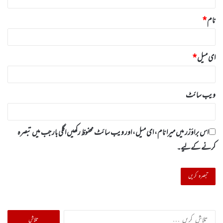
نام
*
ای میل
*
ویب‌ سائٹ
اس براؤزر میں میرا نام، ای میل، اور ویب سائٹ محفوظ رکھیں اگلی بار جب میں تبصرہ
کرنے کےلیے۔
تلاش