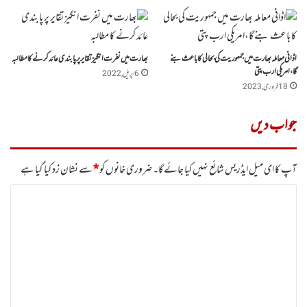
اڈانی معاملہ بھارت میں جمہوریت کی بحالی کا باعث بنے
بھارت میں نفرت انگیز تقایر پر پابندی عائد کرنے کا مطالبہ
گا،امریکی ارب پتی
6 اپریل, 2022
18 فروری, 2023
جواب دیں
آپ کا ای میل ایڈریس شائع نہیں کیا جائے گا۔
ضروری خانوں کو
*
سے نشان زد کیا گیا ہے
ت
ب
ص
ر
ہ
*