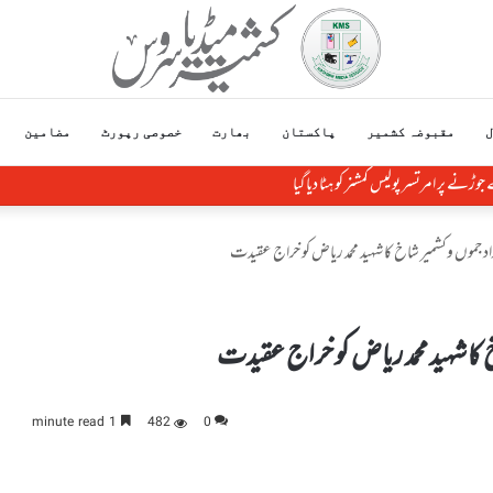
ل
مقبوضہ کشمیر
پاکستان
بھارت
خصوصی رپورٹ
مضامین
وڑنے پر امرتسر پولیس کمشنر کو ہٹا دیاگیا
 جموں وکشمیر شاخ کا شہید محمد ریاض کو خراج عقیدت
ا شہید محمد ریاض کو خراج عقیدت
1 minute read
482
0