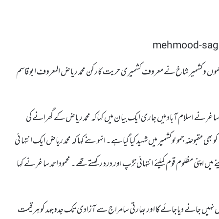
س آزاد جموں وکشمیر شاخ نے معروف کشمیری حریت کارکن محمد ریاض المعروف ابو قاسم
ساغر نے اسلام آباد میں جاری ایک بیان میں کہا کہ محمد ریاض کے گھرانے کی
و بھی مقبوضہ جموںوکشمیر میں شہید کیا گیا ہے۔ انہوںنے کہا کہ محمد ریاض ایک انتہا ئی
 اپنی مظلوم قوم کیلئے انتہائی تڑپ اور درد رکھتے تھے۔ محمود احمد ساغر نے کہا
یگاں نہیں جانے دیاجائے گا اور بھارتی سامراج سے آزادی تک جدوجہد کو ہر قیمت