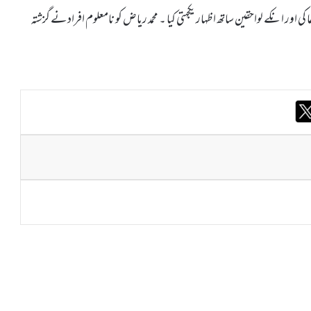
ور انکے لواحقین ساتھ اظہار یکجہتی کیا ۔ محمد ریاض کو نامعلوم افراد نے گزشتہ