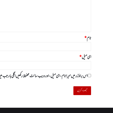
ص
ر
ہ
*
نام
*
ای میل
*
اس براؤزر میں میرا نام، ای میل، اور ویب سائٹ محفوظ رکھیں اگلی بار جب