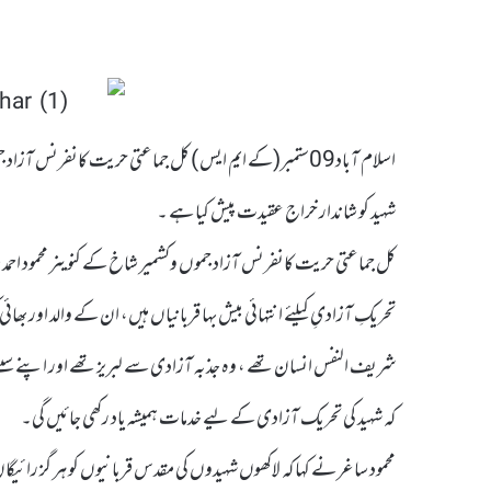
اسلام آباد09ستمبر(کے ایم ایس ) کل جماعتی حریت کانفرن
شہید کو شاندار خراج عقیدت پیش کیا ہے ۔
کل جماعتی حریت کانفرنس آزاد جموں وکشمیر شاخ کے کنوینر محمود احمد 
تحریکِ آزادیِ کیلئے انتہائی بیش بہا قربانیاں ہیں، ان کے والد اور بھائی ک
شریف النفس انسان تھے ، وہ جذبہ آزادی سے لبریز تھے اور اپنے سینے میں
کہ شہید کی تحریک آزادی کے لیے خدمات ہمیشہ یاد رکھی جائیں گی۔
محمود ساغر نے کہا کہ لاکھوں شہیدوں کی مقدس قربانیوں کو ہر گز رائ