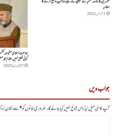
مقررین کا تنازعہ کشمیر کے تصفیے کے لیے روڈ میپ وضع کرنے کا
مطالبہ
11 دسمبر, 2023
جماعت اسلامی مقبوضہ کشمیر
کوئی تعلق نہیں ، غلام محمد ص
27 فروری, 2025
جواب دیں
آپ کا ای میل ایڈریس شائع نہیں کیا جائے گا۔
ضروری خانوں کو
*
سے نشان زد کی
ت
ب