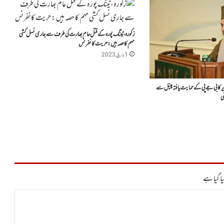
زکورہ، ٹینگ پورہ کے قتل عام بھارت کی طرف سے جاری نسل کشی
مہم کا حصہ ہیں : حریت کانفرنس
1 مارچ, 2023
 کا بی جے پی کے حمایت یافتہ پینل سے
فی
ا گیا ہے