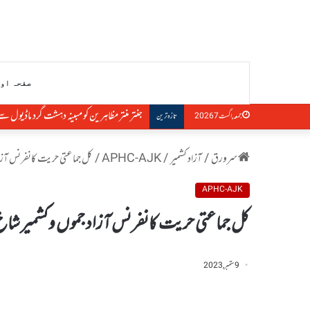
صفحہ او
جنتر منتر مظاہرین کو مبینہ دہشت گرد ماڈیول سے ج
جمعہ, اگست 7 2026
تازہ ترین
سرورق
/
آزاد کشمیر
/
APHC-AJK
/
کل جماعتی حریت کانفرنس آزاد
APHC-AJK
کل جماعتی حریت کانفرنس آزاد جموں وکشمیر شاخ ک
9 ستمبر, 2023