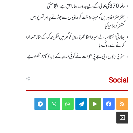
دفعہ370کی بحالی کے لیے جدوجہد ہمارا حق ہے، التجا مفتی
جنتر منتر مظاہرین کو مبینہ دہشت گرد ماڈیول سے جوڑنے پر امرتسر پولیس
کمشنر کو ہٹا دیاگیا
بھارتی انتظامیہ نے میر واعظ عمر فاروق کو گھر میں نظر بندکر کے نماز جمعہ ادا
کرنے سے روک دیا
مغربی بنگال: بی جے پی حکومت نے کوئی مساجد کے لاﺅڈ سپیکر نکلوا دیے
Social
Telegram
WhatsApp
WhatsApp
Telegram
Google
Facebook
RSS
Group
Group
Play
X