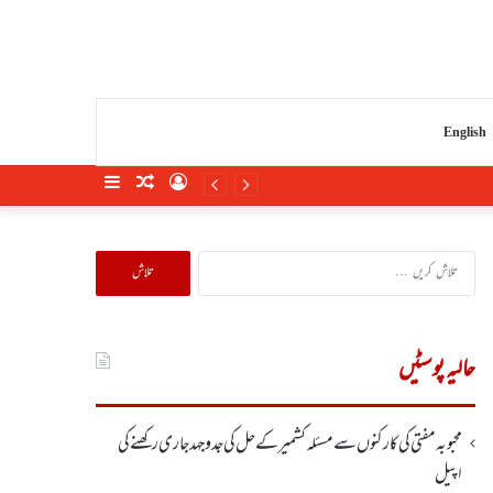
English
Sidebar
Random
Log
Article
In
تلاش
کریں
برائے:
حالیہ پوسٹیں
محبوبہ مفتی کی کارکنوں سے مسئلہ کشمیر کے حل کی جدوجہد جاری رکھنے کی
اپیل