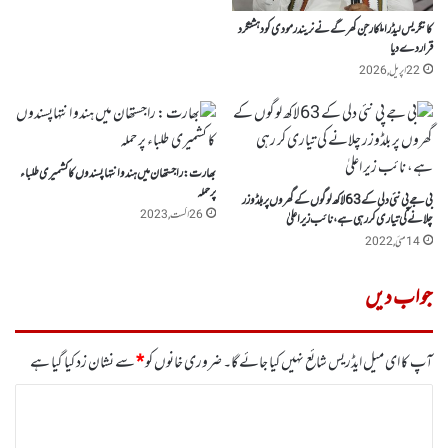
کانگریس لیڈرا ملکارجن کھرگے نے نریندر مودی کو دہشتگرد
قرار دے دیا
22 اپریل, 2026
بھارت : راجستھان میں ہندو انتہاپسندوں کا کشمیری طلباء
پر حملہ
بی جے پی نئی دلی کے 63لاکھ لوگوں کے گھروں پر بلڈوزر
26 اگست, 2023
چلانے کی تیاری کر رہی ہے، نائب زیر اعلیٰ
14 مئی, 2022
جواب دیں
آپ کا ای میل ایڈریس شائع نہیں کیا جائے گا۔
ضروری خانوں کو
*
سے نشان زد کیا گیا ہے
ت
ب