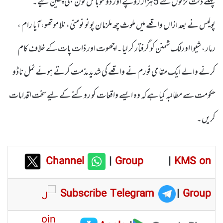
پہلے دلت لڑکوں سے 5ہزار روپے اور دو موبائل فون بھی چھین لیے۔
پولیس نے بعد ازاں واقعے میں ملوث چھ ملزمان پونو نومنی، نلا موتھو،آیا رام ،
رمار، شیوا اورلک شمنن کو گرفتار کر لیا۔اچھوت اور ذات پات کے خلاف کام
کرنے والے ایک مقامی فورم نے واقعے کی شدید مذمت کرتے ہوئے نمل ناڈو
حکومت سے مطالبہ کیا ہے کہ وہ ایسے واقعات کو روکنے کے لیے سخت اقدامات
کریں۔
Channel
|
Group
|
KMS on
Subscribe Telegram
|
Group