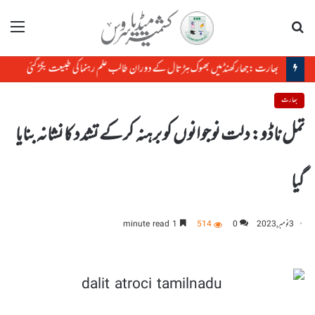
تلاش
مینو
بھارت :جھارکھنڈمیں بھوک ہڑتال کے دوران طالب علم رہنما کی طبیعت بگڑ گئی
بھارت
تمل ناڈو: دلت نوجوانوں کو برہنہ کر کے تشدد کا نشانہ بنایا
گیا
3 نومبر, 2023
0
514
1 minute read