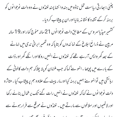
چنئی:بھارتی ریاست تمل ناڈو میں ہندو انتہا پسندغنڈوں نے دو دلت نوجوانوں کو
برہنہ کر کے تشدد کا نشانہ بنایا اور ان پر پیشاب کر دیا۔
کشمیر میڈیاسروس کے مطابق دلت نوجوانوں 21سالہ منوج کمار اور19سالہ
مرپین نے ذرائع ابلاغ کے نمائندوں کو بتایا کہ وہ تھمیر ابرانی ندی میں نہانے
کے بعد گھر واپس آرہے تھے کہ غنڈوں نے انہیں روکا اور انکے گھر اور ذات
کے بارے میں پوچھا ۔انہوںنے کہا کہ جب ملزمان کو پتہ چلا کہ ہم دلت کالونی کے
رہائشی ہیں تو انہوںنے ہمیں برہنہ کیا اور مار پیٹ کے علاوہ ہم پر پیشاب کیا۔متاثرہ
دلت نوجوانوں نے کہا کہ غنڈوں نے انہیں رات گئے تک یرغمال بنائے رکھا
اور لاٹھیوں اور سلاخوں سے مارتے ہیں۔غنڈوں نے موقع سے فرار ہونے سے