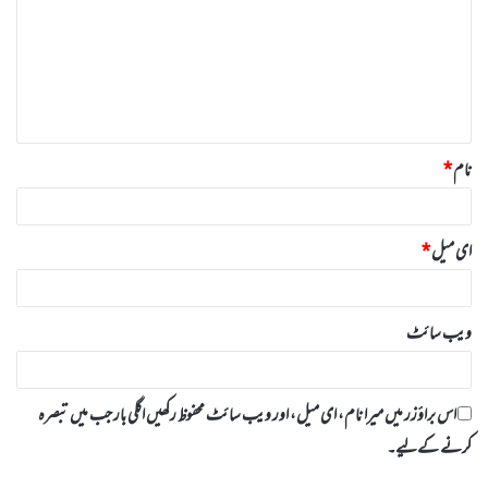
ص
ر
ہ
*
نام
*
ای میل
*
ویب‌ سائٹ
اس براؤزر میں میرا نام، ای میل، اور ویب سائٹ محفوظ رکھیں اگلی بار جب میں تبصرہ
کرنے کےلیے۔