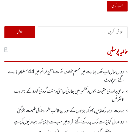
تلاش
کریں
برائے:
حالیہ پوسٹیں
رواں سال اب تک بھارت میں مسلم مخالف نفرت انگیز جرائم میں 44 مسلمان مارے
گئے: رپورٹ
عالمی برادری مقبوضہ جموں وکشمیر میں بھارتی ریاستی دہشت گردی کو روکے : حریت
کانفرنس
بھارت :جھارکھنڈمیں بھوک ہڑتال کے دوران طالب علم رہنما کی طبیعت بگڑ گئی
رواںسال کینیڈا سے ملک بدر کئے گئے افراد میں سب سے بڑی تعداد بھارتیوں کی ہے