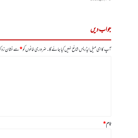
جواب دیں
آپ کا ای میل ایڈریس شائع نہیں کیا جائے گا۔
ضروری خانوں کو
*
سے نشان زد کی
ت
ب
ص
ر
ہ
*
نام
*