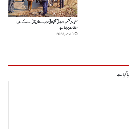
مقبوضہ کشمیر:بھارتی تحقیقاتی ادارے ایس آئی اے کے متعدد
مقامات پر چھاپے
13 دسمبر, 2023
ا گیا ہے