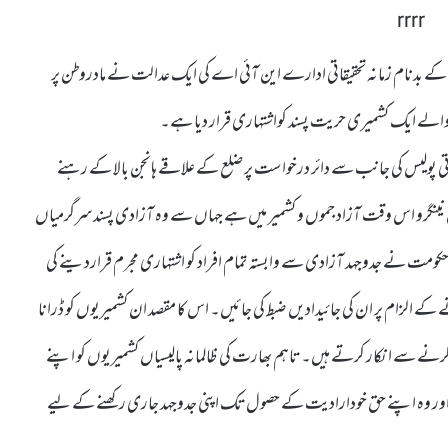
رت کے بدنام زمانہ تحقیقاتی ادارے این آئی اے کی ایک عدالت نے مادروطن پر
نے والے ایک کشمیری حریت پسند کواشتہاری قرار دیا ہے۔
ی پولیس کی جانب سے دائر درخواست پر ضلع کے علاقے ہانجن بالا کے رہنے
اشق نینگرو اس وقت آزاد جموں و کشمیر میں ہے جہاں سے وہ آزادی پسند سرگرمیاں
کومت نے جدوجہد آزادی سے وابستہ تمام افراد کو اشتہاری مجرم قراردینے کی
ے الزام پر ان کی جائیدادیں ضبط کی جائیں۔ اس کا مقصد ان کشمیریوں کو ڈرانا
کرنے سے انکار کرتے ہیں۔ تاہم بھارت کی ظالمانہ پالیسیاں کشمیریوں کو اپنے
یں اور وہ اپنے حق خودارادیت کے حصول تک اپنی جدوجہد جاری رکھنے کے لیے