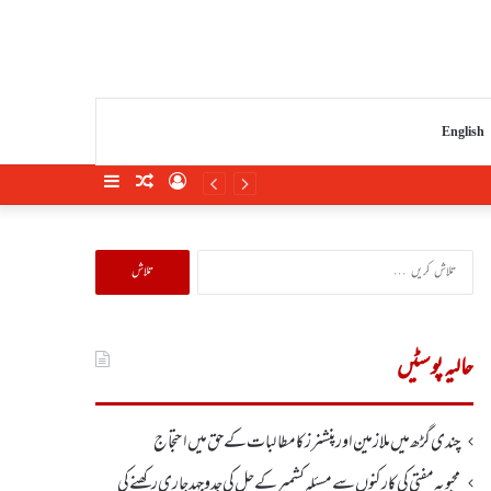
English
Sidebar
Random
Log
Article
In
تلاش
کریں
برائے:
حالیہ پوسٹیں
چندی گڑھ میں ملازمین اور پنشنرز کا مطالبات کے حق میں احتجاج
محبوبہ مفتی کی کارکنوں سے مسئلہ کشمیر کے حل کی جدوجہد جاری رکھنے کی