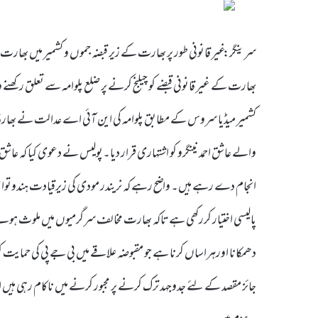
سرینگر: غیر قانونی طور پر بھارت کے زیر قبضہ جموں و کشمیر میں بھا
بھارت کے غیر قانونی قبضے کو چیلنج کرنے پر ضلع پلوامہ سے تعلق رکھ
کشمیر میڈیا سروس کے مطابق پلوامہ کی این آئی اے عدالت نے بھارت
والے عاشق احمد نینگرو کو اشتہاری قرار دیا۔پولیس نے دعوی کیا کہ ع
انجام دے رہے ہیں۔ واضح رہے کہ نریندر مودی کی زیرقیادت ہندوتوا ح
پالیسی اختیار کررکھی ہے تاکہ بھارت مخالف سرگرمیوں میں ملوث ہونے ک
دھمکانا اورہراساں کرنا ہے جو مقبوضہ علاقے میں بی جے پی کی حمایت 
جائز مقصد کے لئے جدوجہد ترک کرنے پر مجبور کرنے میں ناکام رہی ہ