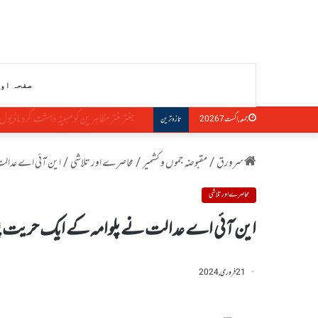
صفحہ او
جنتر منتر مظاہرین کو مبینہ دہشت گرد ماڈیول سے ج
جمعہ, اگست 7 2026
تازہ ترین
سرورق
/
مقبوضہ جموں و کشمیر
/
محاصرے اور تلاشی
/
این آئی اے عدالت 
محاصرے اور تلاشی
این آئی اے عدالت نے پلوامہ کے ایک حریت پسند
21 فروری, 2024