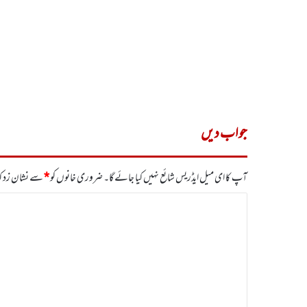
جواب دیں
آپ کا ای میل ایڈریس شائع نہیں کیا جائے گا۔
ضروری خانوں کو
*
سے نشان زد کی
ت
ب
ص
ر
ہ
*