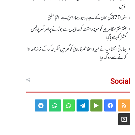
اپیل
دفعہ370کی بحالی کے لیے جدوجہد ہمارا حق ہے، التجا مفتی
جنتر منتر مظاہرین کو مبینہ دہشت گرد ماڈیول سے جوڑنے پر امرتسر پولیس
کمشنر کو ہٹا دیاگیا
بھارتی انتظامیہ نے میر واعظ عمر فاروق کو گھر میں نظر بندکر کے نماز جمعہ ادا
کرنے سے روک دیا
Social
Telegram
WhatsApp
WhatsApp
Telegram
Google
Facebook
RSS
Group
Group
Play
X