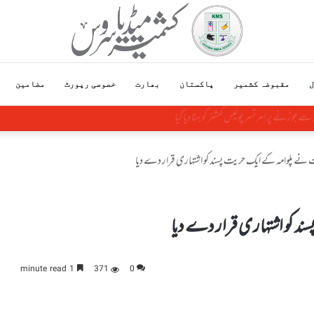
ل
مقبوضہ کشمیر
پاکستان
بھارت
خصوصی رپورٹ
مضامین
وڑنے پر امرتسر پولیس کمشنر کو ہٹا دیاگیا
نے پلوامہ کے ایک حریت پسند کو اشتہاری قرار دے دیا
 کو اشتہاری قرار دے دیا
1 minute read
371
0