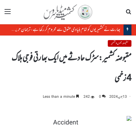
تلاش
مینو
بھارت نے کشمیریوں کو تمام بنیادی حقوق سے محروم کر رکھا ہے، ترجمان حریت کانفرنس
مقبوضہ جموں و کشمیر
مقبوضہ کشمیر:سڑک حادثے میں ایک بھارتی فوجی ہلاک
4زخمی
13 جون, 2024
0
242
Less than a minute