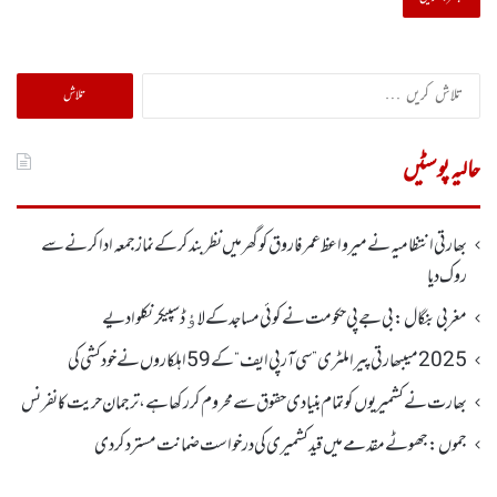
تلاش
کریں
برائے:
حالیہ پوسٹیں
بھارتی انتظامیہ نے میر واعظ عمر فاروق کو گھر میں نظر بندکر کے نماز جمعہ ادا کرنے سے
روک دیا
مغربی بنگال: بی جے پی حکومت نے کوئی مساجد کے لاﺅڈ سپیکر نکلوا دیے
2025 میںبھارتی پیرا ملٹری ”سی آر پی ایف“ کے 59 اہلکاروں نے خودکشی کی
بھارت نے کشمیریوں کو تمام بنیادی حقوق سے محروم کر رکھا ہے، ترجمان حریت کانفرنس
جموں :جھوٹے مقدمے میں قید کشمیری کی درخواست ضمانت مسترد کردی