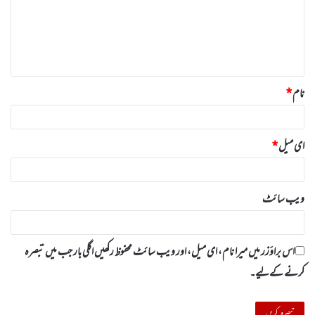
ر
ہ
*
نام
*
ای میل
*
ویب‌ سائٹ
اس براؤزر میں میرا نام، ای میل، اور ویب سائٹ محفوظ رکھیں اگلی بار جب میں تبصرہ
کرنے کےلیے۔