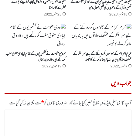
مقبوضہ کشمیر: بجلی کے شدید بحران نے مودی حکومت کے
مقبوضہ جموں وکشمیر: بکروال قبیلے کو اپنے وجود کے
تعمیر و ترقی کے دعوﺅں کی قلعی کھول دی
خطرے کا سامنا
18 نومبر, 2023
23 ستمبر, 2022
محرم الحرام کے جلوسوں کو روکنے کے لیے سرینگر کے
مودی حکومت نے کشمیریوں کے تمام بنیادی حقوق سلب
مختلف علاقوں میں پابندیاں عائد کرنے کا فیصلہ
کر رکھے ہیں، فاروق رحمانی
7 اگست, 2022
19 جنوری, 2022
جواب دیں
آپ کا ای میل ایڈریس شائع نہیں کیا جائے گا۔
ضروری خانوں کو
*
سے نشان زد کیا گیا ہے
ت
ب
ص