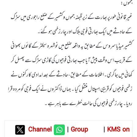
جموں:
غیر قانونی طورپر بھارت کے زیر قبضہ جموں وکشمیرکے ضلع راجوری میں سڑک
کے حادثے میں ایک بھارتی فوجی ہلاک اور چار زخمی ہو گئے۔
کشمیر میڈیا سروس کے مطابق یہ واقعہ ضلع میں نوشہرہ سیکٹر کے گائوں بھوانی
کے قریب اس وقت پیش آیا جب بھارتی فوجیوں کی گاڑی سڑک سے پھسل کر
کھائی میں جاگری۔اطلاعات کے مطابق،حادثے کے بعد امدادی کارکنوں نے
زخمی فوجیوں کو قریبی ہسپتال منتقل کیا ۔ جہاں ڈاکٹروں نے ایک فوجی کو مردہ قرا
ردیا۔ چار زخمی فوجیوں کی حالت خطرے سے باہر ہے ۔
Channel
|
Group
|
KMS on